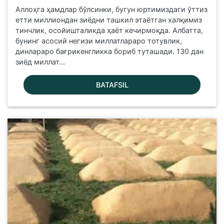
Аллоҳга ҳамдлар бўлсинки, бугун юртимиздаги ўттиз
етти миллиондан зиёдни ташкил этаётган халқимиз
тинчлик, осойишталикда ҳаёт кечирмоқда. Албатта,
бунинг асосий негизи миллатлараро тотувлик,
динлараро бағрикенгликка бориб туташади. 130 дан
зиёд миллат...
BATAFSIL