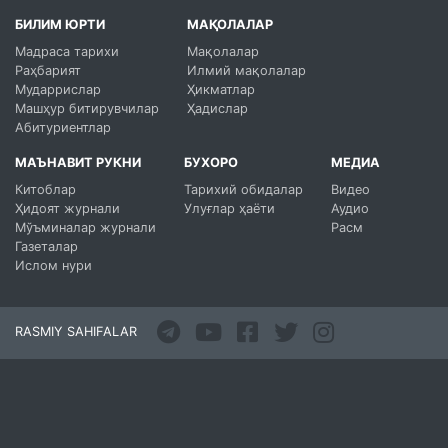
БИЛИМ ЮРТИ
МАҚОЛАЛАР
Мадраса тарихи
Мақолалар
Раҳбарият
Илмий мақолалар
Мударрислар
Ҳикматлар
Машҳур битирувчилар
Ҳадислар
Абитуриентлар
МАЪНАВИТ РУКНИ
БУХОРО
МЕДИА
Китоблар
Тарихий обидалар
Видео
Ҳидоят журнали
Улуғлар ҳаёти
Аудио
Мўъминалар журнали
Расм
Газеталар
Ислом нури
RASMIY SAHIFALAR