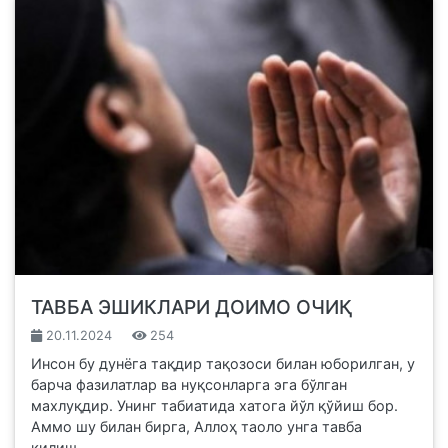
ТАВБА ЭШИКЛАРИ ДОИМО ОЧИҚ
20.11.2024
254
Инсон бу дунёга тақдир тақозоси билан юборилган, у
барча фазилатлар ва нуқсонларга эга бўлган
махлуқдир. Унинг табиатида хатога йўл қўйиш бор.
Аммо шу билан бирга, Аллоҳ таоло унга тавба
қилиш,...