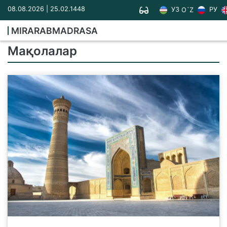
08.08.2026 | 25.02.1448
УЗ
РУ
O`Z
MIRARABMADRASA
Мақолалар