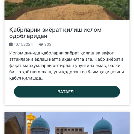
Қабрларни зиёрат қилиш ислом
одобларидан
10.11.2024
303
Ислом динида қабрларни зиёрат қилиш ва вафот
этганларни ёдлаш катта аҳамиятга эга. Қабр зиёрати
фақат марҳумларни хотирлаш учунгина эмас, балки
бизга ҳаётни эслаш, уни қадрлаш ва ўлим ҳақиқатини
қабул қилишда...
BATAFSIL