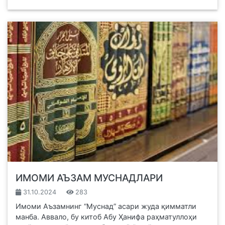
ИМОМИ АЪЗАМ МУСНАДЛАРИ
31.10.2024
283
Имоми Аъзамнинг “Муснад” асари жуда қимматли
манба. Аввало, бу китоб Абу Ҳанифа раҳматуллоҳи