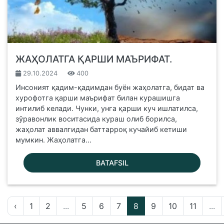
ЖАҲОЛАТГА ҚАРШИ МАЪРИФАТ.
29.10.2024
400
Инсоният қадим-қадимдан буён жаҳолатга, бидат ва
хурофотга қарши маърифат билан курашишга
интилиб келади. Чунки, унга қарши куч ишлатилса,
зўравонлик воситасида кураш олиб борилса,
жаҳолат аввалгидан баттарроқ кучайиб кетиши
мумкин. Жаҳолатга...
BATAFSIL
‹
1
2
...
5
6
7
8
9
10
11
...