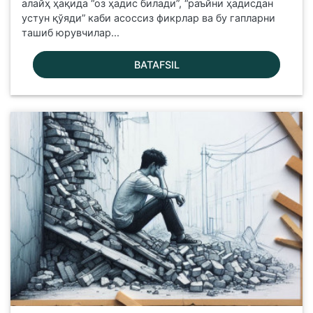
алайҳ ҳақида “оз ҳадис билади”, “раъйни ҳадисдан
устун қўяди” каби асоссиз фикрлар ва бу гапларни
ташиб юрувчилар...
BATAFSIL