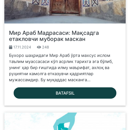
Мир Араб Мадрасаси: Мақсадга
етакловчи муборак маскан
17.11.2024
248
Бухоро шаҳридаги Мир Араб ўрта махсус ислом
таълим муассасаси кўп асрлик тарихга эга бўлиб,
унинг ҳар бир ғиштида илму маърифат, ахлоқ ва
руҳиятни камолга етказувчи қадриятлар
мужассамдир. Бу муқаддас масканга...
BATAFSIL