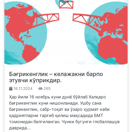
Бағрикенглик – келажакни барпо
этувчи кўприкдир.
16.11.2024
265
Ҳар йили 16 ноябрь куни дунё бўйлаб Халқаро
бағрикенглик куни нишонланади. Ушбу сана
бағрикенглик, сабр-тоқат ва ўзаро ҳурмат каби
қадриятларни тарғиб қилиш мақсадида БМТ
томонидан белгиланган. Чунки бугунги глобаллашув
даврида...