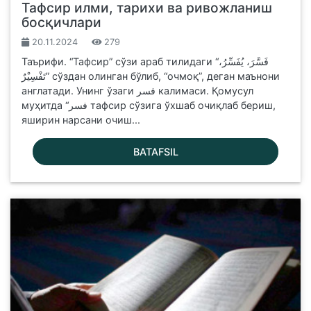
Тафсир илми, тарихи ва ривожланиш
босқичлари
20.11.2024
279
Таърифи. “Тафсир” сўзи араб тилидаги “فَسَّرَ، يُفَسِّرُ،
تَفْسِيْرٌ” сўздан олинган бўлиб, “очмоқ”, деган маънони
англатади. Унинг ўзаги فسر калимаси. Қомусул
муҳитда “فسر тафсир сўзига ўхшаб очиқлаб бериш,
яширин нарсани очиш...
BATAFSIL