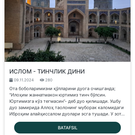
ИСЛОМ - ТИНЧЛИК ДИНИ
09.11.2024
280
Ота боболаримизни қўлларини дуога очишганда;
“Илоҳим жаннатмакон юртимиз тинч бўлсин.
Юртимизга кўз тегмасин”- деб дуо қилишади. Ушбу
дуо замирида Аллоҳ таолонинг муборак каломидаги
Иброҳим алайҳиссалом дуолари эсга тушади. У зот...
BATAFSIL