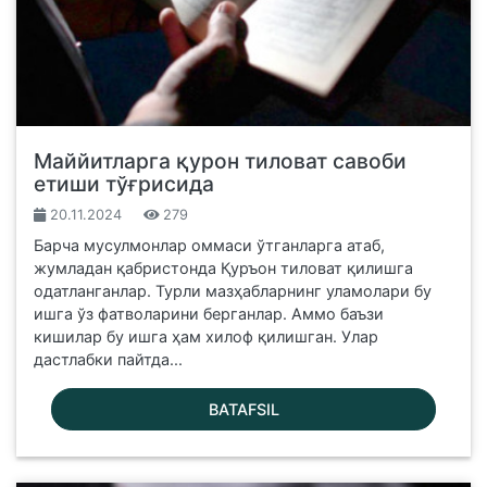
Маййитларга қурон тиловат савоби
етиши тўғрисида
20.11.2024
279
Барча мусулмонлар оммаси ўтганларга атаб,
жумладан қабристонда Қуръон тиловат қилишга
одатланганлар. Турли мазҳабларнинг уламолари бу
ишга ўз фатволарини берганлар. Аммо баъзи
кишилар бу ишга ҳам хилоф қилишган. Улар
дастлабки пайтда...
BATAFSIL