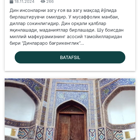
18.11.2024
266
Дин инсонларни эзгу ғоя ва эзгу мақсад йўлида
бирлаштирувчи омилдир. У мусаффолик манбаи,
диллар сокинлигидир. Дин орқали қалблар
яқинлашади, маданиятлар бирлашади. Шу боисдан
миллий мафкурамизнинг асосий тамойилларидан
бири “Динлараро бағрикенглик”...
BATAFSIL