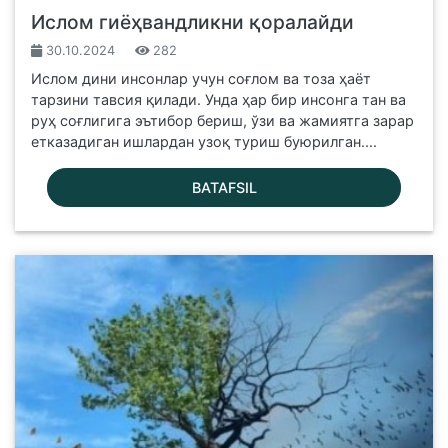
Ислом гиёҳвандликни қоралайди
30.10.2024
282
Ислом дини инсонлар учун соғлом ва тоза ҳаёт
тарзини тавсия қилади. Унда ҳар бир инсонга тан ва
руҳ соғлигига эътибор бериш, ўзи ва жамиятга зарар
етказадиган ишлардан узоқ туриш буюрилган....
BATAFSIL