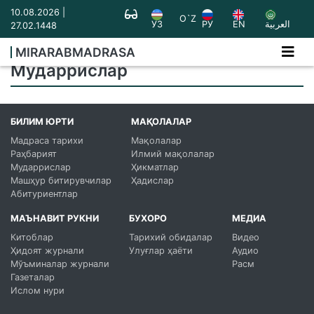
10.08.2026 |
O`Z
УЗ
РУ
EN
العربية
27.02.1448
MIRARABMADRASA
Мударрислар
БИЛИМ ЮРТИ
МАҚОЛАЛАР
Мадраса тарихи
Мақолалар
Раҳбарият
Илмий мақолалар
Мударрислар
Ҳикматлар
Машҳур битирувчилар
Ҳадислар
Абитуриентлар
МАЪНАВИТ РУКНИ
БУХОРО
МЕДИА
Китоблар
Тарихий обидалар
Видео
Ҳидоят журнали
Улуғлар ҳаёти
Аудио
Мўъминалар журнали
Расм
Газеталар
Ислом нури