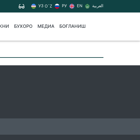
УЗ
РУ
EN
العربية
O`Z
КНИ
БУХОРО
МЕДИА
БОҒЛАНИШ