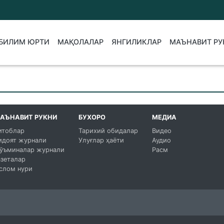
БИЛИМ ЮРТИ
МАҚОЛАЛАР
ЯНГИЛИКЛАР
МАЪНАВИТ РУ
АЪНАВИТ РУКНИ
БУХОРО
МЕДИА
итоблар
Тарихий обидалар
Видео
идоят журнали
Улуғлар ҳаёти
Аудио
ўъминалар журнали
Расм
азеталар
слом нури