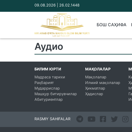
09.08.2026 | 26.02.1448
БОШ САҲИФА
Аудио
БИЛИМ ЮРТИ
МАҚОЛАЛАР
М
Мадраса тарихи
Мақолалар
К
Раҳбарият
Илмий мақолалар
Ҳ
Мударрислар
Ҳикматлар
М
Машҳур битирувчилар
Ҳадислар
Г
Абитуриентлар
И
RASMIY SAHIFALAR