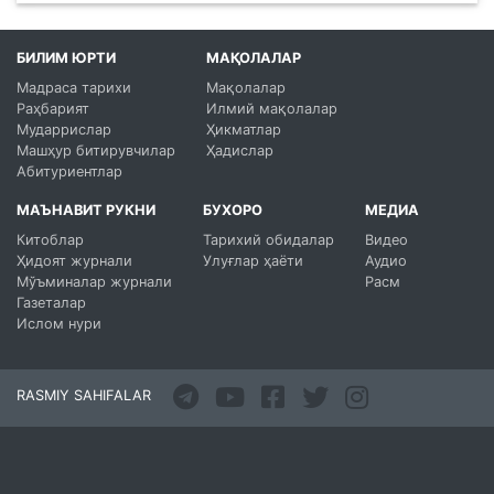
БИЛИМ ЮРТИ
МАҚОЛАЛАР
Мадраса тарихи
Мақолалар
Раҳбарият
Илмий мақолалар
Мударрислар
Ҳикматлар
Машҳур битирувчилар
Ҳадислар
Абитуриентлар
МАЪНАВИТ РУКНИ
БУХОРО
МЕДИА
Китоблар
Тарихий обидалар
Видео
Ҳидоят журнали
Улуғлар ҳаёти
Аудио
Мўъминалар журнали
Расм
Газеталар
Ислом нури
RASMIY SAHIFALAR