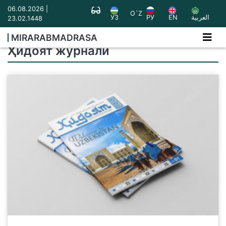
06.08.2026 |
O`Z
УЗ
РУ
EN
العربية
23.02.1448
MIRARABMADRASA
Ҳидоят журнали