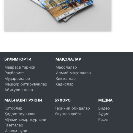
БИЛИМ ЮРТИ
МАҚОЛАЛАР
Мадраса тарихи
Мақолалар
Раҳбарият
Илмий мақолалар
Мударрислар
Ҳикматлар
Машҳур битирувчилар
Ҳадислар
Абитуриентлар
МАЪНАВИТ РУКНИ
БУХОРО
МЕДИА
Китоблар
Тарихий обидалар
Видео
Ҳидоят журнали
Улуғлар ҳаёти
Аудио
Мўъминалар журнали
Расм
Газеталар
Ислом нури