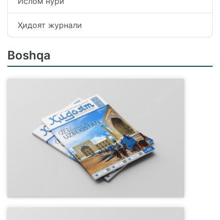
Ислом нури
Ҳидоят журнали
Boshqa