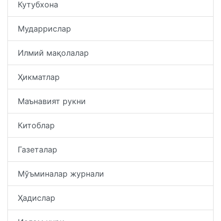
Кутубхона
Мударрислар
Илмий мақолалар
Ҳикматлар
Маънавият рукни
Китоблар
Газеталар
Мўъминалар журнали
Ҳадислар