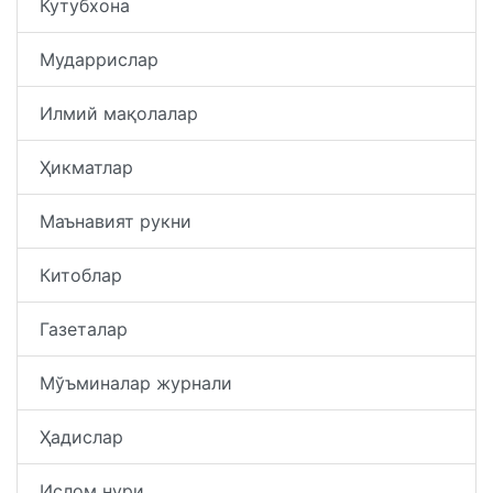
Кутубхона
Мударрислар
Илмий мақолалар
Ҳикматлар
Маънавият рукни
Китоблар
Газеталар
Мўъминалар журнали
Ҳадислар
Ислом нури