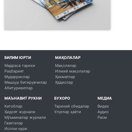
БИЛИМ ЮРТИ
МАҚОЛАЛАР
Мадраса тарихи
Мақолалар
Раҳбарият
Илмий мақолалар
Мударрислар
Ҳикматлар
Машҳур битирувчилар
Ҳадислар
Абитуриентлар
МАЪНАВИТ РУКНИ
БУХОРО
МЕДИА
Китоблар
Тарихий обидалар
Видео
Ҳидоят журнали
Улуғлар ҳаёти
Аудио
Мўъминалар журнали
Расм
Газеталар
Ислом нури