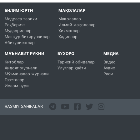
БИЛИМ ЮРТИ
МАҚОЛАЛАР
Мадраса тарихи
Мақолалар
Раҳбарият
Илмий мақолалар
Мударрислар
Ҳикматлар
Машҳур битирувчилар
Ҳадислар
Абитуриентлар
МАЪНАВИТ РУКНИ
БУХОРО
МЕДИА
Китоблар
Тарихий обидалар
Видео
Ҳидоят журнали
Улуғлар ҳаёти
Аудио
Мўъминалар журнали
Расм
Газеталар
Ислом нури
RASMIY SAHIFALAR