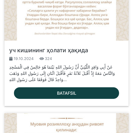
уч кишининг ҳолати ҳақида
19.10.2024
324
عَنْ أَبِي وَاقِدٍ اللَّيْثِيِّ أَنَّ رَسُولَ اللهِ بَيْنَمَا هُوَ جَالِسٌ فِي الْمَسْجِدِ
وَالنَّاسُ مَعَهُ إِذْ أَقْبَلَ ثَلاَثَةُ نَفَرٍ فَأَقْبَلَ اثْنَانِ إِلَى رَسُولِ اللهِ وَذَهَبَ
وَاحِدٌ قَالَ فَوَقَفَا عَلَى رَسُولِ اللهِ...
BATAFSIL