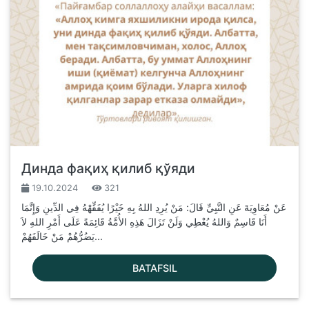
Динда фақиҳ қилиб қўяди
19.10.2024
321
عَنْ مُعَاوِيَةَ عَنِ النَّبِيِّ قَالَ: مَنْ يُرِدِ اللهُ بِهِ خَيْرًا يُفَقِّهْهُ فِي الدِّينِ وَإِنَّمَا
أَنَا قَاسِمٌ وَاللهُ يُعْطِي وَلَنْ تَزَالَ هَذِهِ الأُمَّةُ قَائِمَةً عَلَى أَمْرِ اللهِ لاَ
يَضُرُّهُمْ مَنْ خَالَفَهُمْ...
BATAFSIL