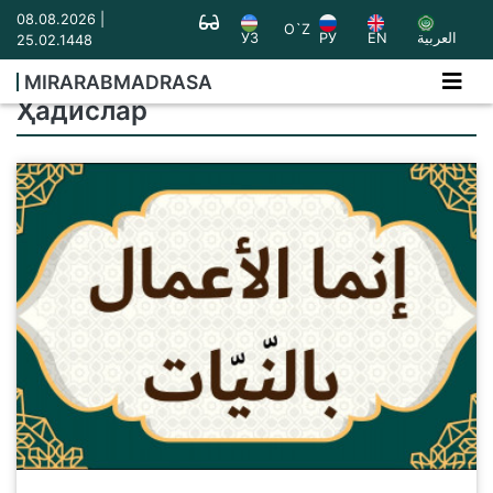
08.08.2026 |
O`Z
УЗ
РУ
EN
العربية
25.02.1448
MIRARABMADRASA
Ҳадислар