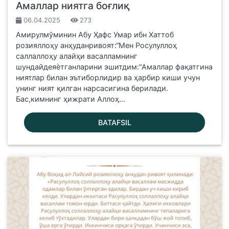
Амаллар ниятга боғлиқ
06.04.2025
273
Амирулмўминин Абу Ҳафс Умар ибн Хаттоб
розияллоҳу анҳуданривоят:“Мен Росулуллоҳ
саллаллоҳу алайҳи васалламнинг
шундайдеяѐтганларини эшитдим:"Амаллар фақатгина
ниятлар билан эътиборлидир ва ҳарбир киши учун
унинг ният қилган нарсасигина берилади.
Бас,кимнинг ҳижрати Аллоҳ...
BATAFSIL