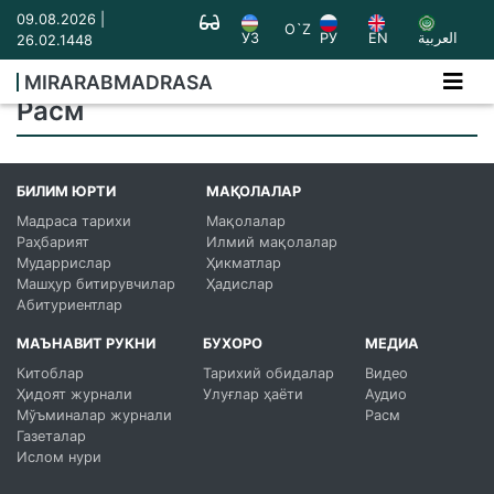
09.08.2026 |
O`Z
УЗ
РУ
EN
العربية
26.02.1448
MIRARABMADRASA
Расм
БИЛИМ ЮРТИ
МАҚОЛАЛАР
Мадраса тарихи
Мақолалар
Раҳбарият
Илмий мақолалар
Мударрислар
Ҳикматлар
Машҳур битирувчилар
Ҳадислар
Абитуриентлар
МАЪНАВИТ РУКНИ
БУХОРО
МЕДИА
Китоблар
Тарихий обидалар
Видео
Ҳидоят журнали
Улуғлар ҳаёти
Аудио
Мўъминалар журнали
Расм
Газеталар
Ислом нури