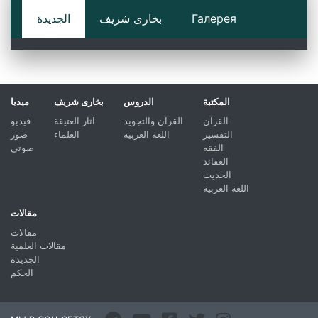
Галерея
بخارى شريف
الجديدة
المكتبة
الدروس
بخارى شريف
ميديا
القرآن
القرآن والتجويد
آثار العتيقة
فيديو
التفسير
اللغة العربية
العلماء
صور
الفقه
صوتي
العقائد
الحديث
اللغة العربية
مقالات
مقالات
مقالات العلمية
الجديدة
الحكم