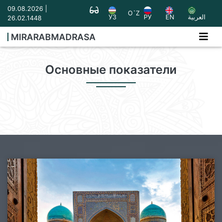
09.08.2026 |
O`Z
العربية
EN
РУ
УЗ
26.02.1448
MIRARABMADRASA
Основные показатели