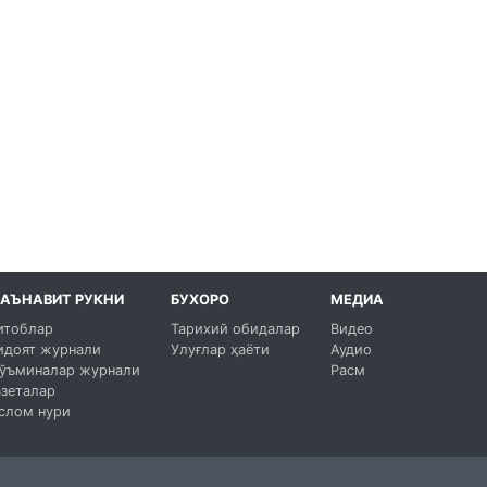
АЪНАВИТ РУКНИ
БУХОРО
МЕДИА
итоблар
Тарихий обидалар
Видео
идоят журнали
Улуғлар ҳаёти
Аудио
ўъминалар журнали
Расм
азеталар
слом нури