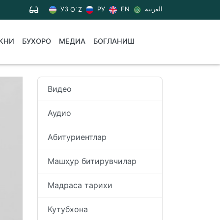
УЗ
РУ
EN
العربية
O`Z
КНИ
БУХОРО
МЕДИА
БОҒЛАНИШ
Видео
Аудио
Абитуриентлар
Машҳур битирувчилар
Мадраса тарихи
Кутубхона