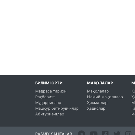
БИЛИМ ЮРТИ
МАҚОЛАЛАР
М
Мадраса тарихи
Мақолалар
К
Раҳбарият
Илмий мақолалар
Ҳ
Мударрислар
Ҳикматлар
М
Машҳур битирувчилар
Ҳадислар
Г
Абитуриентлар
И
RASMIY SAHIFALAR