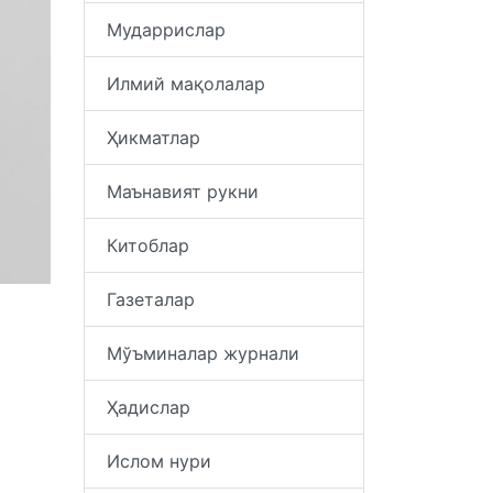
Мударрислар
Илмий мақолалар
Ҳикматлар
Маънавият рукни
Китоблар
Газеталар
Мўъминалар журнали
Ҳадислар
Ислом нури