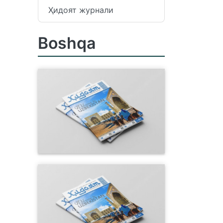
Ҳидоят журнали
Boshqa