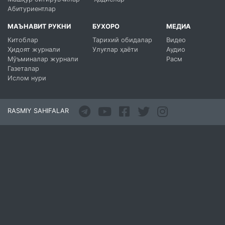
Абитуриентлар
МАЪНАВИТ РУКНИ
БУХОРО
МЕДИА
Китоблар
Тарихий обидалар
Видео
Ҳидоят журнали
Улуғлар ҳаёти
Аудио
Мўъминалар журнали
Расм
Газеталар
Ислом нури
RASMIY SAHIFALAR