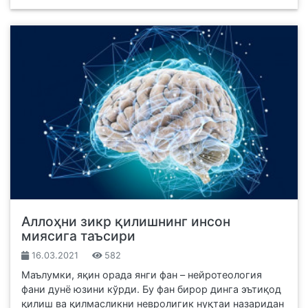
Аллоҳни зикр қилишнинг инсон
миясига таъсири
16.03.2021
582
Маълумки, яқин орада янги фан – нейротеология
фани дунё юзини кўрди. Бу фан бирор динга эътиқод
қилиш ва қилмасликни невролигик нуқтаи назаридан