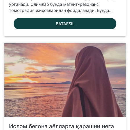
ўрганади. Олимлар бунда магнит-резонанс
томография жиҳозларидан фойдаланади. Бунда...
BATAFSIL
Ислом бегона аёлларга қарашни нега