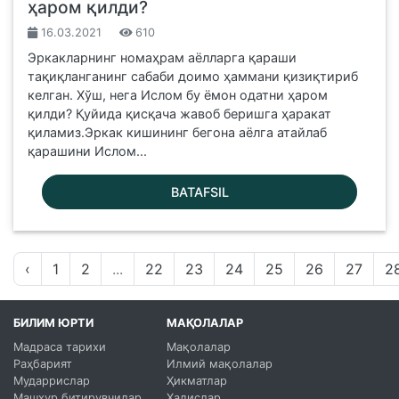
ҳаром қилди?
16.03.2021
610
Эркакларнинг номаҳрам аёлларга қараши
тақиқланганинг сабаби доимо ҳаммани қизиқтириб
келган. Хўш, нега Ислом бу ёмон одатни ҳаром
қилди? Қуйида қисқача жавоб беришга ҳаракат
қиламиз.Эркак кишининг бегона аёлга атайлаб
қарашини Ислом...
BATAFSIL
‹
1
2
...
22
23
24
25
26
27
2
БИЛИМ ЮРТИ
МАҚОЛАЛАР
Мадраса тарихи
Мақолалар
Раҳбарият
Илмий мақолалар
Мударрислар
Ҳикматлар
Машҳур битирувчилар
Ҳадислар