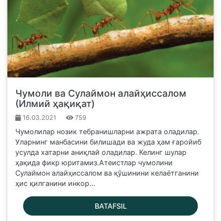
Чумоли ва Сулаймон алайҳиссалом
(Илмий ҳақиқат)
16.03.2021
759
Чумолилар нозик тебранишларни ажрата оладилар.
Уларнинг манбасини билишади ва жуда ҳам ғаройиб
усулда хатарни аниқлай оладилар. Келинг шулар
ҳақида фикр юритамиз.Атеистлар чумолини
Сулаймон алайҳиссалом ва қўшинини келаётганини
ҳис қилганини инкор...
BATAFSIL