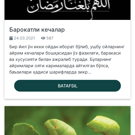
Барокатли кечалар
24.03.2021
587
Бир йил ўн икки ойдан иборат бўлиб, ушбу ойларнинг
айрим кечалари бошқасидан ўз фазилати, баракаси
ва хусусияти билан ажралиб туради. Буларнинг
айримлари ояти карималарда айтилган бўлса,
баъзилари ҳадиси шарифларда зикр...
BATAFSIL