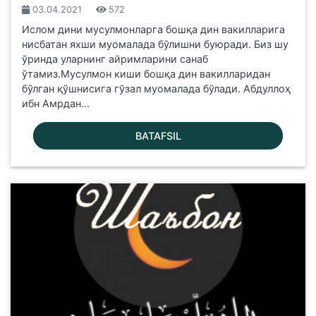
03.04.2021
572
Ислом дини мусулмонларга бошқа дин вакилларига
нисбатан яхши муомалада бўлишни буюради. Биз шу
ўринда уларнинг айримларини санаб
ўтамиз.Мусулмон киши бошқа дин вакилларидан
бўлган қўшнисига гўзал муомалада бўлади. Абдуллоҳ
ибн Амрдан...
BATAFSIL