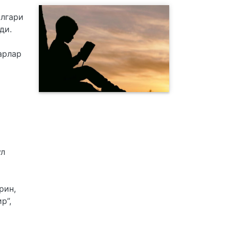
илгари
ди.
арлар
ўл
рин,
р”,