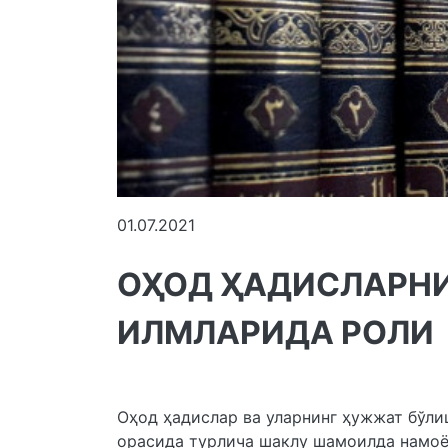
01.07.2021
ОҲОД ҲАДИСЛАРНИ
ИЛМЛАРИДА РОЛИ
Оҳод ҳадислар ва уларнинг ҳужжат бўл
орасида турлича шаклу шамоилда намоён