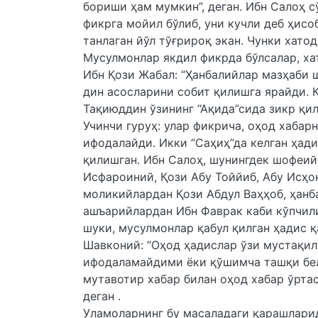
бориши ҳам мумкин”, деган. Ибн Салоҳ 
фикрга мойил бўлиб, уни кучли деб ҳисо
танлаган йўл тўғрироқ экан. Чунки хато
Мусулмонлар якдил фикрда бўлсалар, ха
Ибн Қози Жабал: “Ҳанбалийлар мазҳаби 
дин асосларини собит қилишга ярайди. 
Тақиюддин ўзининг “Ақида”сида зикр қилг
Учинчи гуруҳ: улар фикрича, оҳод хабар
ифодалайди. Икки “Саҳиҳ”да келган ҳад
қилишган. Ибн Салоҳ, шунингдек шофеий
Исфароиний, Қози Абу Тоййиб, Абу Исҳо
моликийлардан Қози Абдул Ваҳҳоб, ҳанба
ашъарийлардан Ибн Фаврак каби кўпчили
шуки, мусулмонлар қабул қилган ҳадис қ
Шавконий: “Оҳод ҳадислар ўзи мустақи
ифодаламайдими ёки қўшимча ташқи бел
мутавотир хабар билан оҳод хабар ўртас
деган .
Уламоларнинг бу масаладаги қарашларид