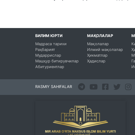
БИЛИМ ЮРТИ
МАҚОЛАЛАР
М
Мадраса тарихи
Мақолалар
К
Раҳбарият
Илмий мақолалар
Ҳ
Мударрислар
Ҳикматлар
М
Машҳур битирувчилар
Ҳадислар
Г
Абитуриентлар
И
RASMIY SAHIFALAR