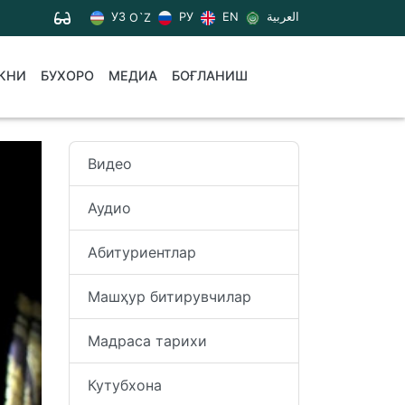
УЗ
РУ
EN
العربية
O`Z
КНИ
БУХОРО
МЕДИА
БОҒЛАНИШ
Видео
Аудио
Абитуриентлар
Машҳур битирувчилар
Мадраса тарихи
Кутубхона