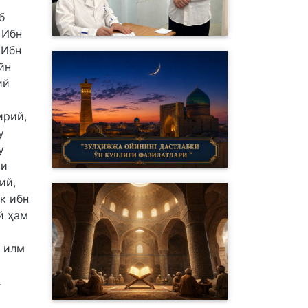
б
 Ибн
 Ибн
йн
ий
ирий,
у
у
зи
ий,
к ибн
й ҳам
й илм
.