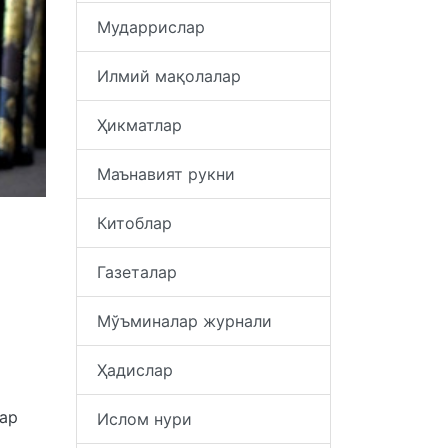
Мударрислар
Илмий мақолалар
Ҳикматлар
Маънавият рукни
Китоблар
Газеталар
Мўъминалар журнали
Ҳадислар
лар
Ислом нури