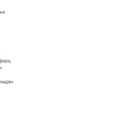
ёки
т
 фарқ
н
ломдан