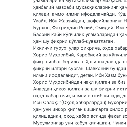
уламолари ва мутакаллимлар мазҳаби. Ш
ҳанбалий мазҳаби муҳаққиқларининг ҳам
қилади, аммо илмни ифодаламайди. Қўш
Уқайл, Ибн Жавзийдан, шофеийларнинг Н
Бурҳон, Фахриддин Розий, Омидий, Имом
Басрий каби кўпчилик уламоларидан ҳам
ҳам шу фикрни қўллаб-қувватлаган .
Иккинчи гуруҳ: улар фикрича, оҳод хаба
Ҳорис Муҳосибий, Каробисий ва кўпчили
фикр нисбат берилган. Ҳозирги даврда 
фикрни илгари сурган. Шавконий бундай д
илмни ифодалайди”, деган. Ибн Ҳазм бун
Ҳорис Муҳосибийдан нақл қилган ва биз
Анасдан ҳикоя қилган ва шу фикрни ихт
оҳод хабар очиқ илмни вожиб қилади, де
Ибн Салоҳ: “(Оҳод хабарлардан) Бухори
ҳам уни инкор қилган кишиларга хилоф 
қилишадики, оҳод хабар аслида фақат з
Мусулмонлар уни қабул қилишган. Чунки 