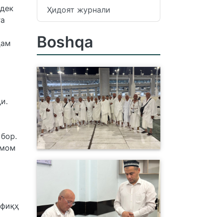
идек
Ҳидоят журнали
га
Boshqa
ҳам
и.
бор.
Имом
эфиқҳ