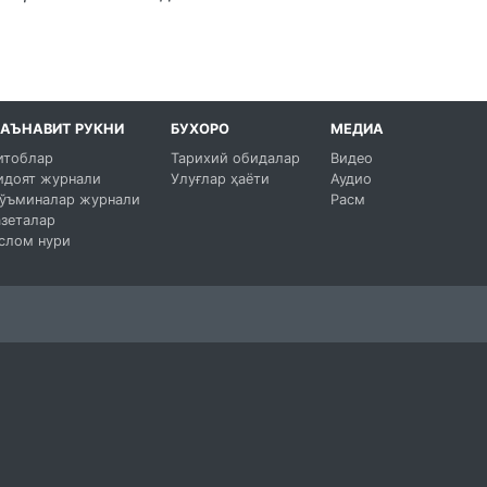
АЪНАВИТ РУКНИ
БУХОРО
МЕДИА
итоблар
Тарихий обидалар
Видео
идоят журнали
Улуғлар ҳаёти
Аудио
ўъминалар журнали
Расм
азеталар
слом нури