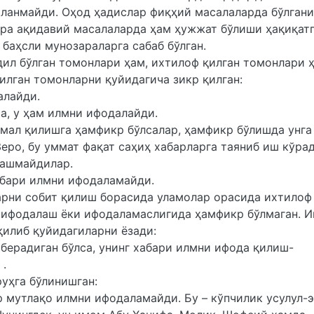
шланмайди. Оҳод ҳадислар фиқҳий масалаларда бўлган
ўра ақидавий масалаларда ҳам ҳужжат бўлиши ҳақиқат
 баҳсли мунозараларга сабаб бўлган.
ил бўлган томонлари ҳам, ихтилоф қилган томонлари 
илган томонларни қуйидагича зикр қилган:
алайди.
а, у ҳам илмни ифодалайди.
амал қилишга ҳамфикр бўлсалар, ҳамфикр бўлишда унга
еро, бу уммат фақат саҳиҳ хабарларга таяниб иш кўрад
лашмайдилар.
хабари илмни ифодаламайди.
рни собит қилиш борасида уламолар орасида ихтилоф 
и ифодалаш ёки ифодаламаслигида ҳамфикр бўлмаган. 
қилиб қуйидагиларни ёзади:
 берадиган бўлса, унинг хабари илмни ифода қилиш-
 .
руҳга бўлинишган:
р мутлақо илмни ифодаламайди. Бу – кўпчилик усулул-