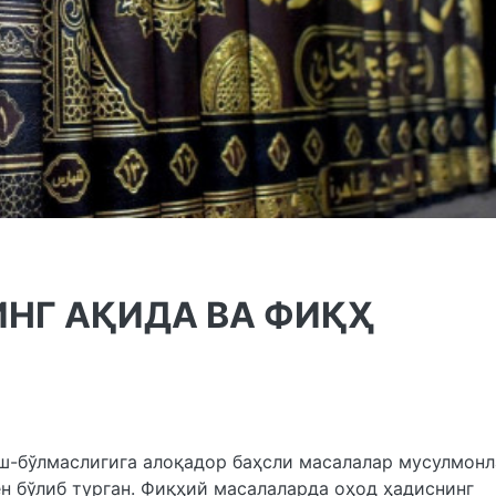
НГ АҚИДА ВА ФИҚҲ
иш-бўлмаслигига алоқадор баҳсли масалалар мусулмон
 бўлиб турган. Фиқҳий масалаларда оҳод ҳадиснинг