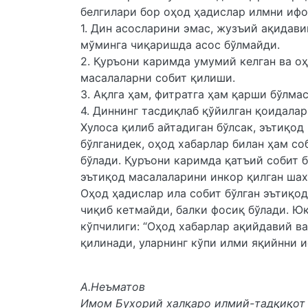
белгилари бор оҳод ҳадислар илмни ифо
1. Дин асосларини эмас, жузъий ақидав
мўминга чиқаришда асос бўлмайди.
2. Қуръони каримда умумий келган ва о
масалаларни собит қилиши.
3. Ақлга ҳам, фитратга ҳам қарши бўлмас
4. Диннинг тасдиқлаб қўйилган қоидалар
Хулоса қилиб айтадиган бўлсак, эътиқод
бўлганидек, оҳод хабарлар билан ҳам с
бўлади. Қуръони каримда қатъий собит 
эътиқод масалаларини инкор қилган шах
Оҳод ҳадислар ила собит бўлган эътиқо
чиқиб кетмайди, балки фосиқ бўлади. Юқ
кўпчилиги: “Оҳод хабарлар ақийдавий в
қилинади, уларнинг кўпи илми яқийнни и
А.Неъматов
Имом Бухорий халқаро илмий-тадқиқот