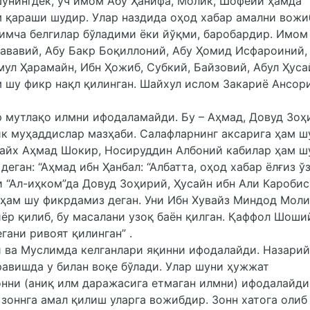
унингдек, уч имом Абу Ҳанифа, Молик, Шофеий ҳамда
 қараши шудир. Улар наздида оҳод хабар амални вожи
имча белгилар бўладими ёки йўқми, баробардир. Имом
ававий, Абу Бакр Боқиллоний, Абу Ҳомид Исфароиний,
ул Ҳарамайн, Ибн Ҳожиб, Субкий, Байзовий, Абул Ҳуса
 шу фикр нақл қилинган. Шайхул ислом Закариё Ансор
р мутлақо илмни ифодаламайди. Бу – Аҳмад, Довуд Зоҳ
к муҳаддислар мазҳаби. Салафларнинг аксарига ҳам ш
шайх Аҳмад Шокир, Носируддин Албоний кабилар ҳам ш
еган: “Аҳмад ибн Ҳанбал: “Албатта, оҳод хабар ёлғиз ў
и “Ал-иҳком”да Довуд Зоҳирий, Ҳусайн ибн Али Каробис
 ҳам шу фикрдамиз деган. Уни Ибн Хувайз Миндод Моли
иёр қилиб, бу масалани узоқ баён қилган. Қаффол Шоши
гани ривоят қилинган” .
й ва Муслимда келганлари яқинни ифодалайди. Назари
равишда у билан воқе бўлади. Улар шуни ҳужжат
онни (аниқ илм даражасига етмаган илмни) ифодалайди
зоннга амал қилиш уларга вожибдир. Зонн хатога олиб