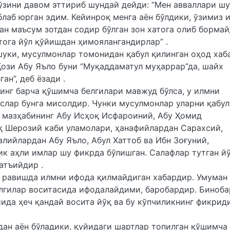
сўзини давом эттириб шундай дейди: “Мен авваллари шу
блаб юрган эдим. Кейинроқ менга аён бўлдики, ўзимиз 
дан маъсум зотдан содир бўлган зон хатога олиб бормай
тога йўл қўйишдан ҳимоялангандирлар” .
шуки, мусулмонлар томонидан қабул қилинган оҳод хаб
Қози Абу Яъло буни “Муқаддаматул муҳаррар”да, шайх
ан”, деб ёзади .
нинг барча қўшимча белгилари мавжуд бўлса, у илмни
ислар бунга мисолдир. Чунки мусулмонлар уларни қабул
 мазҳабининг Абу Исҳоқ Исфароиний, Абу Ҳомид
қ Шерозий каби уламолари, ҳанафийлардан Сарахсий,
лийлардан Абу Яъло, Абул Хаттоб ва Ибн Зоғуний,
к аҳли имлар шу фикрда бўлишган. Салафлар тутган й
атъийдир .
л равишда илмни ифода қилмайдиган хабардир. Умуман
гилар воситасида ифодалайдими, баробардир. Биноба
ида ҳеч қандай восита йўқ ва бу кўпчиликнинг фикриди
ан аён бўладики, қуйидаги шартлар топилган қўшимча