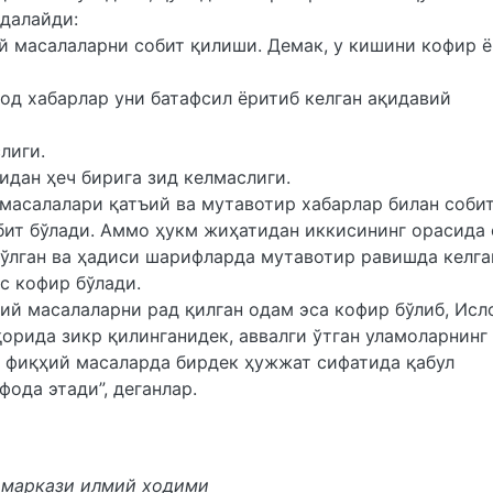
далайди:
ий масалаларни собит қилиши. Демак, у кишини кофир 
ҳод хабарлар уни батафсил ёритиб келган ақидавий
лиги.
идан ҳеч бирига зид келмаслиги.
 масалалари қатъий ва мутавотир хабарлар билан соби
обит бўлади. Аммо ҳукм жиҳатидан иккисининг орасида
бўлган ва ҳадиси шарифларда мутавотир равишда келга
с кофир бўлади.
дий масалаларни рад қилган одам эса кофир бўлиб, Ис
орида зикр қилинганидек, аввалги ўтган уламоларнинг
а фиқҳий масаларда бирдек ҳужжат сифатида қабул
фода этади”, деганлар.
 маркази илмий ходими