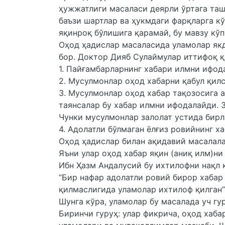
ҳужжатлиги масаласи деярли ўртага та
баъзи шартлар ва ҳукмдаги фарқларга к
яқинроқ бўлишига қарамай, бу мавзу кўп
Оҳод ҳадислар масаласида уламолар якд
бор. Доктор Дияб Сулаймулар иттифоқ қ
1. Пайғамбарларнинг хабари илмни ифод
2. Мусулмонлар оҳод хабарни қабул қилс
3. Мусулмонлар оҳод хабар тақозосига 
таянсалар бу хабар илмни ифодалайди. З
Чунки мусулмонлар залолат устида бир
4. Адолатли бўлмаган ёлғиз ровийнинг 
Оҳод ҳадислар билан ақидавий масалала
Яъни улар оҳод хабар яқин (аниқ илм)н
Ибн Ҳазм Андалусий бу ихтилофни нақл 
“Бир нафар адолатли ровий бирор хабар
қилмаслигида уламолар ихтилоф қилган”
Шунга кўра, уламолар бу масалада уч гу
Биринчи гуруҳ: улар фикрича, оҳод хаба