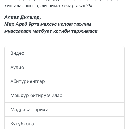
кишиларнинг ҳоли нима кечар экан?!»
Алиев Дилшод,
Мир Араб ўрта махсус ислом таълим
муассасаси матбуот котиби таржимаси
Видео
Аудио
Абитуриентлар
Машҳур битирувчилар
Мадраса тарихи
Кутубхона