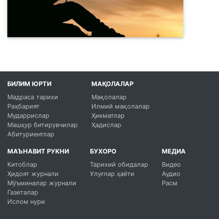
БИЛИМ ЮРТИ
МАҚОЛАЛАР
Мадраса тарихи
Мақолалар
Раҳбарият
Илмий мақолалар
Мударрислар
Ҳикматлар
Машҳур битирувчилар
Ҳадислар
Абитуриентлар
МАЪНАВИТ РУКНИ
БУХОРО
МЕДИА
Китоблар
Тарихий обидалар
Видео
Ҳидоят журнали
Улуғлар ҳаёти
Аудио
Мўъминалар журнали
Расм
Газеталар
Ислом нури