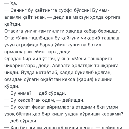
— Ҳа.
— Сенинг бу ҳаётингга «уфф» бўлсин! Бу ғам-
аламли ҳаёт экан, — деди ва маҳзун ҳолда ортига
қайтди.
Отасига унинг ғамгинлиги ҳақида хабар беришди.
Ота: «Унинг қалбидан бу қайғуни чиқариб ташлаш
учун атрофида барча ўйин-кулги ва ботил
эрмакларни ёйинглар», деди.
Орадан бир йил ўтгач, у яна: «Мени ташқарига
чиқаринглар», деди. Аввалги ҳолатдек ташқарига
чиқди. Йўлда кетаётиб, қадди букилиб қолган,
оғзидан сўлаги оқаётган кекса (қария) кишини
кўрди.
— Бу нима? — деб сўради.
— Бу кексайган одам, — дейишди.
— Бу ҳолат фақат айримларга етадими ёки умри
узоқ бўлган ҳар бир киши ундан қўрқиши керакми?
— деб сўради.
— Ҳар бир киши ундан қўрқиши керак, — дейишди.