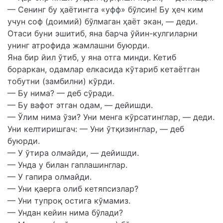
— Сенинг бу ҳаётингга «уфф» бўлсин! Бу ҳеч ким
учун соф (доимий) бўлмаган ҳаёт экан, — деди.
Отаси буни эшитиб, яна барча ўйин-кулгиларни
унинг атрофида жамлашни буюрди.
Яна бир йил ўтиб, у яна отга минди. Кетиб
бораркан, одамлар елкасида кўтариб кетаётган
тобутни (замбилни) кўрди.
— Бу нима? — деб сўради.
— Бу вафот этган одам, — дейишди.
— Ўлим нима ўзи? Уни менга кўрсатинглар, — деди.
Уни келтиришгач: — Уни ўтқизинглар, — деб
буюрди.
— У ўтира олмайди, — дейишди.
— Унда у билан гаплашинглар.
— У гапира олмайди.
— Уни қаерга олиб кетяпсизлар?
— Уни тупроқ остига кўмамиз.
— Ундан кейин нима бўлади?