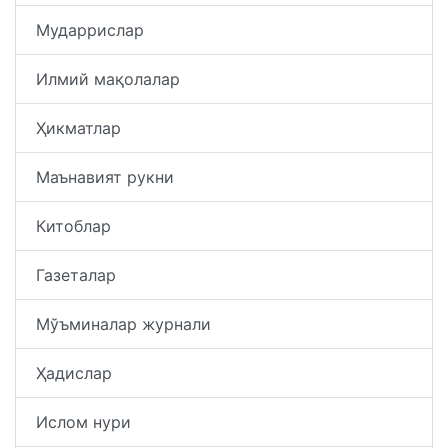
Мударрислар
Илмий мақолалар
Ҳикматлар
Маънавият рукни
Китоблар
Газеталар
Мўъминалар журнали
Ҳадислар
Ислом нури