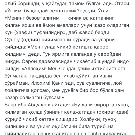
олиб боришди, у қайғудан тамом бўлган эди. Отаси:
«Ўғлим, бу қандай безовталик?» деди. Ўғли:
«Менинг безовталигим — кичик ва каттанинг
қилган яхши ва ёмон амаллари учун жазо оладиган
кун (хавфи) туфайлидир», деб жавоб берди.
Сўнг у (оддий) кийимларни сўради ва уларни
кийдида: «Мен тунда чиқиб кетишга қарор
қилдим», деди. Тун ярмига келганда у саройдан
чиқди. Сарой дарвозасидан чиқаётиб шундай нидо
қилди: «Аллоҳим! Мен Сендан ўзим ихтиёрига эга
бўлмаган, тақдирда белгилаб қўйилган ишни
сўрайман. Илоҳим! Қани эди, сув сувлигича, лой
лойлигича қолсаю, мен дунёга бир бор бўлса ҳам
назар солмаган бўлсам!»
Бакр ибн Абдуллоҳ айтади: «Бу ҳали бирорта гуноҳ
қилмаган ҳолда ўзининг келажагидан (охиратидан)
қўрқиб чиқиб кетган кишидир. Ҳолбуки, гуноҳ
қилишини ва унинг оқибатини била туриб, на
тийиладиган, на қўрқадиган ва на тавба қиладиган