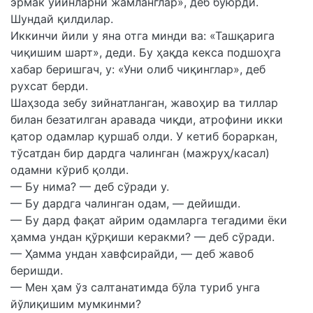
эрмак ўйинларни жамланглар», деб буюрди.
Шундай қилдилар.
Иккинчи йили у яна отга минди ва: «Ташқарига
чиқишим шарт», деди. Бу ҳақда кекса подшоҳга
хабар беришгач, у: «Уни олиб чиқинглар», деб
рухсат берди.
Шаҳзода зебу зийнатланган, жавоҳир ва тиллар
билан безатилган аравада чиқди, атрофини икки
қатор одамлар қуршаб олди. У кетиб бораркан,
тўсатдан бир дардга чалинган (мажруҳ/касал)
одамни кўриб қолди.
— Бу нима? — деб сўради у.
— Бу дардга чалинган одам, — дейишди.
— Бу дард фақат айрим одамларга тегадими ёки
ҳамма ундан қўрқиши керакми? — деб сўради.
— Ҳамма ундан хавфсирайди, — деб жавоб
беришди.
— Мен ҳам ўз салтанатимда бўла туриб унга
йўлиқишим мумкинми?