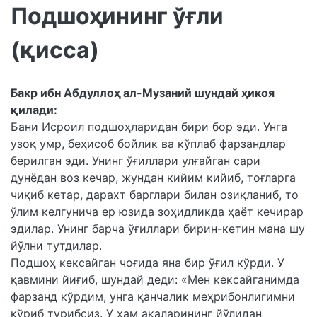
Подшоҳининг ўғли
(қисса)
Бакр ибн Абдуллоҳ ал-Музаний шундай ҳикоя
қилади:
Бани Исроил подшоҳларидан бири бор эди. Унга
узоқ умр, беҳисоб бойлик ва кўплаб фарзандлар
берилган эди. Унинг ўғиллари улғайган сари
дунёдан воз кечар, жундан кийим кийиб, тоғларга
чиқиб кетар, дарахт барглари билан озиқланиб, то
ўлим келгунича ер юзида зоҳидликда ҳаёт кечирар
эдилар. Унинг барча ўғиллари бирин-кетин мана шу
йўлни тутдилар.
Подшоҳ кексайган чоғида яна бир ўғил кўрди. У
қавмини йиғиб, шундай деди: «Мен кексайганимда
фарзанд кўрдим, унга қанчалик меҳрибонлигимни
кўриб турибсиз. У ҳам акаларининг йўлидан