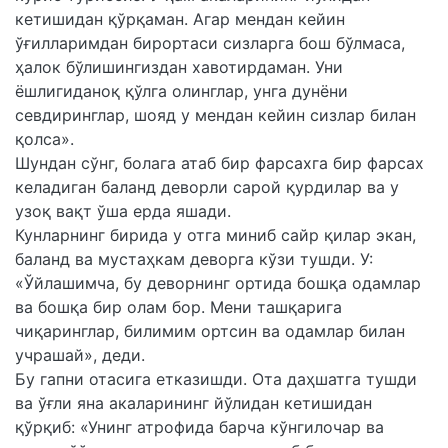
кетишидан қўрқаман. Агар мендан кейин
ўғилларимдан бирортаси сизларга бош бўлмаса,
ҳалок бўлишингиздан хавотирдаман. Уни
ёшлигиданоқ қўлга олинглар, унга дунёни
севдиринглар, шояд у мендан кейин сизлар билан
қолса».
Шундан сўнг, болага атаб бир фарсахга бир фарсах
келадиган баланд деворли сарой қурдилар ва у
узоқ вақт ўша ерда яшади.
Кунларнинг бирида у отга миниб сайр қилар экан,
баланд ва мустаҳкам деворга кўзи тушди. У:
«Ўйлашимча, бу деворнинг ортида бошқа одамлар
ва бошқа бир олам бор. Мени ташқарига
чиқаринглар, билимим ортсин ва одамлар билан
учрашай», деди.
Бу гапни отасига етказишди. Ота даҳшатга тушди
ва ўғли яна акаларининг йўлидан кетишидан
қўрқиб: «Унинг атрофида барча кўнгилочар ва