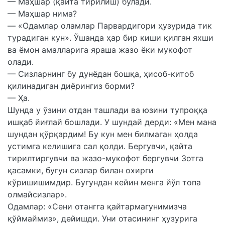
— Маҳшар (қайта тирилиш) бўлади.
— Маҳшар нима?
— «Одамлар оламлар Парвардигори ҳузурида тик
турадиган кун». Ўшанда ҳар бир киши қилган яхши
ва ёмон амалларига яраша жазо ёки мукофот
олади.
— Сизларнинг бу дунёдан бошқа, ҳисоб-китоб
қилинадиган диёрингиз борми?
— Ҳа.
Шунда у ўзини отдан ташлади ва юзини тупроққа
ишқаб йиғлай бошлади. У шундай дерди: «Мен мана
шундан қўрқардим! Бу кун мен билмаган ҳолда
устимга келишига сал қолди. Бергувчи, қайта
тирилтиргувчи ва жазо-мукофот бергувчи Зотга
қасамки, бугун сизлар билан охирги
кўришишимдир. Бугундан кейин менга йўл топа
олмайсизлар».
Одамлар: «Сени отангга қайтармагунимизча
қўймаймиз», дейишди. Уни отасининг ҳузурига