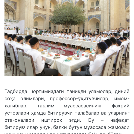
Тадбирда юртимиздаги таниқли уламолар, диний
соҳа олимлари, профессор-ўқитувчилар, имом-
хатиблар, таълим муассасасининг фахрий
устозлари ҳамда битирувчи талабалар ва уларнинг
ота-оналари иштирок этди. Бу – нафақат
битирувчилар учун, балки бутун муассаса жамоаси