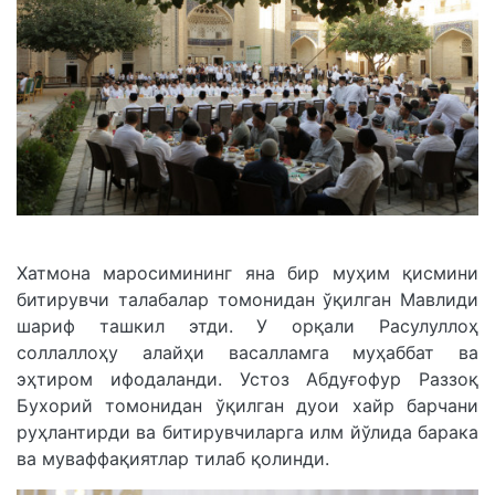
Хатмона маросимининг яна бир муҳим қисмини
битирувчи талабалар томонидан ўқилган Мавлиди
шариф ташкил этди. У орқали Расулуллоҳ
соллаллоҳу алайҳи васалламга муҳаббат ва
эҳтиром ифодаланди. Устоз Абдуғофур Раззоқ
Бухорий томонидан ўқилган дуои хайр барчани
руҳлантирди ва битирувчиларга илм йўлида барака
ва муваффақиятлар тилаб қолинди.