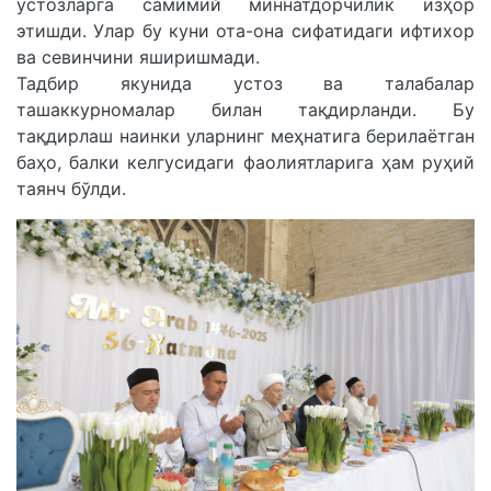
устозларга самимий миннатдорчилик изҳор
этишди. Улар бу куни ота-она сифатидаги ифтихор
ва севинчини яширишмади.
Тадбир якунида устоз ва талабалар
ташаккурномалар билан тақдирланди. Бу
тақдирлаш наинки уларнинг меҳнатига берилаётган
баҳо, балки келгусидаги фаолиятларига ҳам руҳий
таянч бўлди.