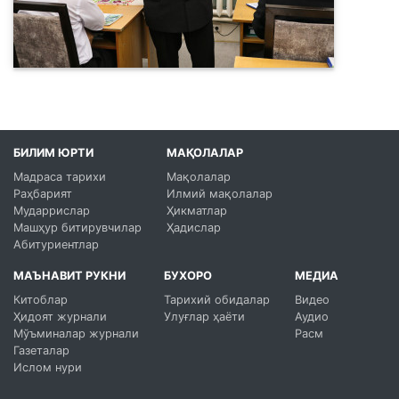
БИЛИМ ЮРТИ
МАҚОЛАЛАР
Мадраса тарихи
Мақолалар
Раҳбарият
Илмий мақолалар
Мударрислар
Ҳикматлар
Машҳур битирувчилар
Ҳадислар
Абитуриентлар
МАЪНАВИТ РУКНИ
БУХОРО
МЕДИА
Китоблар
Тарихий обидалар
Видео
Ҳидоят журнали
Улуғлар ҳаёти
Аудио
Мўъминалар журнали
Расм
Газеталар
Ислом нури