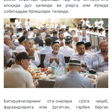
алоҳида дуо қилинди ва уларга илм йўлида
собитқадам бўлишлари тиланди.
Битирувчиларнинг ота-оналари сўзга чиқиб,
фарзандларига илм ўргатган, тарбия берган