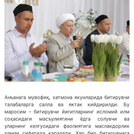
Анъанага мувофиқ, хатмона якунларида битирувчи
талабаларга салла ва яктак кийдирилди. Бу
маросим – битирувчи йигитларнинг исломий илм
соҳасидаги масъулиятини ёдга солувчи ва
уларнинг келгусидаги фаолиятига маслакдорлик
рамзи сифатида қаралади. Ҳар бир битирувчига