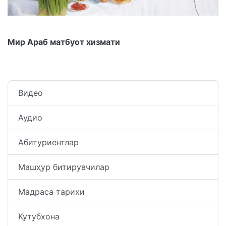
Мир Араб матбуот хизмати
Видео
Аудио
Абитуриентлар
Машҳур битирувчилар
Мадраса тарихи
Кутубхона