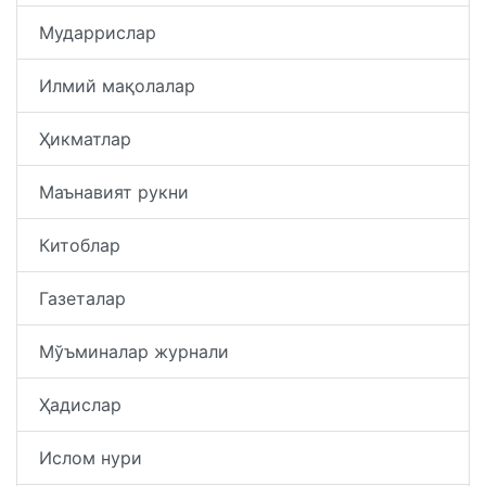
Мударрислар
Илмий мақолалар
Ҳикматлар
Маънавият рукни
Китоблар
Газеталар
Мўъминалар журнали
Ҳадислар
Ислом нури