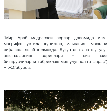
“Мир Араб мадрасаси асрлар давомида илм-
маърифат устида қурилган, маънавият маскани
сифатида яшаб келмоқда. Бугун эса ана шу улуғ
анъаналарнинг ворислари – сиз азиз
битирувчиларни табриклаш мен учун катта шараф”,
– Ж.Сабуров.