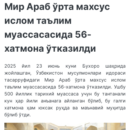
Мир Араб ўрта махсус
ислом таълим
муассасасида 56-
хатмона ўтказилди
2025 йил 23 июнь куни Бухоро шаҳрида
жойлашган, Ўзбекистон мусулмонлари идораси
тасарруфидаги Мир Араб ўрта махсус ислом
таълим муассасасида 56-хатмона ўтказилди. Ушбу
500 йиллик тарихий муассаса учун бу тантанали
кун ҳар йили анъанага айланган бўлиб, бу галги
хатмона ҳам юксак руҳда ва маънавий муҳитда
бўлиб ўтди.