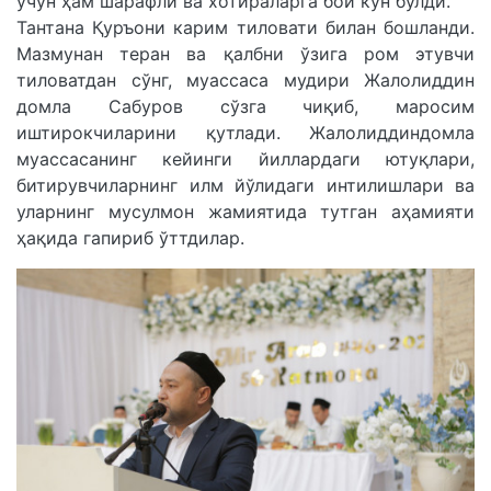
учун ҳам шарафли ва хотираларга бой кун бўлди.
Тантана Қуръони карим тиловати билан бошланди.
Мазмунан теран ва қалбни ўзига ром этувчи
тиловатдан сўнг, муассаса мудири Жалолиддин
домла Сабуров сўзга чиқиб, маросим
иштирокчиларини қутлади. Жалолиддиндомла
муассасанинг кейинги йиллардаги ютуқлари,
битирувчиларнинг илм йўлидаги интилишлари ва
уларнинг мусулмон жамиятида тутган аҳамияти
ҳақида гапириб ўттдилар.