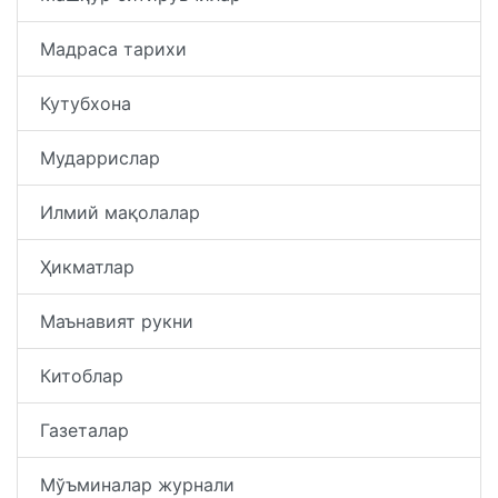
Мадраса тарихи
Кутубхона
Мударрислар
Илмий мақолалар
Ҳикматлар
Маънавият рукни
Китоблар
Газеталар
Мўъминалар журнали