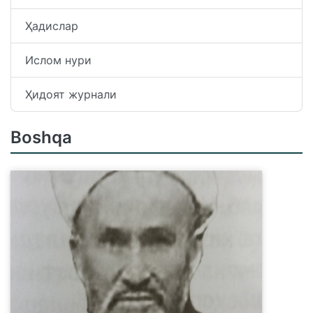
Ҳадислар
Ислом нури
Ҳидоят журнали
Boshqa