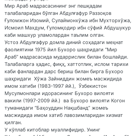
Мир Араб мадрасасининг энг пешқадам
талабаларидан бўлган Абдулғафур Раззоқов
Ғуломжон Изомий, Сулаймонхўжа ибн Мухторхўжа,
Исмоил Махдум, Ғуломқодир ибн сўфий Абдушукур
каби машхур уламолардан таълим олган.
Устоз Абдулғафур домла диний соҳадаги меҳнат
фаолиятини 1975 йил Бухоро шаҳридаги “Мир
Араб” мадрасасида мударрислик билан бошлайди.
Талабаларга ҳадис, фиқҳ, хаттотлик, ислом тарихи
каби фанлардан дарс бериш билан бирга Бухоро
шаҳридаги Хўжа Зайниддин жомеъ масжидида
имом хатиби (1983-1997 йй.), Ўзбекистон
Мусулмонлари идорасининг Бухоро вилояти
вакили (1997-2009 йй.) ва Бухоро вилояти Когон
туманидаги “Баҳоуддин Нақшбанд” жомеъ
масжидида имом хатиб лавозимларидан хизмат
қилган.
У кўплаб китоблар муаллифидир. Унинг