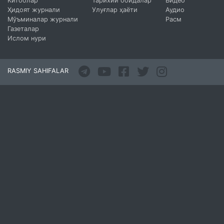
Китоблар
Тарихий обидалар
Видео
Ҳидоят журнали
Улуғлар ҳаёти
Аудио
Мўъминалар журнали
Расм
Газеталар
Ислом нури
RASMIY SAHIFALAR