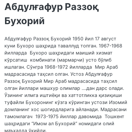
Абдулғафур Раззоқ
Бухорий
Абдулғафур Раззоқ Бухорий 1950 йил 17 август
куни Бухоро шаҳрида таваллуд топган. 1967-1968
йилларда Бухоро шаҳридаги маиший хизмат
кўрсатиш комбинати (мармарчи) усто бўлиб
ишлаган. Сўнгра 1968-1972 йилларда Мир Араб
мадрасасида таҳсил олган. Устоз Абдулғафур
Раззоқ Бухорий Мир Араб мадрасасида таҳсил
олган йиллари машхур олимлар ....дан дарс олади.
Ўзининг илмга иштиёқи ва хаттотликка қизиқиши
туфайли Бухоронинг кўзга кўринган устози Изомий
домланинг хос шогирдларига айланади. Мадрасани
тамомлагач 1973-1975 йиллар давомида Тошкент
шаҳридаги “Имом ал Бухорий” номидаги олий
маъҳадда ўқийди.