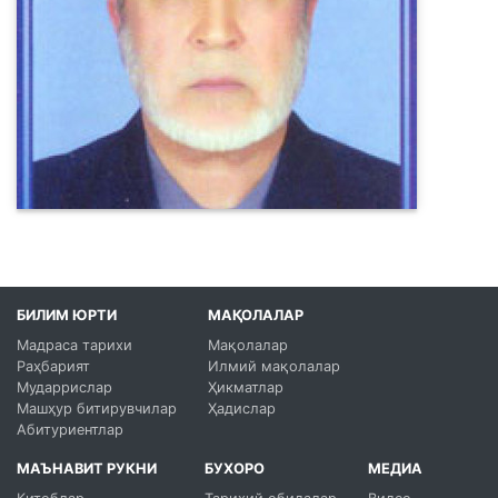
БИЛИМ ЮРТИ
МАҚОЛАЛАР
Мадраса тарихи
Мақолалар
Раҳбарият
Илмий мақолалар
Мударрислар
Ҳикматлар
Машҳур битирувчилар
Ҳадислар
Абитуриентлар
МАЪНАВИТ РУКНИ
БУХОРО
МЕДИА