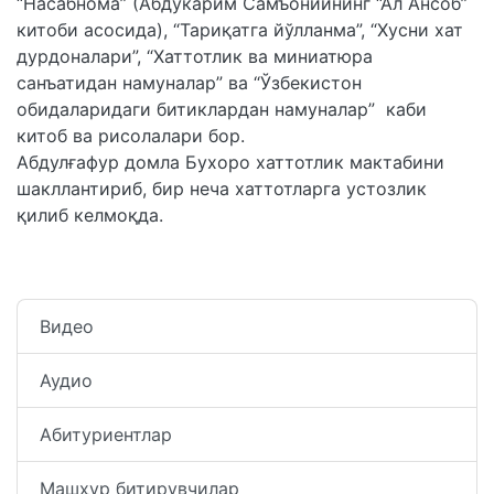
“Насабнома” (Абдукарим Самъонийнинг “Ал Ансоб”
китоби асосида), “Тариқатга йўлланма”, “Хусни хат
дурдоналари”, “Хаттотлик ва миниатюра
санъатидан намуналар” ва “Ўзбекистон
обидаларидаги битиклардан намуналар” каби
китоб ва рисолалари бор.
Абдулғафур домла Бухоро хаттотлик мактабини
шакллантириб, бир неча хаттотларга устозлик
қилиб келмоқда.
Видео
Аудио
Абитуриентлар
Машҳур битирувчилар