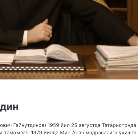
тдин
ович Гайнутдинов) 1959 йил 25 августда Татаристонда
ни тамомлаб, 1979 йилда Мир Араб мадрасасига ўқишга