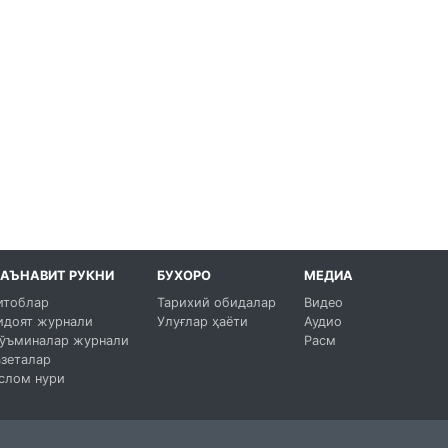
АЪНАВИТ РУКНИ
БУХОРО
МЕДИА
итоблар
Тарихий обидалар
Видео
идоят журнали
Улуғлар ҳаёти
Аудио
ўъминалар журнали
Расм
азеталар
слом нури