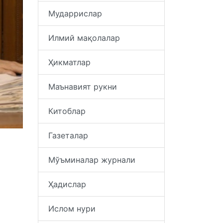
Мударрислар
Илмий мақолалар
Ҳикматлар
Маънавият рукни
Китоблар
Газеталар
Мўъминалар журнали
Ҳадислар
Ислом нури