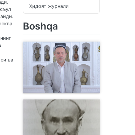
ди.
Ҳидоят журнали
асъул
айди.
Boshqa
осква
ининг
р
си ва