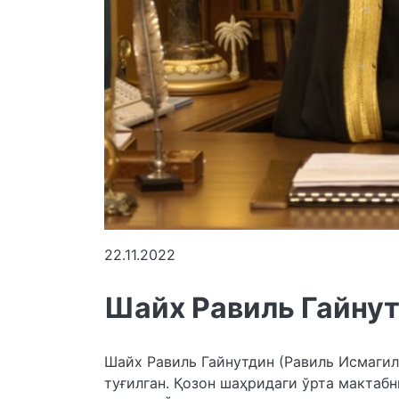
22.11.2022
Шайх Равиль Гайну
Шайх Равиль Гайнутдин (Равиль Исмагил
туғилган. Қозон шаҳридаги ўрта мактаб