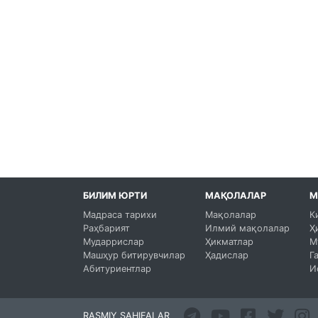
БИЛИМ ЮРТИ
МАҚОЛАЛАР
М
Мадраса тарихи
Мақолалар
К
Раҳбарият
Илмий мақолалар
Ҳ
Мударрислар
Ҳикматлар
М
Машҳур битирувчилар
Ҳадислар
Г
Абитуриентлар
И
RASMIY SAHIFALAR