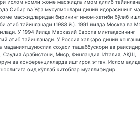
ури ислом номли жоме масжидга имом қилиб тайинлана
арда Сибир ва Уфа мусулмонлари диний идорасининг м
 жоме масжидларидан бирининг имом-хатиби бўлиб ишл
и этиб тайинланади (1988 й.). 1991 йилда Москва ва М
илади. У 1994 йилда Марказий Европа минтақасининг
ий этиб тайинланади. У Россия халқаро диний кенгаш
ва маданиятшунослик соҳаси ташаббускори ва раисиди
, Саудия Арабистони, Миср, Финландия, Италия, АҚШ,
рум ва конференцияларда иштирок этган. Ислом ақида
нослигига оид кўплаб китоблар муаллифидир.