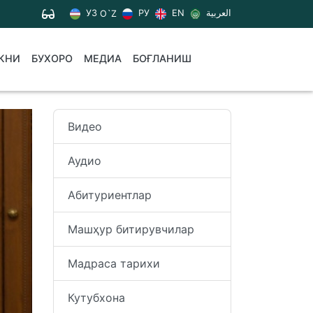
УЗ
РУ
EN
العربية
O`Z
КНИ
БУХОРО
МЕДИА
БОҒЛАНИШ
Видео
Аудио
Абитуриентлар
Машҳур битирувчилар
Мадраса тарихи
Кутубхона