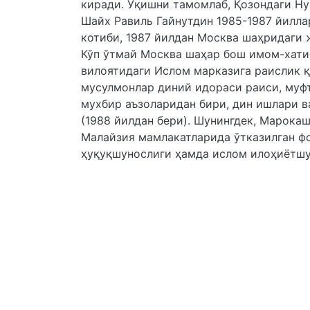
киради. Ўқишни тамомлаб, Қозондаги Н
Шайх Равиль Гайнутдин 1985-1987 йилл
котиби, 1987 йилдан Москва шаҳридаги
Кўп ўтмай Москва шаҳар бош имом-хатиб
вилоятидаги Ислом марказига раислик қ
мусулмонлар диний идораси раиси, муфт
мухбир аъзоларидан бири, дин ишлари 
(1988 йилдан бери). Шунингдек, Марокаш
Малайзия мамлакатларида ўтказилган фо
ҳуқуқшунослиги ҳамда ислом илоҳиётшу