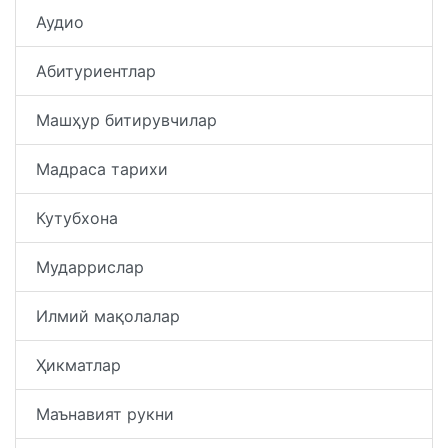
Аудио
Абитуриентлар
Машҳур битирувчилар
Мадраса тарихи
Кутубхона
Мударрислар
Илмий мақолалар
Ҳикматлар
Маънавият рукни