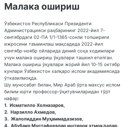
Малака ошириш
Ўзбекистон Республикаси Президенти
Aдминистрацияси раҳбарининг 2022-йил 7-
сентябрдаги 02-ПA 1/1-1365-сонли топшириғи
ижросини таъминлаш мақсадида 2022-йил
сентябр-ноябр ойларида диний соҳа ходимлари
учун малака ошириш ўқувлари ташкил етилган.
Малака ошириш ўқувлари жорий йил 10-15 октябр
кунлари Ўзбекистон халқаро ислом академиясида
ўтказилмоқда.
Шу муносабат билан, Мир Араб ўрта махсус ислом
билим юрти профессор-ўқитувчиларидан тўрт
нафар:
1. Исматилло Холназаров,
2. Нарзилло Ахмедов,
3. Жалолиддин Муҳаммадазизов,
4. Абубакр Мустафоевлар иштирок этмоқдалар.