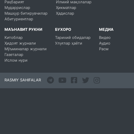
Раҳбарият
Илмий мақолалар
Мударрислар
Ҳикматлар
Машҳур битирувчилар
Ҳадислар
Абитуриентлар
МАЪНАВИТ РУКНИ
БУХОРО
МЕДИА
Китоблар
Тарихий обидалар
Видео
Ҳидоят журнали
Улуғлар ҳаёти
Аудио
Мўъминалар журнали
Расм
Газеталар
Ислом нури
RASMIY SAHIFALAR