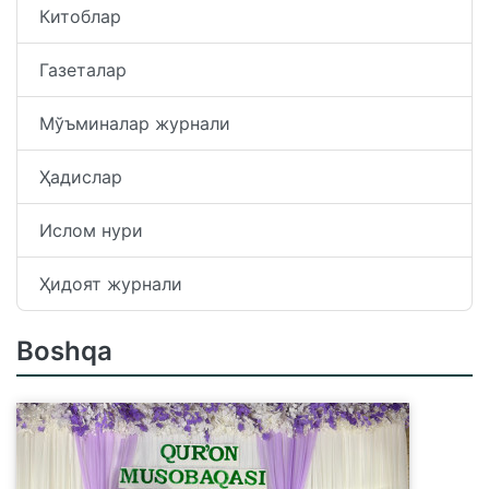
Китоблар
Газеталар
Мўъминалар журнали
Ҳадислар
Ислом нури
Ҳидоят журнали
Boshqa