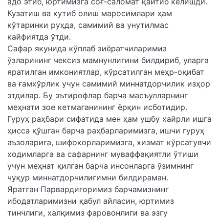
адо этиб, юртимизга соғ-саломат қайтиб келишди.
Кузатиш ва кутиб олиш маросимлари ҳам
кўтаринки руҳда, самимий ва унутилмас
кайфиятда ўтди.
Сафар якунида кўплаб зиёратчиларимиз
ўзларининг чексиз мамнунлигини билдириб, уларга
яратилган имкониятлар, кўрсатилган меҳр-оқибат
ва ғамхўрлик учун самимий миннатдорчилик изҳор
этдилар. Бу эътирофлар барча масъулларнинг
меҳнати зое кетмаганининг ёрқин исботидир.
Гуруҳ раҳбари сифатида мен ҳам ушбу хайрли ишга
ҳисса қўшган барча раҳбарларимизга, ишчи гуруҳ
аъзоларига, шифокорларимизга, хизмат кўрсатувчи
ходимларга ва сафарнинг муваффақиятли ўтиши
учун меҳнат қилган барча инсонларга ўзимнинг
чуқур миннатдорчилигимни билдираман.
Яратган Парвардигоримиз барчамизнинг
ибодатларимизни қабул айласин, юртимиз
тинчлиги, халқимиз фаровонлиги ва эзгу