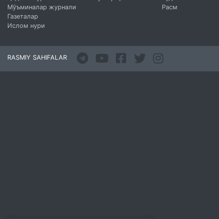
Мўъминалар журнали
Расм
Газеталар
Ислом нури
RASMIY SAHIFALAR