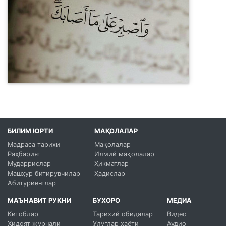
БИЛИМ ЮРТИ
МАҚОЛАЛАР
Мадраса тарихи
Мақолалар
Раҳбарият
Илмий мақолалар
Мударрислар
Ҳикматлар
Машҳур битирувчилар
Ҳадислар
Абитуриентлар
МАЪНАВИТ РУКНИ
БУХОРО
МЕДИА
Китоблар
Тарихий обидалар
Видео
Ҳидоят журнали
Улуғлар ҳаёти
Аудио