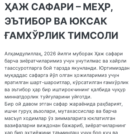
ҲАЖ САФАРИ – МЕҲР,
ЭЪТИБОР ВА ЮКСАК
ҒАМХЎРЛИК ТИМСОЛИ
Алҳамдулиллаҳ, 2026 йилги муборак Ҳаж сафари
барча зиёратчиларимиз учун унутилмас ва хайрли
таассуротларга бой тарзда якунланди. Юртимиздан
муқаддас сафарга йўл олган ҳожиларимиз учун
яратилган шарт-шароитлар, кўрсатилган ғамхўрлик
ва эътибор ҳар бир иштирокчининг қалбида чуқур
миннатдорлик туйғуларини уйғотди.
Бир ой давом этган сафар жараёнида раҳбарият,
ишчи гуруҳ аъзолари, мутахассислар ва барча
масъул ходимлар ўз зиммаларига юклатилган
вазифаларни виждонан бажариб, зиёратчиларнинг
ҳар бир эҳтиёжини таъминлаш учун бор куч ва