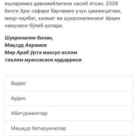
ишларимиз давомийлигини насиб этсин. 2026
йилги Ҳаж сафари барчамиз учун ҳамжиҳатлик,
меҳр-оқибат, хизмат ва шукроналикнинг ёрқин
намунаси бўлиб қолади.
Шукроналик билан,
Мақсуд Акрамов
Мир Араб ўрта махсус ислом
таълим муассасаси мударриси
Видео
Аудио
Абитуриентлар
Машҳур битирувчилар