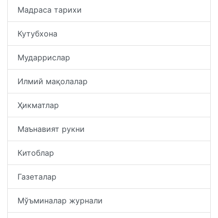
Мадраса тарихи
Кутубхона
Мударрислар
Илмий мақолалар
Ҳикматлар
Маънавият рукни
Китоблар
Газеталар
Мўъминалар журнали