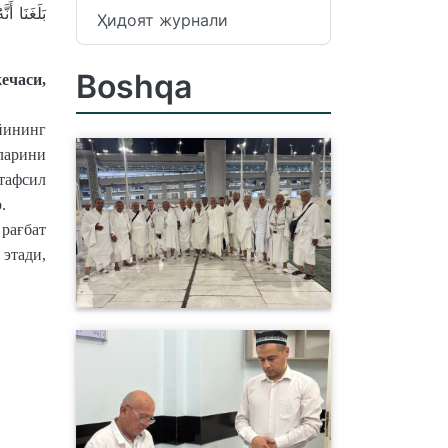
بَلَغَنَا أ
Ҳидоят журнали
Boshqa
ечаси,
йининг
ларини
атафсил
.
 рағбат
этади,