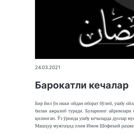
24.03.2021
Барокатли кечалар
Бир йил ўн икки ойдан иборат бўлиб, ушбу ойл
билан ажралиб туради. Буларнинг айримлари 
қилинган. Ўз ўрнида ушбу кечаларда дуолар м
Машҳур мужтаҳид олим Имом Шофиъий раҳматул