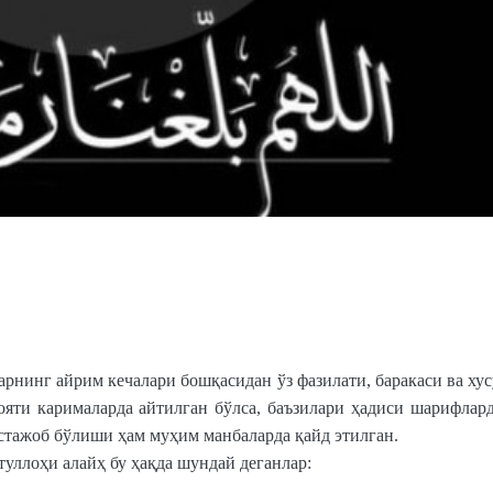
арнинг айрим кечалари бошқасидан ўз фазилати, баракаси ва ху
ояти карималарда айтилган бўлса, баъзилари ҳадиси шарифлард
устажоб бўлиши ҳам муҳим манбаларда қайд этилган.
лоҳи алайҳ бу ҳақда шундай деганлар: