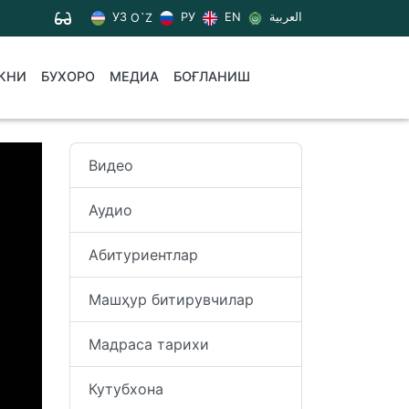
УЗ
РУ
EN
العربية
O`Z
КНИ
БУХОРО
МЕДИА
БОҒЛАНИШ
Видео
Аудио
Абитуриентлар
Машҳур битирувчилар
Мадраса тарихи
Кутубхона