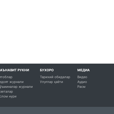
АЪНАВИТ РУКНИ
БУХОРО
МЕДИА
итоблар
Тарихий обидалар
Видео
идоят журнали
Улуғлар ҳаёти
Аудио
ўъминалар журнали
Расм
азеталар
слом нури