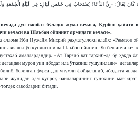
َنَّهُ كَانَ يُقَالُ: »إِنَّ الدُّعَاءَ يُسْتَجَابُ فِي خَمْسِ لَيَالٍ: فِي لَيْلَةِ الْجُمُعَةِ وَلَيْ
кечада дуо ижобат бўлади: жума кечаси, Қурбон ҳайити к
нчи кечаси ва Шаъбон ойининг ярмидаги кечаси».
да аллома Ибн Нужайм Мисрий раҳматуллоҳи алайҳ: «Рамазон о
инг аввалги ўн кунлигини ва Шаъбон ойининг ўн бешинчи кеча
устаҳаб амаллардандир. «Ат-Тарғиб ват-тарҳиб»да бу ҳақда б
ш дегандан мурод уни ибодат ила ўтказиш тушунилади», деганлар
билиб, берилган фурсатдан унумли фойдаланиб, ибодатга янада
лари жунидан ҳам кўпроқ бандаларининг гуноҳини мағфират 
тоғдек савобларни битади.