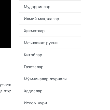
Мударрислар
Илмий мақолалар
Ҳикматлар
Маънавият рукни
Китоблар
Газеталар
Мўъминалар журнали
сусияти
Ҳадислар
а зикр
Ислом нури