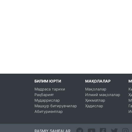
БИЛИМ ЮРТИ
МАҚОЛАЛАР
М
Мадраса тарихи
Мақолалар
К
Раҳбарият
Илмий мақолалар
Ҳ
Мударрислар
Ҳикматлар
М
Машҳур битирувчилар
Ҳадислар
Г
Абитуриентлар
И
RASMIY SAHIFALAR