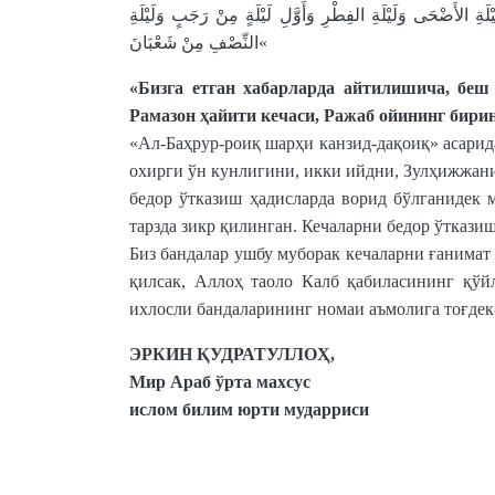
لَةِ الأَضْحَى وَلَيْلَةِ الفِطْرِ وَأَوَّلِ لَيْلَةٍ مِنْ رَجَبٍ وَلَيْلَةِ
النِّصْفِ مِنْ شَعْبَانَ«
«Бизга етган хабарларда айтилишича, беш 
Рамазон ҳайити кечаси, Ражаб ойининг бири
«Ал-Баҳрур-роиқ шарҳи канзид-дақоиқ» асари
охирги ўн кунлигини, икки ийдни, Зулҳижжан
бедор ўтказиш ҳадисларда ворид бўлганидек м
тарзда зикр қилинган. Кечаларни бедор ўткази
Биз бандалар ушбу муборак кечаларни ғанимат 
қилсак, Аллоҳ таоло Калб қабиласининг қўй
ихлосли бандаларининг номаи аъмолига тоғдек-
ЭРКИН ҚУДРАТУЛЛОҲ,
Мир Араб ўрта махсус
ислом билим юрти мударриси