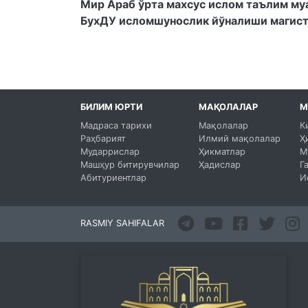
Мир Араб ўрта махсус ислом таълим му
БухДУ исломшунослик йўналиши магис
БИЛИМ ЮРТИ
МАҚОЛАЛАР
М
Мадраса тарихи
Мақолалар
К
Раҳбарият
Илмий мақолалар
Ҳ
Мударрислар
Ҳикматлар
М
Машҳур битирувчилар
Ҳадислар
Г
Абитуриентлар
И
RASMIY SAHIFALAR