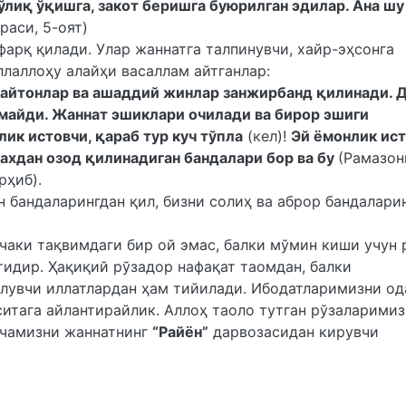
ўлиқ ўқишга, закот беришга буюрилган эдилар. Ана шу
раси, 5-оят)
арқ қилади. Улар жаннатга талпинувчи, хайр-эҳсонга
лаллоҳу алайҳи васаллам айтганлар:
 шайтонлар ва ашаддий жинлар занжирбанд қилинади. 
майди. Жаннат эшиклари очилади ва бирор эшиги
ик истовчи, қараб тур куч тўпла
(кел)!
Эй ёмонлик ист
захдан озод қилинадиган бандалари бор ва бу
(Рамазон
рҳиб).
н бандаларингдан қил, бизни солиҳ ва аброр бандалари
нчаки тақвимдаги бир ой эмас, балки мўмин киши учун 
идир. Ҳақиқий рўзадор нафақат таомдан, балки
илувчи иллатлардан ҳам тийилади. Ибодатларимизни од
ситага айлантирайлик. Аллоҳ таоло тутган рўзаларими
арчамизни жаннатнинг
“Райён”
дарвозасидан кирувчи