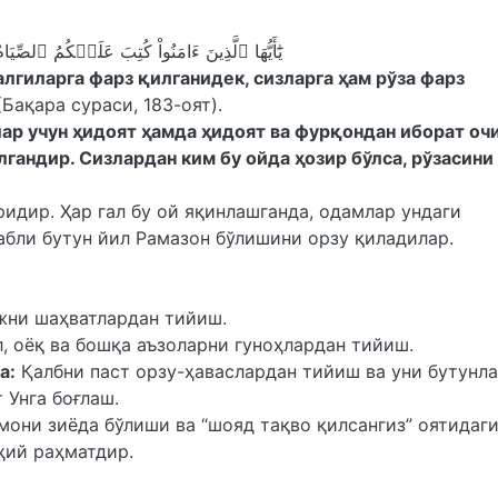
يَٰٓأَيُّهَا ٱلَّذِينَ ءَامَنُواْ كُتِبَ عَلَيۡكُمُ ٱلصِّيَامُ كَمَا كُتِبَ عَلَى ٱلَّذِينَ مِن قَبۡلِكُمۡ لَعَلَّكُمۡ تَتَّقُونَ
лгиларга фарз қилганидек, сизларга ҳам рўза фарз
Бақара сураси, 183-оят).
лар учун ҳидоят ҳамда ҳидоят ва фурқондан иборат оч
андир. Сизлардан ким бу ойда ҳозир бўлса, рўзасини
идир. Ҳар гал бу ой яқинлашганда, одамлар ундаги
абли бутун йил Рамазон бўлишини орзу қиладилар.
жни шаҳватлардан тийиш.
ўл, оёқ ва бошқа аъзоларни гуноҳлардан тийиш.
а:
Қалбни паст орзу-ҳаваслардан тийиш ва уни бутунл
 Унга боғлаш.
мони зиёда бўлиши ва “шояд тақво қилсангиз” оятидаг
ҳий раҳматдир.