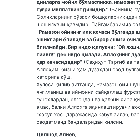
динларга мойил бўлмасликка, намозни т
тўғри миллатнинг динидир.”
(Баййина су
Солиҳларнинг рўзаси бошқаларникидан ф
шошилувчи қавмдир. Пайғамбаримиз сол
“Рамазон ойининг илк кечаси бўлганда
эшиклари ёпилади ва бирор эшиги очил
ёпилмайди. Бир нидо қилувчи: “Эй яхшил
тийил!” деб нидо қилади. Аллоҳнинг дў
ҳар кечасидадир”
(Саҳиҳут Тарғиб ва та
Аллоҳим, бизни ҳам дўзахдан озод бўлга
қаторига қўш.
Хулоса қилиб айтганда, Рамазон ойи шу
янгиланиш ва иймонни сайқаллаш фурсат
гуноҳлардан, ёлғондан ва қалбни хира қ
эмас, балки Аллоҳга яқинлаштирувчи во
“хосул хос” даражасида қабул айлаб, б
саодатманд бандаларидан қилсин.
Дилшод Алиев,