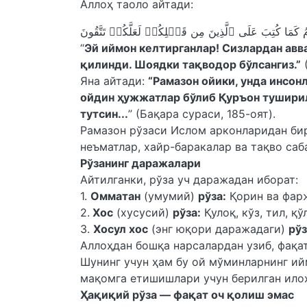
Аллоҳ таоло айтади:
“
Эй иймон келтирганлар! Сизлардан авва
қилинди. Шоядки тақводор бўлсангиз.”
(
Яна айтади:
“Рамазон ойики, унда инсон
ойдин ҳужжатлар бўлиб Қуръон туширилг
тутсин...
” (Бақара сураси, 185-оят).
Рамазон рўзаси Ислом арконларидан бир
неъматлар, хайр-баракалар ва тақво саб
Рўзанинг даражалари
Айтилганки, рўза уч даражадан иборат:
1.
Омматан
(умумий)
рўза:
Қорин ва фар
2.
Хос
(хусусий)
рўза:
Қулоқ, кўз, тил, қ
3.
Хосул хос
(энг юқори даражадаги)
рўз
Аллоҳдан бошқа нарсалардан узиб, фақат
Шунинг учун ҳам бу ой мўминларнинг ий
мақомга етишишлари учун берилган ило
Ҳақиқий рўза — фақат оч қолиш эмас