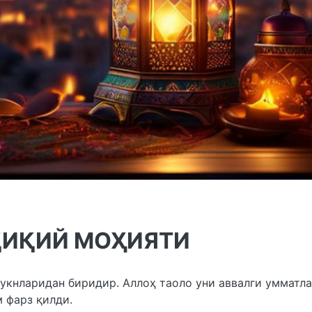
ҚИҚИЙ МОҲИЯТИ
укнларидан биридир. Аллоҳ таоло уни аввалги умматла
 фарз қилди.