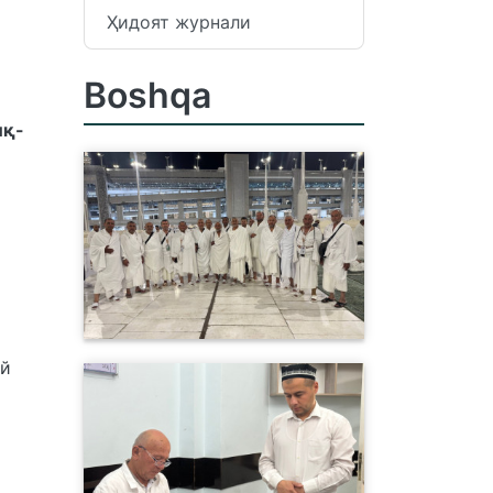
Ҳидоят журнали
Boshqa
иқ-
ай
и