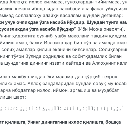
ида Аллоҳга ихлос қилмаса, гуноҳлардан тийилмаса, у
излик, кечаги ибодатидан насибаси эса фақат уйқусизл
аммад соллаллоҳу алайҳи васаллам шундай деганлар:
и учун очликдан ўзга насиба йўқдир. Шундай тунги на
қусизликдан ўзга насиба йўқдир”
(Ибн Можа ривояти).
Унинг ҳидоятига суяниб, ушбу мақолани тақдим қилдим
илиш эмас, балки Исломга ҳар бир сўз ва амалда ама
н солиҳ амаллар қилиш эканини билсинлар. Солиҳларни
ҳнинг тўғри йўлида содиқлик ва собитқадамлик билан
на шундагина диннинг иззати қайтади ва Аллоҳнинг кал
амлар мажбурликдан ёки маломатдан қўрқиб тезроқ
илик» эмас. Аллоҳ бандаларидан бундай совуқ муносаб
 барча ибодатлар ихлос, иймон, эргашиш ва муҳаббат
ўлиши шарт:
ٓ أُمِرُوٓاْ إِلَّا لِيَعۡبُدُواْ ٱللَّهَ مُخۡلِصِينَ لَهُ ٱلدِّينَ حُنَفَآءَ و
ат қилишга, Унинг динигагина ихлос қилишга, бошқа