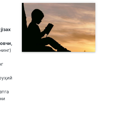
Дўзах
овчи,
нинг)
нг
руҳий
атга
зни