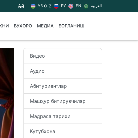
УЗ
РУ
EN
العربية
O`Z
КНИ
БУХОРО
МЕДИА
БОҒЛАНИШ
Видео
Аудио
Абитуриентлар
Машҳур битирувчилар
Мадраса тарихи
Кутубхона