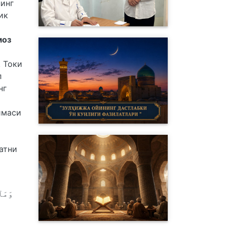
нинг
ик
моз
. Токи
л
нг
имаси
атни
وَمَا