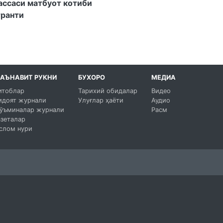
ассаси матбуот котиби
транти
АЪНАВИТ РУКНИ
БУХОРО
МЕДИА
итоблар
Тарихий обидалар
Видео
идоят журнали
Улуғлар ҳаёти
Аудио
ўъминалар журнали
Расм
азеталар
слом нури