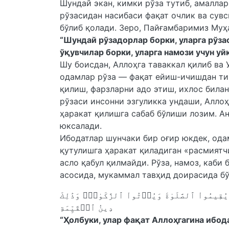
Шундай экан, кимки рўза тутиб, амаллар
рўзасидан насибаси фақат очлик ва сувс
бўлиб қолади. Зеро, Пайғамбаримиз Муҳ
“Шундай рўзадорлар борки, уларга рўзас
ўқувчилар борки, уларга намози учун уй
Шу боисдан, Аллоҳга таваккал қилиб ва 
одамлар рўза — фақат ейиш-ичишдан тий
қилиш, фарзларни адо этиш, ихлос била
рўзаси инсонни эзгуликка ундаши, Алло
ҳаракат қилишга сабаб бўлиши лозим. А
юксалади.
Ибодатлар шунчаки бир оғир юкдек, од
қутулишга ҳаракат қиладиган «расмиятч
асло қабул қилмайди. Рўза, намоз, каби
асосида, мукаммал тавҳид доирасида б
َيُقِيمُواْ ٱلصَّلَوٰةَ وَيُؤۡتُواْ ٱلزَّكَوٰةَۚ وَذَٰلِكَ
دِينُ ٱلۡقَيِّمَةِ
“Ҳолбуки, улар фақат Аллоҳгагина ибод