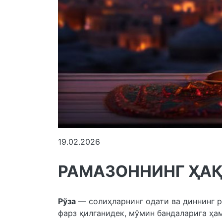
19.02.2026
РАМАЗОННИНГ ҲА
Рўза
— солиҳларнинг одати ва диннинг р
фарз қилганидек, мўмин бандаларига ҳам