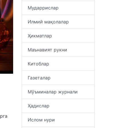
Мударрислар
Илмий мақолалар
Ҳикматлар
Маънавият рукни
Китоблар
Газеталар
Мўъминалар журнали
Ҳадислар
рга
Ислом нури