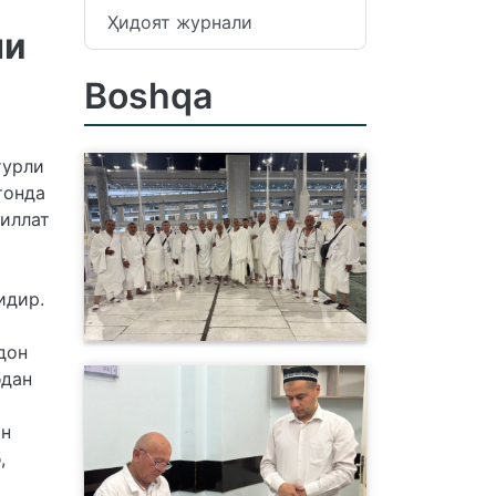
Ҳидоят журнали
ни
Boshqa
турли
тонда
миллат
идир.
дон
бдан
ан
,