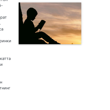
й-
ёрат
.
са
аринки
катта
ри
ан
тнинг