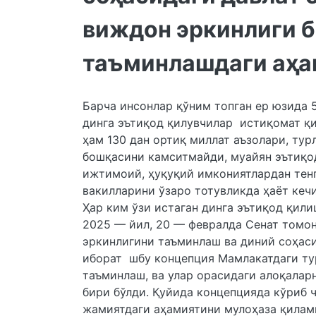
виждон эркинлиги 
таъминлашдаги аҳа
Барча инсонлар қўним топган ер юзида 
динга эътиқод қилувчилар истиқомат қ
ҳам 130 дан ортиқ миллат аъзолари, тур
бошқасини камситмайди, муайян эътиқо
ижтимоий, ҳуқуқий имкониятлардан тен
вакилларини ўзаро тотувликда ҳаёт кеч
Ҳар ким ўзи истаган динга эътиқод қил
2025 — йил, 20 — февралда Сенат томо
эркинлигини таъминлаш ва диний соҳаси
иборат шбу концепция Мамлакатдаги тур
таъминлаш, ва улар орасидаги алоқалар
бири бўлди. Қуйида концепцияда кўриб 
жамиятдаги аҳамиятини мулоҳаза қилам