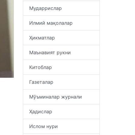
Мударрислар
Илмий мақолалар
Ҳикматлар
Маънавият рукни
Китоблар
Газеталар
Мўъминалар журнали
Ҳадислар
Ислом нури