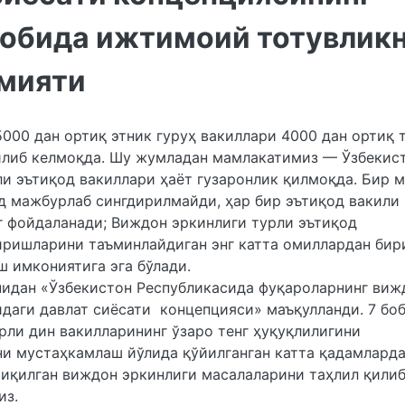
бобида ижтимоий тотувлик
мияти
5000 дан ортиқ этник гуруҳ вакиллари 4000 дан ортиқ 
илиб келмоқда. Шу жумладан мамлакатимиз — Ўзбекис
ли эътиқод вакиллари ҳаёт гузаронлик қилмоқда. Бир 
д мажбурлаб сингдирилмайди, ҳар бир эътиқод вакили
г фойдаланади; Виждон эркинлиги турли эътиқод
иришларини таъминлайдиган энг катта омиллардан бир
иш имкониятига эга бўлади.
нидан «Ўзбекистон Республикасида фуқароларнинг виж
даги давлат сиёсати концепцияси» маъқулланди. 7 бо
ли дин вакилларининг ўзаро тенг ҳуқуқлилигини
ни мустаҳкамлаш йўлида қўйилганган катта қадамлард
чиқилган виждон эркинлиги масалаларини таҳлил қилиб
из.