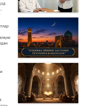
қод
..
г
ятлар
халқни
идан
.
н
им
й
стон