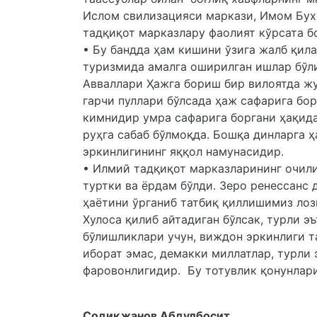
Ислом свилизацияси маркази, Имом Бух
тадқиқот марказлару фаолият кўрсата 
• Бу бандда ҳам кишини ўзига жалб қила
туризмида амалга оширилган ишлар бўли
Авваллари Ҳажга бориш бир вилоятда жу
гарчи пуллари бўлсада ҳаж сафарига бор
кимнидир умра сафарига боргани ҳақида
руҳга сабаб бўлмоқда. Бошқа динларга ҳ
эркинлигининг яққол намунасидир.
• Илмий тадқиқот марказларининг очили
туртки ва ёрдам бўлди. Зеро ренессанс
ҳаётини ўрганиб татбиқ қиллишимиз ло
Хулоса қилиб айтадиган бўлсак, турли э
бўлишликлари учун, виждон эркинлиги т
иборат эмас, демакки миллатлар, турли
фаровонлигидир. Бу тотувлик қонунлари
Содиқжанов Абдулбосит,