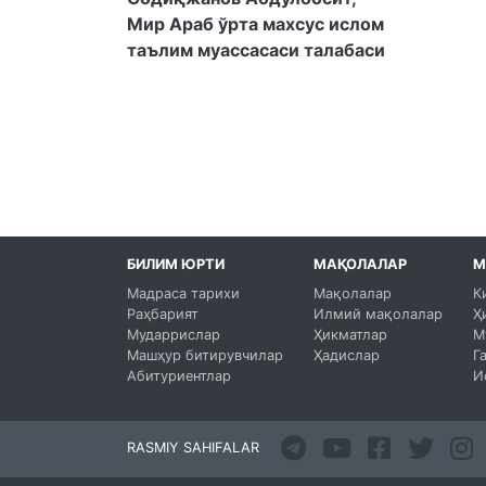
Мир Араб ўрта махсус ислом
таълим муассасаси талабаси
БИЛИМ ЮРТИ
МАҚОЛАЛАР
М
Мадраса тарихи
Мақолалар
К
Раҳбарият
Илмий мақолалар
Ҳ
Мударрислар
Ҳикматлар
М
Машҳур битирувчилар
Ҳадислар
Г
Абитуриентлар
И
RASMIY SAHIFALAR