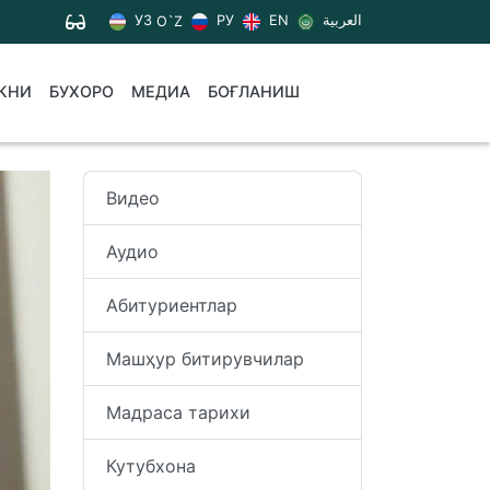
УЗ
РУ
EN
العربية
O`Z
КНИ
БУХОРО
МЕДИА
БОҒЛАНИШ
Видео
Аудио
Абитуриентлар
Машҳур битирувчилар
Мадраса тарихи
Кутубхона