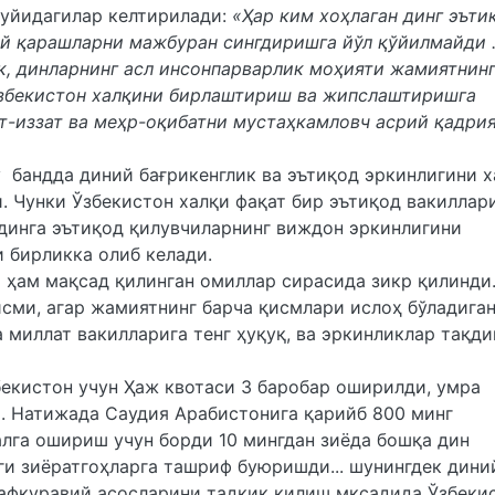
уйидагилар келтирилади:
«Ҳар ким хоҳлаган динг эъти
ий қарашларни мажбуран сингдиришга йўл қўйилмайди .
к, динларнинг асл инсонпарварлик моҳияти жамиятнин
Ўзбекистон халқини бирлаштириш ва жипслаштиришга
т-иззат ва меҳр-оқибатни мустаҳкамловч асрий қадри
у бандда диний бағрикенглик ва эътиқод эркинлигини 
 Чунки Ўзбекистон халқи фақат бир эътиқод вакиллар
 динга эътиқод қилувчиларнинг виждон эркинлигини
и бирликка олиб келади.
 ҳам мақсад қилинган омиллар сирасида зикр қилинди
исми, агар жамиятнинг барча қисмлари ислоҳ бўладига
а миллат вакилларига тенг ҳуқуқ, ва эркинликлар тақд
бекистон учун Ҳаж квотаси 3 баробар оширилди, умра
и. Натижада Саудия Арабистонига қарийб 800 минг
лга ошириш учун борди 10 мингдан зиёда бошқа дин
даги зиёратгоҳларга ташриф буюришди... шунингдек дини
мафкуравий асосларини тадқиқ қилиш мқсадида Ўзбеки