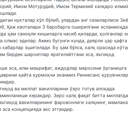
орий, Имом Мотурудий, Имом Термизий халқаро илми
бошлади.
диган нукталар кўп бўлиб, улардан энг сезиларлиси Зи
б, Ҳаж квоталари 3 баробарга оширилгани эсланмоқда
да ҳам саноқли кишиларга насиб қиларди, қолганлар э
а олмас эдилар. Аммо бугунги кунда, деярли ҳар ҳафта
 хабарлар эшитилади. Бу ҳам бўлса, халқ орасида кўт
ам бирдек шароитлар яратилаётгани эса, эътиқод
ши эса, илм-маърифат, аждодлар меросини ўрганишга 
 даврини қайта қурмоқчи эканмиз Реннесанс қурувчила
зимдир.
ътиқод ва миллат вакилларини ўзро тотув алоқада
аминланиши керакдир. Зеро халқ фақат битта миллатд
 эътиқод вакилларининг фаровонлиги халқнинг, мамлака
 эса концепцияда акс этгандир.