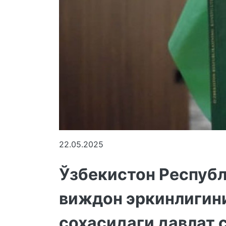
22.05.2025
Ўзбекистон Респуб
виждон эркинлигин
соҳасидаги давлат 