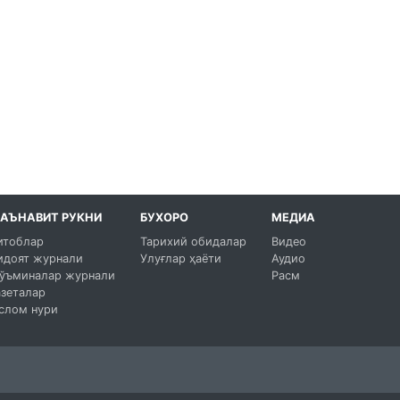
АЪНАВИТ РУКНИ
БУХОРО
МЕДИА
итоблар
Тарихий обидалар
Видео
идоят журнали
Улуғлар ҳаёти
Аудио
ўъминалар журнали
Расм
азеталар
слом нури