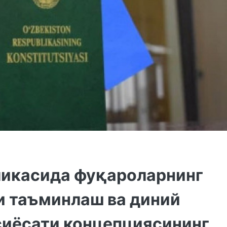
ликасида фуқароларнинг
и таъминлаш ва диний
сиёсати концепциясининг