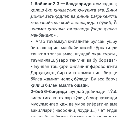
1-бобнинг 2,3 — бандларида
жумладан қ
қилиш ёки қилмаслик ҳуқуқига эга. Дин
Диний эътиқодлар ва диний бағрикенгли
маънавий-ахлоқий асосларидан бўлиб, 
хизмат қилувчи, оилаларда ўзаро ҳурма
манбаидир»
.
• Агар таъаммул қиладиган бўлсак, ушб
бирлаштириш манбайи қилиб кўрсатилди.
ташкил топган эмас, шундай экан турли
таъминлаш, ўзаро тенглик ва бу борадаг
• Бундан ташқари оиланинг фаровонлиги
Дарҳақиқат, бир оила жамиятнинг бир қ
бўлса жамият ислоҳ бўлади. Бу эса барч
қилиш билан амалга ошади.
2-боб 6-бандида
шундай дейилади: “.Ўз
зиёратига квоталар тўлиқ бекор қилинд
мусулмонлар ҳаж ва умра зиёратини ама
вакиллари( насроний, яҳудий...) чет эл
таассублар билан боғлиқ хавфларнинг 