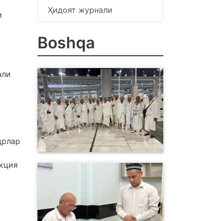
Ҳидоят журнали
и
Boshqa
али
дрлар
акция