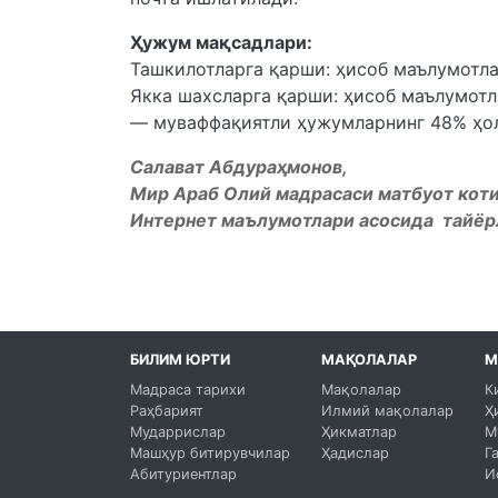
Ҳужум мақсадлари:
Ташкилотларга қарши: ҳисоб маълумотлар
Якка шахсларга қарши: ҳисоб маълумотл
— муваффақиятли ҳужумларнинг 48% ҳол
Салават Абдураҳмонов,
Мир Араб Олий мадрасаси матбуот кот
Интернет маълумотлари асосида тайё
БИЛИМ ЮРТИ
МАҚОЛАЛАР
М
Мадраса тарихи
Мақолалар
К
Раҳбарият
Илмий мақолалар
Ҳ
Мударрислар
Ҳикматлар
М
Машҳур битирувчилар
Ҳадислар
Г
Абитуриентлар
И