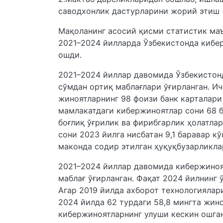
саводхонлик дастурларини жорий этиш (
Мақоланинг асосий қисми статистик маъ
2021–2024 йилларда Ўзбекистонда кибер
ошди.
2021–2024 йиллар давомида Ўзбекистон
сўмдан ортиқ маблағлари ўғирланган. И
жиноятларнинг 98 фоизи банк карталари 
мамлакатдаги кибержиноятлар сони 68 ба
боғлиқ ўғрилик ва фирибгарлик ҳолатла
сони 2023 йилга нисбатан 9,1 баравар 
маконда содир этилган ҳуқуқбузарликла
2021–2024 йиллар давомида кибержиноя
маблағ ўғирланган. Фақат 2024 йилнинг
Агар 2019 йилда ахборот технологиялари
2024 йилда 62 турдаги 58,8 мингта жин
кибержиноятларнинг улуши кескин ошган