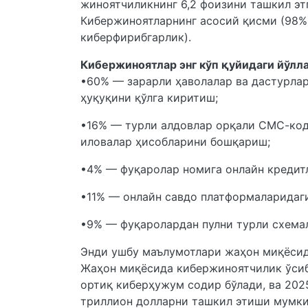
жиноятчиликнинг 6,2 фоизини ташкил этг
Кибержиноятларнинг асосий қисми (98%)
киберфирибгарлик).
Кибержиноятлар энг кўп қуйидаги йўлла
•60% — зарарли ҳаволалар ва дастурла
ҳуқуқини қўлга киритиш;
•16% — турли алдовлар орқали СМС-кодл
иловалар ҳисобларини бошқариш;
•4% — фуқаролар номига онлайн креди
•11% — онлайн савдо платформаларидаг
•9% — фуқаролардан пулни турли схема
Энди ушбу маълумотлари жаҳон миқёсид
Жаҳон миқёсида кибержиноятчилик ўсиб 
ортиқ киберҳужум содир бўлади, ва 202
триллион долларни ташкил этиши мумки