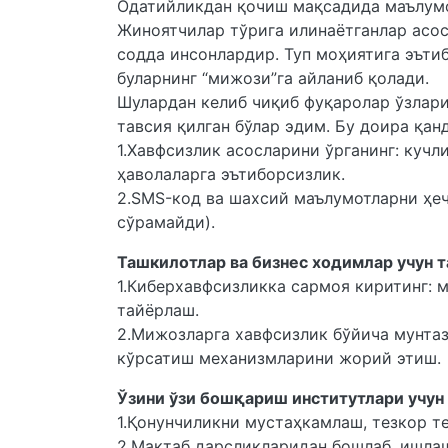
Одатийликдан қочиш мақсадида маълумо
Жиноятчилар тўрига илинаётганлар асос
содда инсонлардир. Туп моҳиятига эътиб
буларнинг “мижози”га айланиб қолади.
Шулардан келиб чиқиб фуқаролар ўзлари
тавсия қилган бўлар эдим. Бу доира қан
1.Хавфсизлик асосларини ўрганинг: кучл
ҳаволаларга эътиборсизлик.
2.SMS-код ва шахсий маълумотларни ҳеч
сўрамайди).
Ташкилотлар ва бизнес ходимлар учун 
1.Киберхавфсизликка сармоя киритинг: 
тайёрлаш.
2.Мижозларга хавфсизлик бўйича мунта
кўрсатиш механизмларини жорий этиш.
Ўзини ўзи бошқариш институтлари учун
1.Қонунчиликни мустаҳкамлаш, тезкор т
2.Мактаб дарсликларидан бошлаб, ишла