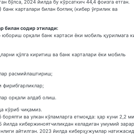
ан бўлса, 2024 йилда бу кўрсаткич 44,4 фоизга етган.
 банк карталари билан боғлиқ (кибер ўғрилик ва
р билан содир этилади:
р юбориш орқали банк картаси ёки мобиль қурилмага 
арни қўлга киритиш ва банк карталари ёки мобиль
тлар расмийлаштириш;
и фирибгарликлар;
лар орқали алдаб олиш.
а кўриб чиқамиз.
боряпти ва улкан кўламларга етмоқда: ҳар куни 2,2 м
5 йилда кибержиноятчиликдан келадиган умумий зарар
нлиги айтилган. 2023 йилда киберҳужумлар натижасид