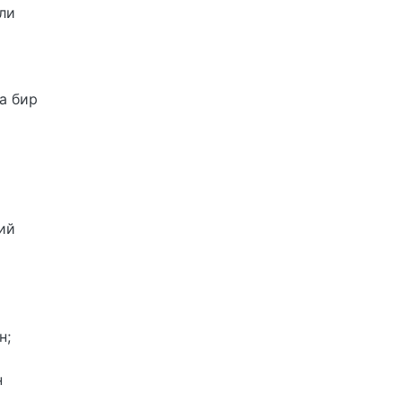
ли
а бир
ий
н;
н