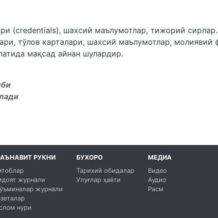
и (credentials), шахсий маълумотлар, тижорий сирлар.
ари, тўлов карталари, шахсий маълумотлар, молиявий 
атида мақсад айнан шулардир.
иби
рлади
АЪНАВИТ РУКНИ
БУХОРО
МЕДИА
итоблар
Тарихий обидалар
Видео
идоят журнали
Улуғлар ҳаёти
Аудио
ўъминалар журнали
Расм
азеталар
слом нури