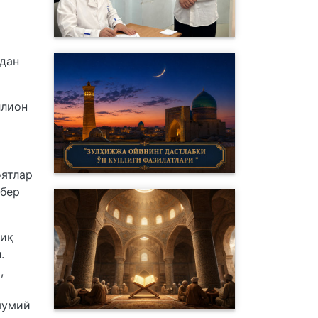
мдан
ллион
оятлар
ибер
тиқ
.
,
мумий