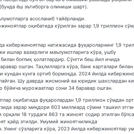
бунда ёш эътиборга олиниши шарт).
лумотларга асосланиб тайёрланди.
жиноятлар оқибатида кўрилган зарар 1,9 триллион сў
да кибержиноятлар натижасида фуқароларнинг 1,9 три
чки ишлар вазирлиги маълумотларига кўра, ушбу
билан боғлиқ ҳолатлардир. Сўнгги беш йил ичида
равар ошган. Таҳлилларга кўра, банк карталари билан
ри кундан кунга ортиб бормоқда. 2024 йилда кибержин
кўпайган. Шу даврда жисмоний ва юридик шахслардан к
р бўйича мурожаатлар сони 34 баравар ошган.
тлар оқибатида фуқаролардан 1,9 триллион сўмдан ор
 ўзида зарар миқдори 603 миллиард сўмни ташкил этган
 орқали 18 турдаги 863 та жиноят содир этилган бўлса
оят қайд этилди. Умумий жиноятчиликда
. Унинг сўзларига кўра, 2023 йилда кибержиноятлар у