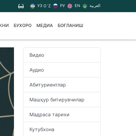
УЗ
РУ
EN
العربية
O`Z
КНИ
БУХОРО
МЕДИА
БОҒЛАНИШ
Видео
Аудио
Абитуриентлар
Машҳур битирувчилар
Мадраса тарихи
Кутубхона