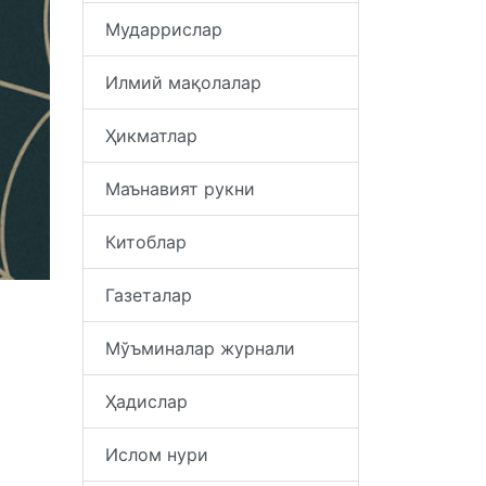
Мударрислар
Илмий мақолалар
Ҳикматлар
Маънавият рукни
Китоблар
Газеталар
Мўъминалар журнали
Ҳадислар
Ислом нури