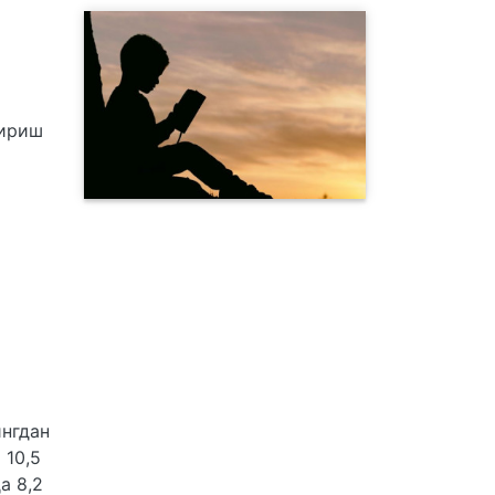
кириш
ингдан
 10,5
а 8,2