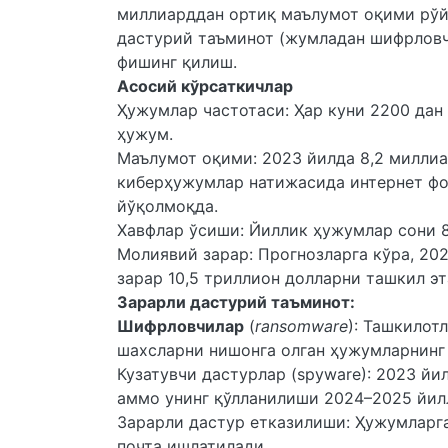
миллиарддан ортиқ маълумот оқими рўйх
дастурий таъминот (жумладан шифрловчи
фишинг қилиш.
Асосий кўрсаткичлар
Ҳужумлар частотаси: Ҳар куни 2200 дан
ҳужум.
Маълумот оқими: 2023 йилда 8,2 миллиа
киберҳужумлар натижасида интернет фо
йўқолмоқда.
Хавфлар ўсиши: Йиллик ҳужумлар сони 8
Молиявий зарар: Прогнозларга кўра, 20
зарар 10,5 триллион долларни ташкил эт
Зарарли дастурий таъминот:
Шифрловчилар
(
ransomware
): Ташкилот
шахсларни нишонга олган ҳужумларнинг
Кузатувчи дастурлар (spyware): 2023 йи
аммо унинг қўлланилиши 2024–2025 йил
Зарарли дастур етказилиши: Ҳужумларга
почта ишлатилади.