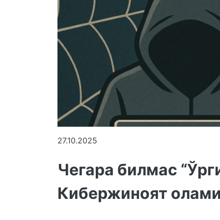
27.10.2025
Чегара билмас “Ўрги
Кибержиноят олам