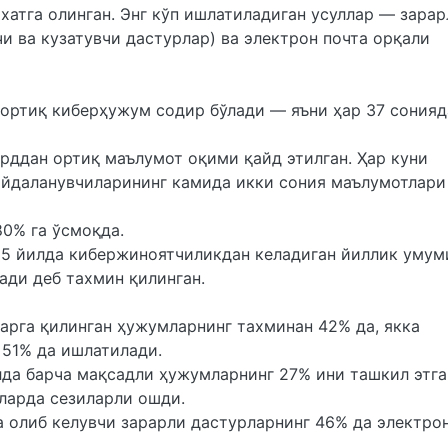
атга олинган. Энг кўп ишлатиладиган усуллар — зарар
 ва кузатувчи дастурлар) ва электрон почта орқали
 ортиқ киберҳужум содир бўлади — яъни ҳар 37 сонияд
рддан ортиқ маълумот оқими қайд этилган. Ҳар куни
йдаланувчиларининг камида икки сония маълумотлари
0% га ўсмоқда.
25 йилда кибержиноятчиликдан келадиган йиллик умум
ади деб тахмин қилинган.
ларга қилинган ҳужумларнинг тахминан 42% да, якка
 51% да ишлатилади.
лда барча мақсадли ҳужумларнинг 27% ини ташкил этга
ларда сезиларли ошди.
 олиб келувчи зарарли дастурларнинг 46% да электро