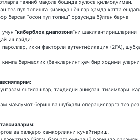
тларга таяниб мақола бошида хулоса қилмоқчиман.
ан тез пул топишга қизиққан ёшлар ҳамда катта ёшдаг
ор берсак “осон пул топиш” орзусида бўлган барча
 учун “
киберблок диапозони
”ни шакллантиришларини
дай ишлайди:
и пароллар, икки факторли аутентификация (2FA), шубҳ
 кимга бермаслик (банкларнинг ҳеч бир ходими уларни
тавсияларим:
мунтазам янгилашлар, таҳдидни аниқлаш тизимлари, ка
зам маълумот бериш ва шубҳали операцияларга тез ре
 тавсияларим:
ергов ва халқаро ҳамкорликни кучайтириш.
ш лаёқатида бўлган барчага оммавий равишда рақамли