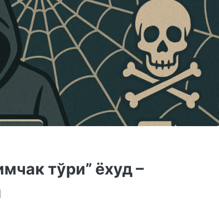
мчак тўри” ёхуд –
и