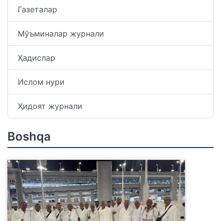
Газеталар
Мўъминалар журнали
Ҳадислар
Ислом нури
Ҳидоят журнали
Boshqa