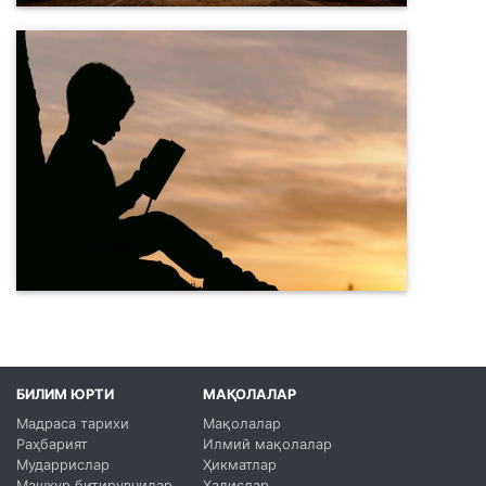
БИЛИМ ЮРТИ
МАҚОЛАЛАР
Мадраса тарихи
Мақолалар
Раҳбарият
Илмий мақолалар
Мударрислар
Ҳикматлар
Машҳур битирувчилар
Ҳадислар