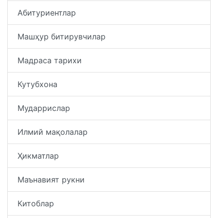
Абитуриентлар
Машҳур битирувчилар
Мадраса тарихи
Кутубхона
Мударрислар
Илмий мақолалар
Ҳикматлар
Маънавият рукни
Китоблар