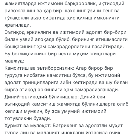
жамиятларда ижтимоий барқарорлик, иқтисодий
ривожланиш ва ҳар бир шахснинг ўзини тенг ва
тўлақонли аъзо сифатида ҳис қилиш имконияти
яратилади.
Эътиқод эркинлиги ва ижтимоий адолат бир-бири
билан узвий алоқада бўлиб, бирининг етишмаслиги
бошқасининг ҳам самарадорлигини пасайтиради.
Бу боғлиқликнинг бир нечта муҳим жиҳатлари
мавжуд:
Камситиш ва эътиборсизлик: Агар бирор бир
гуруҳга нисбатан камситиш бўлса, бу ижтимоий
адолат принципларига зиён келтиради ва шу билан
бирга этиқод эркинлиги ҳам самарасизлашади.
Диний-эътиқодий бўлинишлар: Диний ёки
эътиқодий камситиш жамиятда бўлинишларга олиб
келиши мумкин, бу эса умумий ижтимоий
тотувликни бузади.
Ҳурмат ва мулоқот: Бағрикенг ва адолатли муҳит
турли дин ва маданият иноқлари ўртасида очиқ