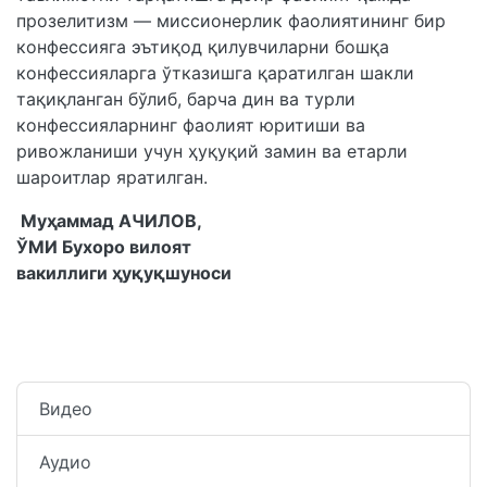
прозелитизм — миссионерлик фаолиятининг бир
конфессияга эътиқод қилувчиларни бошқа
конфессияларга ўтказишга қаратилган шакли
тақиқланган бўлиб, барча дин ва турли
конфессияларнинг фаолият юритиши ва
ривожланиши учун ҳуқуқий замин ва етарли
шароитлар яратилган.
Муҳаммад АЧИЛОВ,
ЎМИ Бухоро вилоят
вакиллиги ҳуқуқшуноси
Видео
Аудио