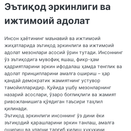
Эътиқод эркинлиги ва
ижтимоий адолат
Инсон ҳаётининг маънавий ва ижтимоий
жиҳатларида эътиқод эркинлиги ва ижтимоий
адолат мезонлари асосий ўрин тутади. Инсоннинг
ўз эътиқодига мувофиқ яшаш, фикр-ҳам
қадриятларини эркин ифодалаш ҳамда тенглик ва
адолат принципларини амалга ошириш – ҳар
қандай демократик жамиятнинг устувор
тамойилларидир. Қуйида ушбу мезонларнинг
назарий асослари, ўзаро боғлиқлиги ва жамият
ривожланишига қўядиган таъсири таҳлил
қилинади.
Эътиқод эркинлиги инсоннинг ўз дини ёки
эътиқодий қарашларини эркин танлаш, амалга
ошириш ва уларни тарғиб қилиш ҳуқуқини