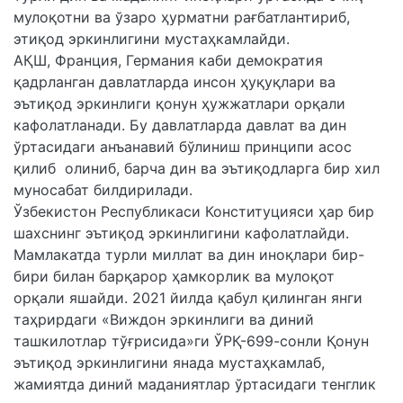
мулоқотни ва ўзаро ҳурматни рағбатлантириб,
этиқод эркинлигини мустаҳкамлайди.
АҚШ, Франция, Германия каби демократия
қадрланган давлатларда инсон ҳуқуқлари ва
эътиқод эркинлиги қонун ҳужжатлари орқали
кафолатланади. Бу давлатларда давлат ва дин
ўртасидаги анъанавий бўлиниш принципи асос
қилиб олиниб, барча дин ва эътиқодларга бир хил
муносабат билдирилади.
Ўзбекистон Республикаси Конституцияси ҳар бир
шахснинг эътиқод эркинлигини кафолатлайди.
Мамлакатда турли миллат ва дин иноқлари бир-
бири билан барқарор ҳамкорлик ва мулоқот
орқали яшайди. 2021 йилда қабул қилинган янги
таҳрирдаги «Виждон эркинлиги ва диний
ташкилотлар тўғрисида»ги ЎРҚ-699-сонли Қонун
эътиқод эркинлигини янада мустаҳкамлаб,
жамиятда диний маданиятлар ўртасидаги тенглик