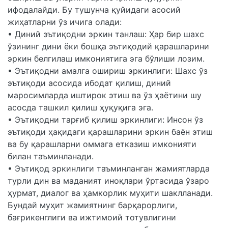
ифодалайди. Бу тушунча қуйидаги асосий
жиҳатларни ўз ичига олади:
• Диний эътиқодни эркин танлаш: Ҳар бир шахс
ўзининг дини ёки бошқа эътиқодий қарашларини
эркин белгилаш имкониятига эга бўлиши лозим.
• Эътиқодни амалга ошириш эркинлиги: Шахс ўз
эътиқоди асосида ибодат қилиш, диний
маросимларда иштирок этиш ва ўз ҳаётини шу
асосда ташкил қилиш ҳуқуқига эга.
• Эътиқодни тарғиб қилиш эркинлиги: Инсон ўз
эътиқоди ҳақидаги қарашларини эркин баён этиш
ва бу қарашларни оммага етказиш имконияти
билан таъминланади.
• Эътиқод эркинлиги таъминланган жамиятларда
турли дин ва маданият иноқлари ўртасида ўзаро
ҳурмат, диалог ва ҳамкорлик муҳити шаклланади.
Бундай муҳит жамиятнинг барқарорлиги,
бағрикенглиги ва ижтимоий тотувлигини