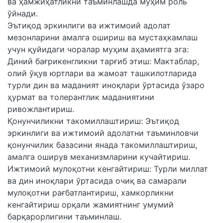
ва ҳамжиҳатликни таъминлашда муҳим роль
ўйнади.
Эътиқод эркинлиги ва ижтимоий адолат
мезонларини амалга ошириш ва мустаҳкамлаш
учун қуйидаги чоралар муҳим аҳамиятга эга:
Диний бағрикенгликни тарғиб этиш: Мактаблар,
олий ўқув юртлари ва жамоат ташкилотларида
турли дин ва маданият иноқлари ўртасида ўзаро
ҳурмат ва толерантлик маданиятини
ривожлантириш.
Қонунчиликни такомиллаштириш: Эътиқод
эркинлиги ва ижтимоий адолатни таъминловчи
қонунчилик базасини янада такомиллаштириш,
амалга оширув механизмларини кучайтириш.
Ижтимоий мулоқотни кенгайтириш: Турли миллат
ва дин иноқлари ўртасида очиқ ва самарали
мулоқотни рағбатлантириш, хамкорликни
кенгайтириш орқали жамиятнинг умумий
барқарорлигини таъминлаш.