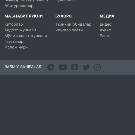
Абитуриентлар
МАЪНАВИТ РУКНИ
БУХОРО
МЕДИА
Китоблар
Тарихий обидалар
Видео
Ҳидоят журнали
Улуғлар ҳаёти
Аудио
Мўъминалар журнали
Расм
Газеталар
Ислом нури
RASMIY SAHIFALAR