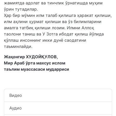
жамиятда адолат ва тинчлик ўрнатишда муҳим
ўрин тутадилар.
Ҳар бир мўмин илм талаб қилишга ҳаракат қилиши,
илм аҳлини ҳурмат қилиши ва ўз билимларини
амалга татбиқ қилиши лозим. Илмни Аллоҳ
таолони таниш ва У Зотга ибодат қилиш йўлида
қўллаш инсоннинг икки дунё саодатини
таъминлайди.
Жаҳонгир ХУДОЙҚУЛОВ,
Мир Араб ўрта махсус ислом
таълим муассасаси мударриси
Видео
Аудио