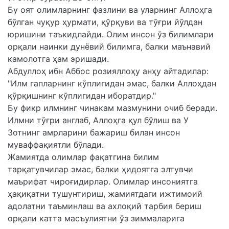
Бу оят олимларнинг фазлини ва уларнинг Аллоҳга
бўлган чуқур ҳурмати, қўрқуви ва тўғри йўлдан
юришини таъкидлайди. Олим инсон ўз билимлари
орқали наинки дунёвий билимга, балки маънавий
камолотга ҳам эришади.
Абдуллоҳ ибн Аббос розияллоҳу анҳу айтадилар:
"Илм гапларнинг кўплигидан эмас, балки Аллоҳдан
қўрқишнинг кўплигидан иборатдир."
Бу фикр илмнинг чинакам мазмунини очиб беради.
Илмни тўғри англаб, Аллоҳга қул бўлиш ва У
Зотнинг амрларини бажариш билан инсон
муваффақиятли бўлади.
Жамиятда олимлар фақатгина билим
тарқатувчилар эмас, балки ҳидоятга элтувчи
маърифат чироғидирлар. Олимлар инсониятга
ҳақиқатни тушунтириш, жамиятдаги ижтимоий
адолатни таъминлаш ва ахлоқий тарбия бериш
орқали катта масъулиятни ўз зиммаларига