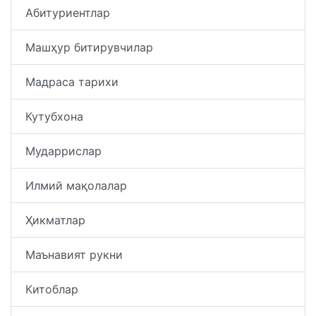
Абитуриентлар
Машҳур битирувчилар
Мадраса тарихи
Кутубхона
Мударрислар
Илмий мақолалар
Ҳикматлар
Маънавият рукни
Китоблар