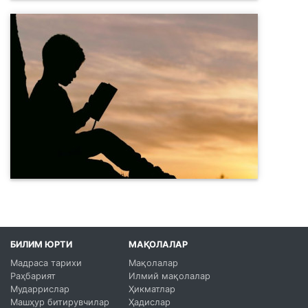
БИЛИМ ЮРТИ
МАҚОЛАЛАР
Мадраса тарихи
Мақолалар
Раҳбарият
Илмий мақолалар
Мударрислар
Ҳикматлар
Машҳур битирувчилар
Ҳадислар