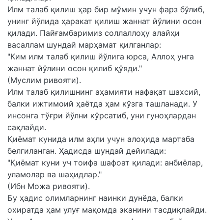
Илм талаб қилиш ҳар бир мўмин учун фарз бўлиб,
унинг йўлида ҳаракат қилиш жаннат йўлини осон
қилади. Пайғамбаримиз соллаллоҳу алайҳи
васаллам шундай марҳамат қилганлар:
"Ким илм талаб қилиш йўлига юрса, Аллоҳ унга
жаннат йўлини осон қилиб қўяди."
(Муслим ривояти).
Илм талаб қилишнинг аҳамияти нафақат шахсий,
балки ижтимоий ҳаётда ҳам кўзга ташланади. У
инсонга тўғри йўлни кўрсатиб, уни гуноҳлардан
сақлайди.
Қиёмат кунида илм аҳли учун алоҳида мартаба
белгиланган. Ҳадисда шундай дейилади:
"Қиёмат куни уч тоифа шафоат қилади: анбиёлар,
уламолар ва шаҳидлар."
(Ибн Можа ривояти).
Бу ҳадис олимларнинг наинки дунёда, балки
охиратда ҳам улуғ мақомда эканини тасдиқлайди.