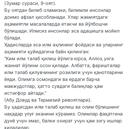
(Зумар сураси, 9-оят).
Бу оятдан билиб оламизки, билимли инсонлар
доимо афзал ҳисобланади. Улар жамиятдаги
аҳамиятли масалаларда етакчи ва йўлбошчи
бўлишади. Илмсиз инсонлар эса адашишга мойил
бўлади.
Ҳадисларда эса илм аҳлининг фойдаси ва уларнинг
аҳамияти қуйидагича баён қилинган:
"Ким илм талаб қилиш йўлига юрса, Аллоҳ унга
жаннат йўлини осон қилади. Албатта, фаришталар
илм талаб қилувчининг розилиги учун қанотларини
ёяди. Олимга осмондаги ва ердаги барча
мавжудотлар, ҳатто сувдаги балиқлар ҳам
истиғфор айтади."
(Абу Довуд ва Термизий ривоятлари).
Бу ҳадисдан илм талаб қилиш ва олим бўлишнинг
нақадар улуғ эканини кўрамиз. Олимлар фақатгина
дунё учун эмас, балки охират учун ҳам эзгу ишлар
қиладилар.