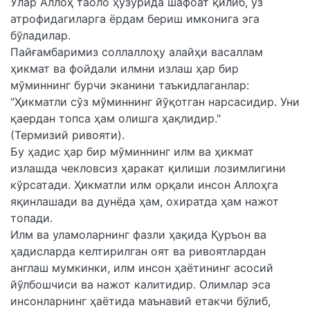
Улар Аллоҳ таоло ҳузурида шафоат қилиб, ўз
атрофидагиларга ёрдам бериш имконига эга
бўладилар.
Пайғамбаримиз соллаллоҳу алайҳи васаллам
ҳикмат ва фойдали илмни излаш ҳар бир
мўминнинг бурчи эканини таъкидлаганлар:
"Ҳикматли сўз мўминнинг йўқотган нарсасидир. Уни
қаердан топса ҳам олишга ҳақлидир."
(Термизий ривояти).
Бу ҳадис ҳар бир мўминнинг илм ва ҳикмат
излашда чекловсиз ҳаракат қилиши лозимлигини
кўрсатади. Ҳикматли илм орқали инсон Аллоҳга
яқинлашади ва дунёда ҳам, охиратда ҳам нажот
топади.
Илм ва уламоларнинг фазли ҳақида Қуръон ва
ҳадисларда келтирилган оят ва ривоятлардан
англаш мумкинки, илм инсон ҳаётининг асосий
йўлбошчиси ва нажот калитидир. Олимлар эса
инсонларнинг ҳаётида маънавий етакчи бўлиб,