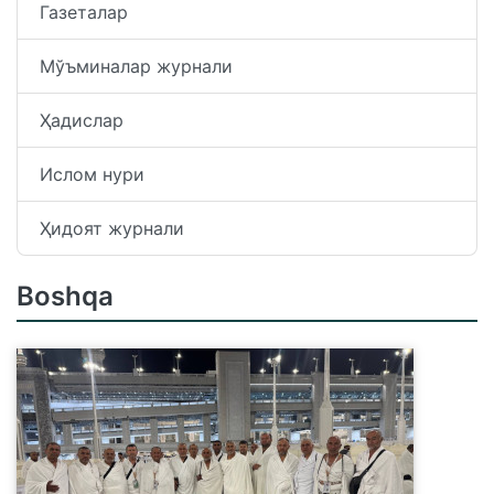
Газеталар
Мўъминалар журнали
Ҳадислар
Ислом нури
Ҳидоят журнали
Boshqa