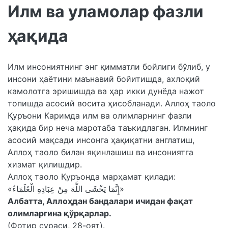
Илм ва уламолар фазли
ҳақида
Илм инсониятнинг энг қимматли бойлиги бўлиб, у
инсони ҳаётини маънавий бойитишда, ахлоқий
камолотга эришишда ва ҳар икки дунёда нажот
топишда асосий восита ҳисобланади. Аллоҳ таоло
Қуръони Каримда илм ва олимларнинг фазли
ҳақида бир неча маротаба таъкидлаган. Илмнинг
асосий мақсади инсонга ҳақиқатни англатиш,
Аллоҳ таоло билан яқинлашиш ва инсониятга
хизмат қилишдир.
Аллоҳ таоло Қуръонда марҳамат қилади:
«إِنَّمَا يَخْشَى اللَّهَ مِنْ عِبَادِهِ الْعُلَمَاءُ»
Албатта, Аллоҳдан бандалари ичидан фақат
олимларгина қўрқарлар.
(Фотир сураси, 28-оят).