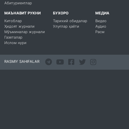
Абитуриентлар
МАЪНАВИТ РУКНИ
БУХОРО
МЕДИА
Китоблар
Тарихий обидалар
Видео
Ҳидоят журнали
Улуғлар ҳаёти
Аудио
Мўъминалар журнали
Расм
Газеталар
Ислом нури
RASMIY SAHIFALAR