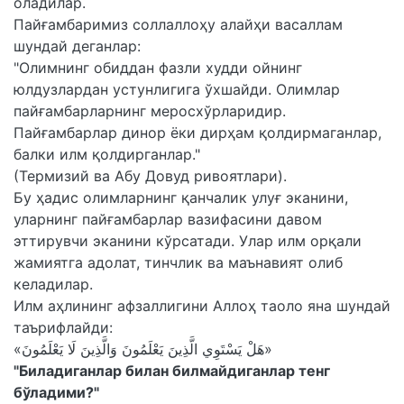
оладилар.
Пайғамбаримиз соллаллоҳу алайҳи васаллам
шундай деганлар:
"Олимнинг обиддан фазли худди ойнинг
юлдузлардан устунлигига ўхшайди. Олимлар
пайғамбарларнинг меросхўрларидир.
Пайғамбарлар динор ёки дирҳам қолдирмаганлар,
балки илм қолдирганлар."
(Термизий ва Абу Довуд ривоятлари).
Бу ҳадис олимларнинг қанчалик улуғ эканини,
уларнинг пайғамбарлар вазифасини давом
эттирувчи эканини кўрсатади. Улар илм орқали
жамиятга адолат, тинчлик ва маънавият олиб
келадилар.
Илм аҳлининг афзаллигини Аллоҳ таоло яна шундай
таърифлайди:
«هَلْ يَسْتَوِي الَّذِينَ يَعْلَمُونَ وَالَّذِينَ لَا يَعْلَمُونَ»
"Биладиганлар билан билмайдиганлар тенг
бўладими?"