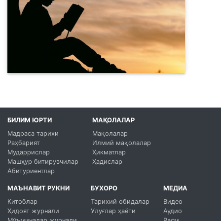
БИЛИМ ЮРТИ
МАҚОЛАЛАР
Мадраса тарихи
Мақолалар
Раҳбарият
Илмий мақолалар
Мударрислар
Ҳикматлар
Машҳур битирувчилар
Ҳадислар
Абитуриентлар
МАЪНАВИТ РУКНИ
БУХОРО
МЕДИА
Китоблар
Тарихий обидалар
Видео
Ҳидоят журнали
Улуғлар ҳаёти
Аудио
Мўъминалар журнали
Расм