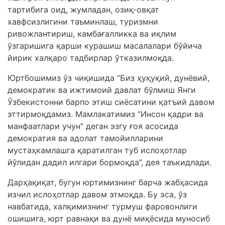
тартибига оид, жумладан, озиқ-овқат
хавфсизлигини таъминлаш, туризмни
ривожлантириш, камбағалликка ва иқлим
ўзгаришига қарши курашиш масалалари бўйича
йирик халқаро тадбирлар ўтказилмоқда.
Юртбошимиз ўз чиқишида “Биз ҳуқуқий, дунёвий,
демократик ва ижтимоий давлат бўлмиш Янги
Ўзбекистонни барпо этиш сиёсатини қатъий давом
эттирмоқдамиз. Мамлакатимиз “Инсон қадри ва
манфаатлари учун” деган эзгу ғоя асосида
демократия ва адолат тамойилларини
мустаҳкамлашга қаратилган туб ислоҳотлар
йўлидан дадил илгари бормоқда”, дея таъкидлади.
Дарҳақиқат, бугун юртимизнинг барча жабҳасида
изчил ислоҳотлар давом этмоқда. Бу эса, ўз
навбатида, халқимизнинг турмуш фаровонлиги
ошишига, юрт равнақи ва дунё миқёсида муносиб