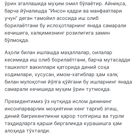
ўрин эгаллашида муҳим омил бўлаётир. Айниқса,
барча йўналишда “Инсон қадри ва манфаатлари
учун” деган тамойил асосида иш олиб
борилаётгани бу ислоҳотларнинг янада самарали
кечишига, халқимизнинг розилигига замин
бўлмоқда.
Аҳоли билан ишлашда маҳаллалар, оилалар
кесимида иш олиб борилаётгани, барча мутасадди
ташкилот вакиллари қаторида диний соҳа
ходимлари, хусусан, имом-хатиблар ҳам халқ
билан мулоқотни йўлга қўйгани бу ишларнинг янада
самарали кечишида муҳим ўрин тутмоқда.
Президентимиз ўз нутқида ислом динининг
инсонпарварлик моҳиятини кенг тарғиб этиш,
диний бағрикенгликни қарор топтириш ва турли
таҳдидларга қарши биргаликда курашишга ҳам
алоҳида тўхталди.