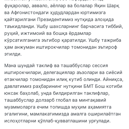
фуқаролар, аввало, аёллар ва болалар Яқин Шарқ
ва Афғонистондаги ҳудудлардан юртимизга
қайтарилгани Президентимиз нутқида алоҳида
таъкидланди. Ушбу шахсларнинг барчасига тиббий,
руҳий, ижтимоий ва бошқа ёрдамлар
кўрсатилганига эътибор қаратилди. Ушбу тажриба
ҳам анжуман иштирокчилар томонидан эътироф
этилди.
Мана шундай таклиф ва ташаббуслар сессия
иштирокчилари, делегациялар аъзолари ва сиёсий
етакчилар томонидан илиқ кутиб олинди. Айниқса,
давлатимиз раҳбарининг нутқини БМТ Бош котиби
юксак баҳолаб, унда билдирилган таклифлар,
ташаббуслар долзарб глобал ва минтақавий
муаммоларга ечим топишда муҳим аҳамиятга
эгалигини, мамлакатимизда амалга оширилаётган
ислоҳотларни қўллаб-қувватлашини урғулади.