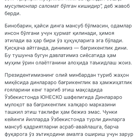
мусулмонлар саломат бўлган кишидир”,
деб жавоб
берди.
Бинобарин, қайси динга мансуб бўлмасин, одамлар
инсон бўлгани учун ҳурмат қилинади, ҳимоя
этилади ва ҳар бири ўз ҳуқуқларига эга бўлади.
Қисқача айтганда, динимиз — бағрикенглик дини.
Бу тушунча бугун давлатимиз сиёсатида ҳам
муҳим ўрин олаётганини алоҳида таъкидлаш жоиз.
Президентимизнинг олий минбардан туриб жаҳон
миқёсида динлараро бағрикенглик ва ҳамжиҳатлик
ғояларини кенг тарғиб этиш мақсадида
Ўзбекистонда ЮНЕСКО шафелигида Динлараро
мулоқот ва бағрикенглик халқаро марказини
ташкил этиш таклифи ҳам бежиз эмас. Чунки
кейинги йилларда Ўзбекистонда турли динларга
мансуб қадриятларни асраб-авайлашга, барча
фуқарога ўз эътиқодини амалга ошириш учун зарур