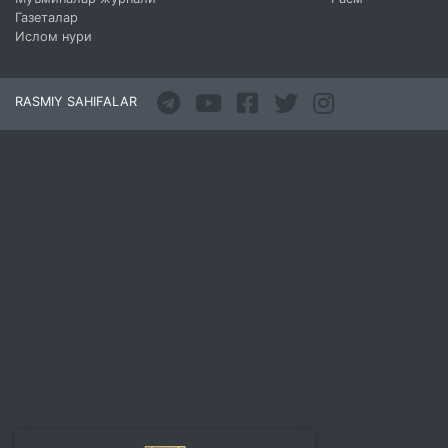
Газеталар
Ислом нури
RASMIY SAHIFALAR