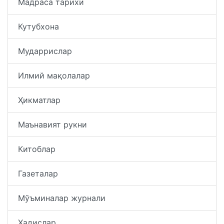
Мадраса тарихи
Кутубхона
Мударрислар
Илмий мақолалар
Ҳикматлар
Маънавият рукни
Китоблар
Газеталар
Мўъминалар журнали
Ҳадислар