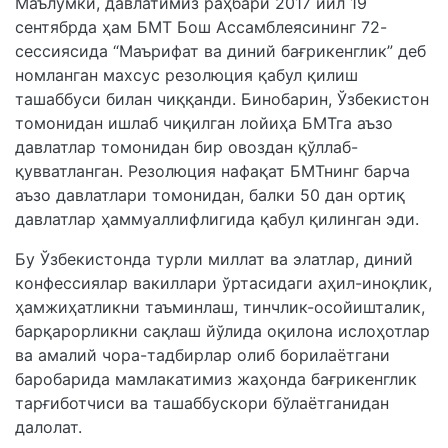
Маълумки, давлатимиз раҳбари 2017 йил 19
сентябрда ҳам БМТ Бош Ассамблеясининг 72-
сессиясида “Маърифат ва диний бағрикенглик” деб
номланган махсус резолюция қабул қилиш
ташаббуси билан чиққанди. Бинобарин, Ўзбекистон
томонидан ишлаб чиқилган лойиҳа БМТга аъзо
давлатлар томонидан бир овоздан қўллаб-
қувватланган. Резолюция нафақат БМТнинг барча
аъзо давлатлари томонидан, балки 50 дан ортиқ
давлатлар ҳаммуаллифлигида қабул қилинган эди.
Бу Ўзбекистонда турли миллат ва элатлар, диний
конфессиялар вакиллари ўртасидаги аҳил-иноқлик,
ҳамжиҳатликни таъминлаш, тинчлик-осойишталик,
барқарорликни сақлаш йўлида оқилона ислоҳотлар
ва амалий чора-тадбирлар олиб борилаётгани
баробарида мамлакатимиз жаҳонда бағрикенглик
тарғиботчиси ва ташаббускори бўлаётганидан
далолат.