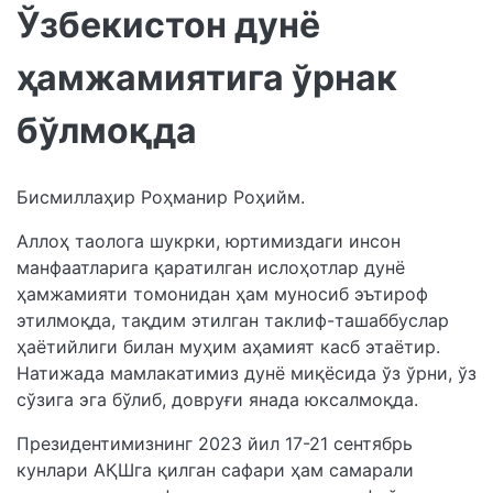
Ўзбекистон дунё
ҳамжамиятига ўрнак
бўлмоқда
Бисмиллаҳир Роҳманир Роҳийм.
Аллоҳ таолога шукрки, юртимиздаги инсон
манфаатларига қаратилган ислоҳотлар дунё
ҳамжамияти томонидан ҳам муносиб эътироф
этилмоқда, тақдим этилган таклиф-ташаббуслар
ҳаётийлиги билан муҳим аҳамият касб этаётир.
Натижада мамлакатимиз дунё миқёсида ўз ўрни, ўз
сўзига эга бўлиб, довруғи янада юксалмоқда.
Президентимизнинг 2023 йил 17-21 сентябрь
кунлари АҚШга қилган сафари ҳам самарали