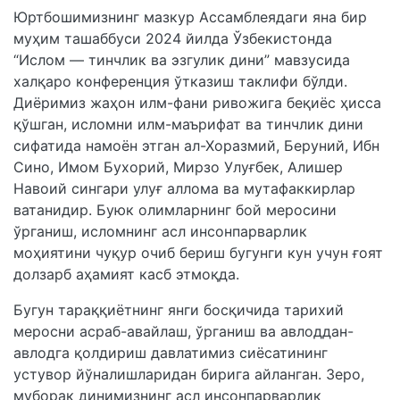
Юртбошимизнинг мазкур Ассамблеядаги яна бир
муҳим ташаббуси 2024 йилда Ўзбекистонда
“Ислом — тинчлик ва эзгулик дини” мавзусида
халқаро конференция ўтказиш таклифи бўлди.
Диёримиз жаҳон илм-фани ривожига беқиёс ҳисса
қўшган, исломни илм-маърифат ва тинчлик дини
сифатида намоён этган ал-Хоразмий, Беруний, Ибн
Сино, Имом Бухорий, Мирзо Улуғбек, Алишер
Навоий сингари улуғ аллома ва мутафаккирлар
ватанидир. Буюк олимларнинг бой меросини
ўрганиш, исломнинг асл инсонпарварлик
моҳиятини чуқур очиб бериш бугунги кун учун ғоят
долзарб аҳамият касб этмоқда.
Бугун тараққиётнинг янги босқичида тарихий
меросни асраб-авайлаш, ўрганиш ва авлоддан-
авлодга қолдириш давлатимиз сиёсатининг
устувор йўналишларидан бирига айланган. Зеро,
муборак динимизнинг асл инсонпарварлик