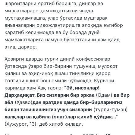
шароитларни яратиб беришга, динлар ва
миллатлараро ҳамжиҳатликни янада
мустаҳкамлашга, улар ўртасида муштарак
анъаналарни ривожлантиришга алоҳида эътибор
қаратиб келинмоқда ва бу борада дунё
мамлакатларига намуна бўлаётганини ҳам қайд
этиш даркор.
Ҳозирги даврда турли диний конфессиялар
ўртасида ўзаро бир-бирини тушуниш, мулоқот
қилиш ва аҳил-иноқ яшаш тинчликни қарор
топтиришнинг бош омили бўлмоқда. Қуръони
каримда ҳам Ҳақ таоло:
“Эй, инсонлар!
Дарҳақиқат, Биз сизларни бир эркак
(Одам)
ва бир
аёл
(Ҳавво)
дан яратдик ҳамда бир-бирларингиз
билан танишишингиз учун сизларни
(турли-туман)
халқлар ва қабила (элат)лар қилиб қўйдик...”
(Ҳужурот, 13), деб хитоб қилади.