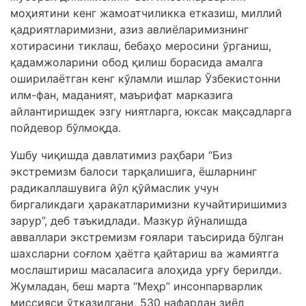
моҳиятини кенг жамоатчиликка етказиш, миллий
қадриятларимизни, азиз авлиёларимизнинг
хотирасини тиклаш, бебаҳо меросини ўрганиш,
қадамжоларини обод қилиш борасида амалга
оширилаётган кенг кўламли ишлар Ўзбекистонни
илм-фан, маданият, маърифат марказига
айлантиришдек эзгу ниятларга, юксак мақсадларга
пойдевор бўлмоқда.
Ушбу чиқишда давлатимиз раҳбари “Биз
экстремизм балоси тарқалишига, ёшларнинг
радикаллашувига йўл қўймаслик учун
биргаликдаги ҳаракатларимизни кучайтиришимиз
зарур”, деб таъкидлади. Мазкур йўналишда
авваллари экстремизм ғоялари таъсирида бўлган
шахсларни соғлом ҳаётга қайтариш ва жамиятга
мослаштириш масаласига алоҳида урғу берилди.
Жумладан, беш марта “Меҳр” инсонпарварлик
миссияси ўтказилгани, 530 нафардан зиёд