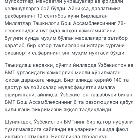
мулоқотлар, манфаатли учрашувлар ва фойдали
келишувларга бой бўлди. Айниқса, давлатимиз
раҳбарининг 19 сентябрь куни Бирлашган
Миллатлар Ташкилоти Бош Ассамблеясининг 78-
сессиясидаги нутқида жаҳон ҳамжамиятини
бугунги кунда муҳим бўлган масалаларга эътибор
қаратиб, бир қатор таклифларни илгари сургани
океанорти сафарининг энг муҳим нуқтаси бўлди.
Таъкидлаш керакки, сўнгги йилларда Ўзбекистон ва
БМТ ўртасидаги ҳамкорлик мисли кўрилмаган
юксак даражага чиқди. Биргаликда қарийб 140 та
дастур ва лойиҳалар муваффақиятли амалга
оширилгани, айниқса, Ўзбекистон ташаббуси билан
БМТ Бош Ассамблеясининг 6 та резолюцияси қабул
қилингани фикримизни яққол тасдиқлайди.
Шунингдек, Ўзбекистон БМТнинг бир қатор нуфузли
тузилмаларига сайланди ва уларнинг ишида фаол
иштирок этмоқда. Биргаликда глобал кун