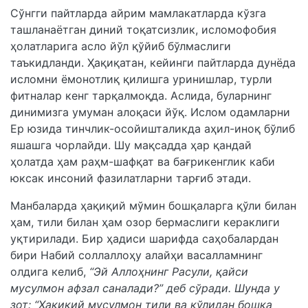
Сўнгги пайтларда айрим мамлакатларда кўзга
ташланаётган диний тоқатсизлик, исломофобия
ҳолатларига асло йўл қўйиб бўлмаслиги
таъкидланди. Ҳақиқатан, кейинги пайтларда дунёда
исломни ёмонотлиқ қилишга уринишлар, турли
фитналар кенг тарқалмоқда. Аслида, буларнинг
динимизга умуман алоқаси йўқ. Ислом одамларни
Ер юзида тинчлик-осойишталикда аҳил-иноқ бўлиб
яшашга чорлайди. Шу мақсадда ҳар қандай
ҳолатда ҳам раҳм-шафқат ва бағрикенглик каби
юксак инсоний фазилатларни тарғиб этади.
Манбаларда ҳақиқий мўмин бошқаларга қўли билан
ҳам, тили билан ҳам озор бермаслиги кераклиги
уқтирилади. Бир ҳадиси шарифда саҳобалардан
бири Набий соллаллоҳу алайҳи васалламнинг
олдига келиб,
“Эй Аллоҳнинг Расули, қайси
мусулмон афзал саналади?” деб сўради. Шунда у
зот: “Ҳақиқий мусулмон тили ва қўлидан бошқа