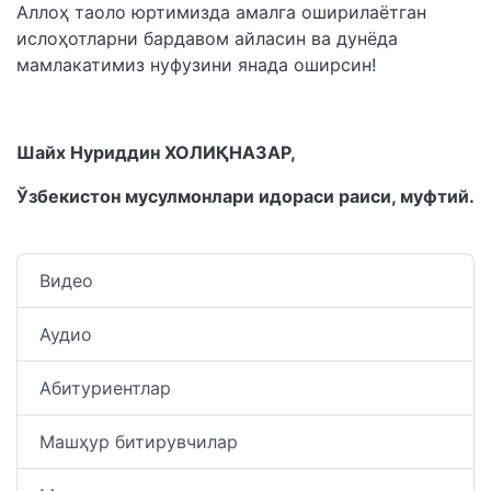
Аллоҳ таоло юртимизда амалга оширилаётган
ислоҳотларни бардавом айласин ва дунёда
мамлакатимиз нуфузини янада оширсин!
Шайх Нуриддин ХОЛИҚНАЗАР,
Ўзбекистон мусулмонлари идораси раиси, муфтий.
Видео
Аудио
Абитуриентлар
Машҳур битирувчилар