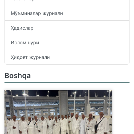
Мўъминалар журнали
Ҳадислар
Ислом нури
Ҳидоят журнали
Boshqa