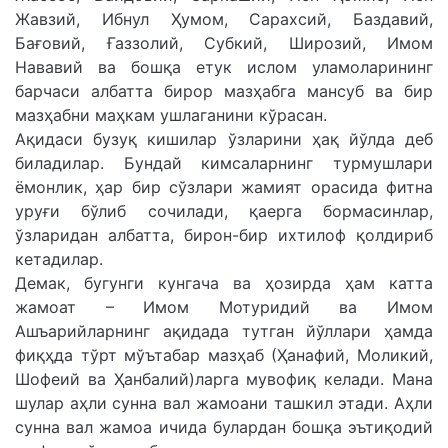
Жавзий, Ибнул Ҳумом, Сарахсий, Баздавий,
Бағовий, Ғаззолий, Субкий, Широзий, Имом
Нававий ва бошқа етук ислом уламоларининг
барчаси албатта бирор мазҳабга мансуб ва бир
мазҳабни маҳкам ушлаганини кўрасан.
Ақидаси бузуқ кишилар ўзларини ҳақ йўлда деб
биладилар. Бундай кимсаларнинг турмушлари
ёмонлик, ҳар бир сўзлари жамият орасида фитна
уруғи бўлиб сочилади, қаерга бормасинлар,
ўзларидан албатта, бирон-бир ихтилоф қолдириб
кетадилар.
Демак, бугунги кунгача ва ҳозирда ҳам катта
жамоат – Имом Мотуридий ва Имом
Ашъарийларнинг ақидада тутган йўллари ҳамда
фиқҳда тўрт мўътабар мазҳаб (Ҳанафий, Моликий,
Шофеий ва Ҳанбалий)ларга мувофиқ келади. Мана
шулар аҳли сунна вал жамоани ташкил этади. Аҳли
сунна вал жамоа ичида булардан бошқа эътиқодий