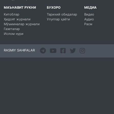
МАЪНАВИТ РУКНИ
БУХОРО
МЕДИА
Китоблар
Тарихий обидалар
Видео
Ҳидоят журнали
Улуғлар ҳаёти
Аудио
Мўъминалар журнали
Расм
Газеталар
Ислом нури
RASMIY SAHIFALAR