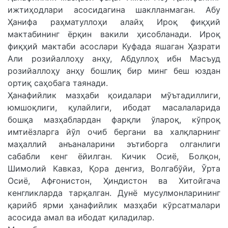
ижтиҳодлари асосидагина шаклланмаган. Абу
Ҳанифа раҳматуллоҳи алайҳ Ироқ фиқҳий
мактабининг ёрқин вакили ҳисобланади. Ироқ
фиқҳий мактаби асослари Куфада яшаган Ҳазрати
Али розийаллоҳу анҳу, Абдуллоҳ ибн Масъуд
розийаллоҳу анҳу бошлиқ бир минг беш юздан
ортиқ саҳобага таянади.
Ҳанафийлик мазҳаби қоидалари мўътадиллиги,
юмшоқлиги, қулайлиги, ибодат масалаларида
бошқа мазҳаблардан фарқли ўлароқ, кўпроқ
имтиёзларга йўл очиб бергани ва халқларнинг
маҳаллий анъаналарини эътиборга олганлиги
сабабли кенг ёйилган. Кичик Осиё, Болқон,
Шимолий Кавказ, Қора денгиз, Волгабўйи, Ўрта
Осиё, Афғонистон, Ҳиндистон ва Хитойгача
кенгликларда тарқалган. Дунё мусулмонларининг
қарийб ярми ҳанафийлик мазҳаби кўрсатмалари
асосида амал ва ибодат қиладилар.