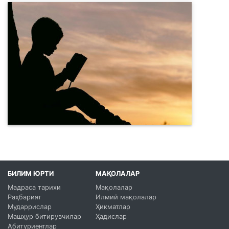
БИЛИМ ЮРТИ
МАҚОЛАЛАР
Мадраса тарихи
Мақолалар
Раҳбарият
Илмий мақолалар
Мударрислар
Ҳикматлар
Машҳур битирувчилар
Ҳадислар
Абитуриентлар