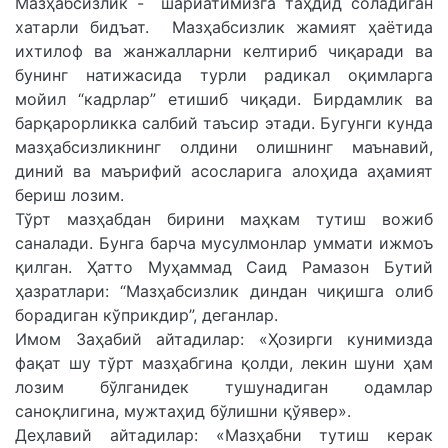
Мазҳабсизлик - шариатимизга таҳдид соладиган
хатарли бидъат. Мазҳабсизлик жамият ҳаётида
ихтилоф ва жанжалларни келтириб чиқаради ва
бунинг натижасида турли радикал оқимларга
мойил “кадрлар” етишиб чиқади. Бирдамлик ва
барқарорликка салбий таъсир этади. Бугунги кунда
мазҳабсизликнинг олдини олишнинг маънавий,
диний ва маърифий асосларига алоҳида аҳамият
бериш лозим.
Тўрт мазҳабдан бирини маҳкам тутиш вожиб
саналади. Бунга барча мусулмонлар уммати ижмоъ
қилган. Ҳатто Муҳаммад Саид Рамазон Бутий
ҳазратлари: “Мазҳабсизлик диндан чиқишга олиб
борадиган кўприкдир”, деганлар.
Имом Заҳабий айтадилар: «Ҳозирги кунимизда
фақат шу тўрт мазҳабгина қолди, лекин шуни ҳам
лозим бўлганидек тушунадиган одамлар
саноқлигина, мужтаҳид бўлишни қўявер».
Деҳлавий айтадилар: «Мазҳабни тутиш керак