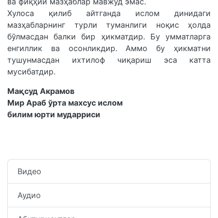
ва фиқҳий мазҳаблар мавжуд эмас.
Хулоса қилиб айтганда ислом динидаги
мазҳабларнинг турли туманлиги ноқис ҳолда
бўлмасдан балки бир ҳикматдир. Бу умматларга
енгиллик ва осонликдир. Аммо бу ҳикматни
тушунмасдан ихтилоф чиқариш эса катта
мусибатдир.
Мақсуд Акрамов
Мир Араб ўрта махсус ислом
билим юрти мударриси
Видео
Аудио