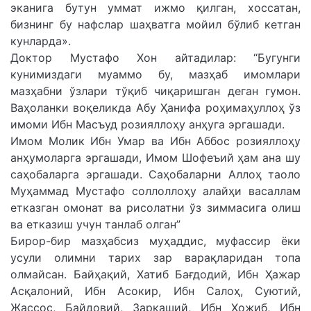
эканига бутун уммат ижмо қилган, хоссатан,
бизнинг бу нафслар шаҳватга мойил бўлиб кетган
кунларда».
Доктор Мустафо Хон айтадилар: “Бугунги
кунимиздаги муаммо бу, мазҳаб имомлари
мазҳабни ўзлари тўқиб чиқаришган деган гумон.
Ваҳоланки воқеликда Абу Ҳанифа роҳимаҳуллоҳ ўз
имоми Ибн Масъуд розияллоҳу анҳуга эргашади.
Имом Молик Ибн Умар ва Ибн Аббос розияллоҳу
анҳумоларга эргашади, Имом Шофеъий ҳам ана шу
саҳобаларга эргашади. Саҳобаларни Аллоҳ таоло
Муҳаммад Мустафо соллоллоҳу алайҳи васаллам
етказган омонат ва рисолатни ўз зиммасига олиш
ва етказиш учун танлаб олган”
Бирор-бир мазҳабсиз муҳаддис, муфассир ёки
усули олимни тарих зар варақларидан топа
олмайсан. Байҳақий, Хатиб Бағдодий, Ибн Ҳажар
Асқалоний, Ибн Асокир, Ибн Салоҳ, Суютий,
Жассос, Байдовий, Заркаший, Ибн Ҳожиб, Ибн