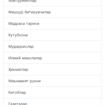
Абитуриентлар
Машҳур битирувчилар
Мадраса тарихи
Кутубхона
Мударрислар
Илмий мақолалар
Ҳикматлар
Маънавият рукни
Китоблар
Газеталар