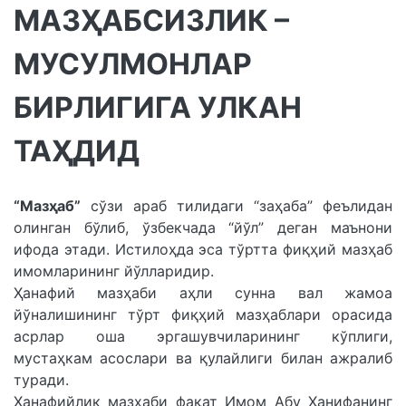
МАЗҲАБСИЗЛИК –
МУСУЛМОНЛАР
БИРЛИГИГА УЛКАН
ТАҲДИД
“Мазҳаб”
сўзи араб тилидаги “заҳаба” феълидан
олинган бўлиб, ўзбекчада “йўл” деган маънони
ифода этади. Истилоҳда эса тўртта фиқҳий мазҳаб
имомларининг йўлларидир.
Ҳанафий мазҳаби аҳли сунна вал жамоа
йўналишининг тўрт фиқҳий мазҳаблари орасида
асрлар оша эргашувчиларининг кўплиги,
мустаҳкам асослари ва қулайлиги билан ажралиб
туради.
Ҳанафийлик мазҳаби фақат Имом Абу Ҳанифанинг