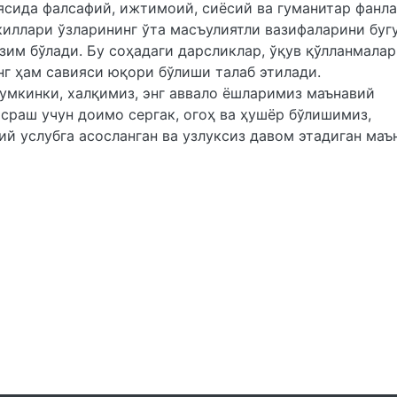
сида фалсафий, ижтимоий, сиёсий ва гуманитар фанл
киллари ўзларининг ўта масъулиятли вазифаларини буг
им бўлади. Бу соҳадаги дарсликлар, ўқув қўлланмалар
г ҳам савияси юқори бўлиши талаб этилади.
умкинки, халқимиз, энг аввало ёшларимиз маънавий
сраш учун доимо сергак, огоҳ ва ҳушёр бўлишимиз,
ий услубга асосланган ва узлуксиз давом этадиган маъ