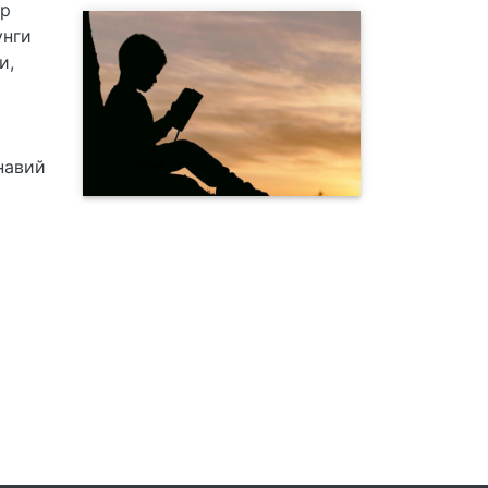
ар
унги
и,
навий