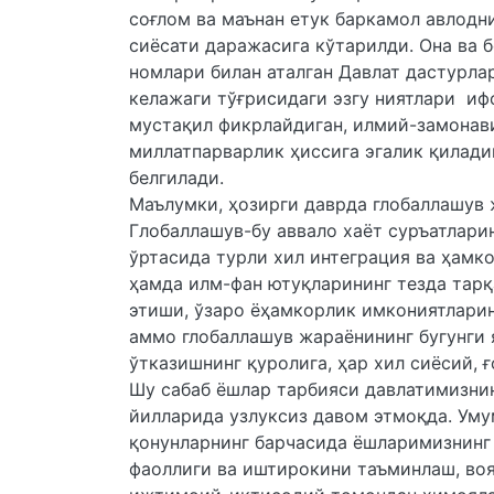
соғлом ва маънан етук баркамол авлодни
сиёсати даражасига кўтарилди. Она ва 
номлари билан аталган Давлат дастурла
келажаги тўғрисидаги эзгу ниятлари иф
мустақил фикрлайдиган, илмий-замонави
миллатпарварлик ҳиссига эгалик қилад
белгилади.
Маълумки, ҳозирги даврда глобаллашув 
Глобаллашув-бу аввало хаёт суръатлари
ўртасида турли хил интеграция ва ҳамк
ҳамда илм-фан ютуқларининг тезда тарқ
этиши, ўзаро ёҳамкорлик имкониятларин
аммо глобаллашув жараёнининг бугунги 
ўтказишнинг қуролига, ҳар хил сиёсий, 
Шу сабаб ёшлар тарбияси давлатимизнин
йилларида узлуксиз давом этмоқда. Уму
қонунларнинг барчасида ёшларимизнинг
фаоллиги ва иштирокини таъминлаш, воя