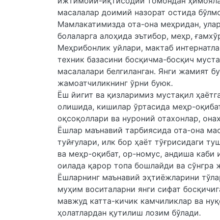
ижтимоий-иқтисодий томондан ҳимоялаш
масалалар доимий назорат остида бўл
Мамлакатимизда ота-она меҳридан, улар
болаларга алоҳида эътибор, меҳр, ғамхў
Меҳрибонлик уйлари, мактаб интернатла
техник базасини босқичма-босқич муст
масалалари белгиланган. Янги жамият б
жамоатчиликнинг ўрни буюк.
Ёш йигит ва қизларимиз мустақил ҳаётг
олишида, кишилар ўртасида меҳр-оқиба
оқсоқоллари ва нуроний отахонлар, она
Ёшлар маънавий тарбиясида ота-она мас
туйғулари, илк бор ҳаёт тўғрисидаги ту
ва меҳр-оқибат, ор-номус, андиша каби 
оилада қарор топа бошлайди ва сўнгра 
Ёшларнинг маънавий эҳтиёжларини тўла
муҳим воситаларни янги сифат босқичиг
мавжуд катта-кичик камчиликлар ва нуқ
ҳолатлардан қутилиш лозим бўлади.