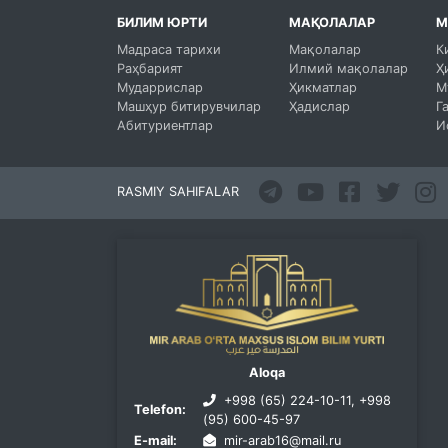
БИЛИМ ЮРТИ
МАҚОЛАЛАР
М
Мадраса тарихи
Мақолалар
К
Раҳбарият
Илмий мақолалар
Ҳ
Мударрислар
Ҳикматлар
М
Машҳур битирувчилар
Ҳадислар
Г
Абитуриентлар
И
RASMIY SAHIFALAR
Aloqa
+998 (65) 224-10-11, +998
Telefon:
(95) 600-45-97
E-mail:
mir-arab16@mail.ru