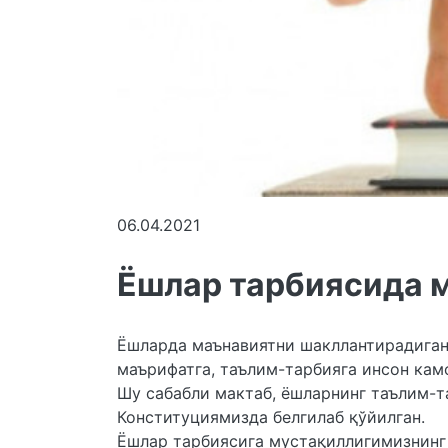
06.04.2021
Ёшлар тарбиясида 
Ёшларда маънавиятни шакллантирадиган
маърифатга, таълим-тарбияга инсон кам
Шу сабабли мактаб, ёшларнинг таълим-т
Конституциямизда белгилаб қўйилган.
Ёшлар тарбиясига мустақиллигимизнинг