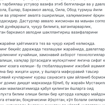
 тарбиялаш устувор вазифа этиб белгиланди ва у давл
бола, Ёшлар, Баркамол авлод, Оила, Обод турмуш йили
ри ва уларнинг амалга оширилиши, халқимизнинг ёрқин
одасидир. Дастурлар аввало жисмонан ва маънан соғло
й дунёқарашга, чуқур билимга, ватанпарварлик,
иган баркамол авлодни шакллантириш вазифаларини
жараёни ҳаётимизга тез ва чуқур кириб келмоқда.
нинг беқиёс даражада тезлашуви жараёнида, давлатлар
орликнинг кучайиши, замонавий ахборот технологияла
алиши, халқлар ўртасидаги мулоқотнинг янгича сифат 
инг юзага келиши- бу глобаллашувнинг ижобий аҳамия
яна бир жиҳати шуки, у ёшларга мафкуравий таъсир
ғоявий кучларнинг кураш саҳнасига ҳам айланиб бормо
г доимо диққат марказида бўлиб, бу жараён Мустақил
ман мамлакатимизда қабул қилинган ёшларга оид
 пухта билим олиши билан бир қаторда халқаро майдо
га етмаган, боқувчисини йўқотган, кўп болали оилалар