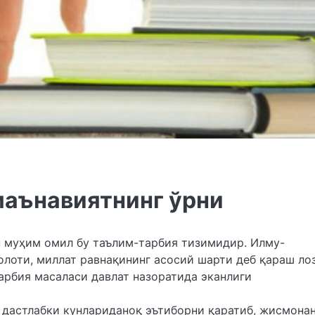
маънавиятнинг ўрни
 муҳим омил бу таълим-тарбия тизимидир. Илму-
олоти, миллат равнақининг асосий шарти деб қараш ло
арбия масаласи давлат назоратида эканлиги
 дастлабки кунлариданоқ эътиборни қаратиб, жисмона