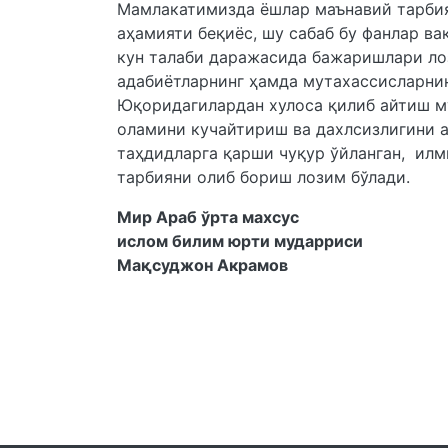
Мамлакатимизда ёшлар маънавий тарбия
аҳамияти беқиёс, шу сабаб бу фанлар ва
кун талаби даражасида бажаришлари лоз
адабиётларнинг ҳамда мутахассисларнин
Юқоридагилардан хулоса қилиб айтиш м
оламини кучайтириш ва дахлсизлигини а
таҳдидларга қарши чуқур ўйланган, илм
тарбияни олиб бориш лозим бўлади.
Мир Араб ўрта махсус
ислом билим юрти мударриси
Мақсуджон Акрамов