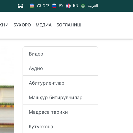
УЗ
РУ
EN
العربية
O`Z
КНИ
БУХОРО
МЕДИА
БОҒЛАНИШ
Видео
Аудио
Абитуриентлар
Машҳур битирувчилар
Мадраса тарихи
Кутубхона