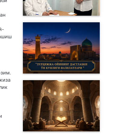
аби
ган
й-
лашиш
озим.
киза
лик
и