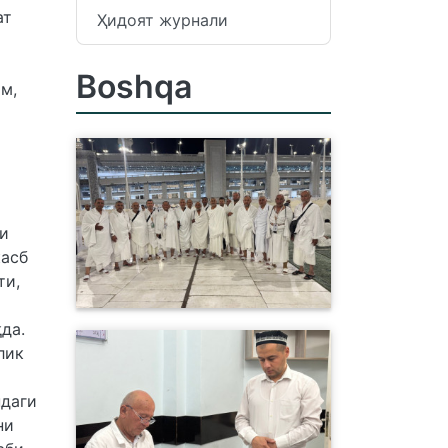
ат
Ҳидоят журнали
Boshqa
м,
ри
касб
ти,
қда.
лик
ндаги
ни