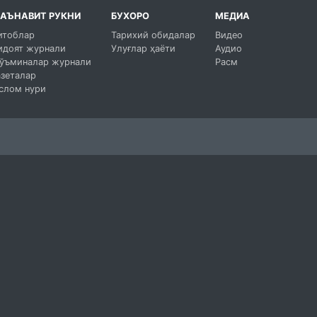
АЪНАВИТ РУКНИ
БУХОРО
МЕДИА
итоблар
Тарихий обидалар
Видео
идоят журнали
Улуғлар ҳаёти
Аудио
ўъминалар журнали
Расм
азеталар
слом нури