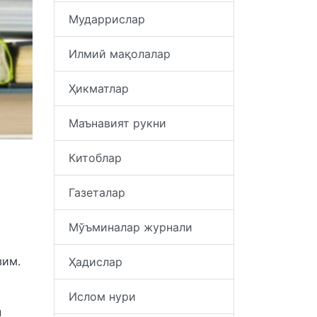
Мударрислар
Илмий мақолалар
Ҳикматлар
Маънавият рукни
Китоблар
Газеталар
Мўъминалар журнали
зим.
Ҳадислар
Ислом нури
н