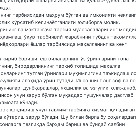
, иқтидорли ёшларни аниқлаш ва қўллаб-қувватлаш к
моқда.
нинг тарбиясидан маҳрум бўлган ва имконияти чеклан
рлик кўрсатиб келинаётганлиги эътиборга молик.
рининг ва мактабгача тарбия муассасаларининг модди
аҳкамлаш, ўқув-тарбиявий жараёнини тубдан такомил
унёдкорлари ёшлар тарбиясида маҳалланинг ва кенг
а кириб бориши, ёш оилаларнинг ўз ўринларини топа
тнинг, биродарликнинг таркиб топишида маҳалла
хонларнинг тутган ўринлари муҳимлигини таъкидлаш л
ъулияти алоҳида ўрин тутади. Инсоннинг энг соф ва по
шунчалар, дунёқарашлар, яхшилик ва эзгулик, олижаноб
инсон учун зарур бўлган муқаддас тушунчалар дастлаб
жамоага кўчади.
роқ қондириш учун таълим-тарбияга хизмат қиладиган
а кўтариш зарур бўлади. Шу билан бирга бу соҳалардаг
сонларга тезликда барҳам бериш ва бундай салбий