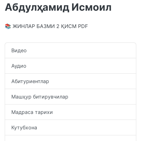
Абдулҳамид Исмоил
📚 ЖИНЛАР БАЗМИ 2 ҚИСМ PDF
Видео
Аудио
Абитуриентлар
Машҳур битирувчилар
Мадраса тарихи
Кутубхона