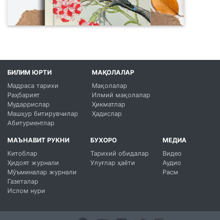
БИЛИМ ЮРТИ
МАҚОЛАЛАР
Мадраса тарихи
Мақолалар
Раҳбарият
Илмий мақолалар
Мударрислар
Ҳикматлар
Машҳур битирувчилар
Ҳадислар
Абитуриентлар
МАЪНАВИТ РУКНИ
БУХОРО
МЕДИА
Китоблар
Тарихий обидалар
Видео
Ҳидоят журнали
Улуғлар ҳаёти
Аудио
Мўъминалар журнали
Расм
Газеталар
Ислом нури