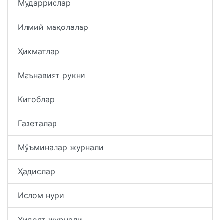
Мударрислар
Илмий мақолалар
Ҳикматлар
Маънавият рукни
Китоблар
Газеталар
Мўъминалар журнали
Ҳадислар
Ислом нури
Ҳидоят журнали