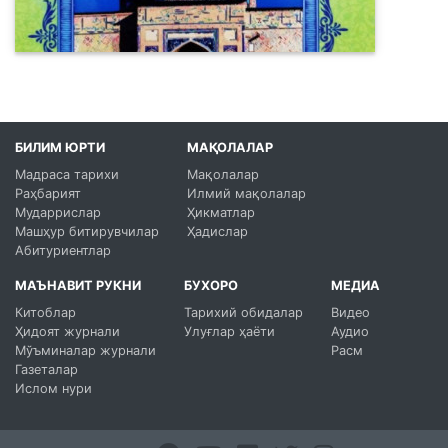
БИЛИМ ЮРТИ
МАҚОЛАЛАР
Мадраса тарихи
Мақолалар
Раҳбарият
Илмий мақолалар
Мударрислар
Ҳикматлар
Машҳур битирувчилар
Ҳадислар
Абитуриентлар
МАЪНАВИТ РУКНИ
БУХОРО
МЕДИА
Китоблар
Тарихий обидалар
Видео
Ҳидоят журнали
Улуғлар ҳаёти
Аудио
Мўъминалар журнали
Расм
Газеталар
Ислом нури