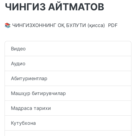
ЧИНГИЗ АЙТМАТОВ
📚
ЧИНГИЗХОННИНГ ОҚ БУЛУТИ (қисса)
PDF
Видео
Аудио
Абитуриентлар
Машҳур битирувчилар
Мадраса тарихи
Кутубхона