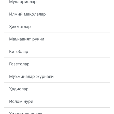
Мударрислар
Илмий мақолалар
Ҳикматлар
Маънавият рукни
Китоблар
Газеталар
Мўъминалар журнали
Ҳадислар
Ислом нури
Ҳидоят журнали