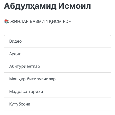
Абдулҳамид Исмоил
📚
ЖИНЛАР БАЗМИ 1 ҚИСМ
PDF
Видео
Аудио
Абитуриентлар
Машҳур битирувчилар
Мадраса тарихи
Кутубхона