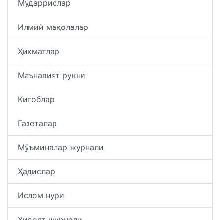
Мударрислар
Илмий мақолалар
Ҳикматлар
Маънавият рукни
Китоблар
Газеталар
Мўъминалар журнали
Ҳадислар
Ислом нури
Ҳидоят журнали