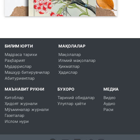
БИЛИМ ЮРТИ
МАҚОЛАЛАР
Мадраса тарихи
Мақолалар
Раҳбарият
Илмий мақолалар
Мударрислар
Ҳикматлар
Машҳур битирувчилар
Ҳадислар
Абитуриентлар
МАЪНАВИТ РУКНИ
БУХОРО
МЕДИА
Китоблар
Тарихий обидалар
Видео
Ҳидоят журнали
Улуғлар ҳаёти
Аудио
Мўъминалар журнали
Расм
Газеталар
Ислом нури