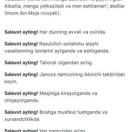
Albatta, menga yetkaziladi va men eshitaman”, dedilar
(Imom Ibn Moja rivoyati).
Salavot ayting!
Har duoning avvali va oxirida.
Salavot ayting!
Rasululloh sollallohu alayhi
vasallamning ismlarini aytganda va eshitganda.
Salavot ayting!
Tahorat olgandan so‘ng.
Salavot ayting!
Janoza namozining ikkinchi takbiridan
keyin.
Salavot ayting!
Masjidga kirayotganda va
chiqayotganda.
Salavot ayting!
Boshga mushkul tushganda va
xursandchilikda
Salavot ayting!
Har namozdan so‘ng.