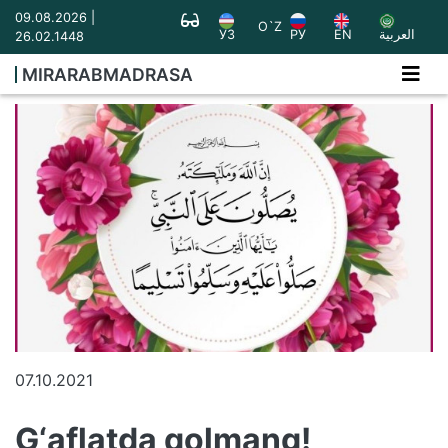
09.08.2026 |
O`Z
УЗ
РУ
EN
العربية
26.02.1448
MIRARABMADRASA
07.10.2021
G‘aflatda qolmang!