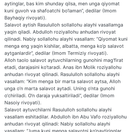
aytinglar, bas kim shunday qilsa, men unga qiyomat
kuni guvoh va shafoatchi bo‘laman”, dedilar (Imom
Bayhaqiy rivoyati).
Salavot aytish Rasululloh sollallohu alayhi vasallamga
yaqin qiladi. Abdulloh roziyallohu anhudan rivoyat
qilinadi. Nabiy sollallohu alayhi vasallam: “Qiyomat kuni
menga eng yaqin kishilar, albatta, menga ko‘p salavot
aytganlardir”, dedilar (Imom Termiziy rivoyati).
Alloh taolo salavot aytuvchilarning gunohini mag‘firat
etadi, darajasini ko‘taradi. Anas ibn Molik roziyallohu
anhudan rivoyat qilinadi. Rasululloh sollallohu alayhi
vasallam: “Kim menga bir marta salavot aytsa, Alloh
unga o‘n marta salavot aytadi. Uning o‘nta gunohi
o‘chiriladi. O‘n daraja yuksaltiriladi”, dedilar (Imom
Nasoiy rivoyati).
Salavot aytuvchilarni Rasululloh sollallohu alayhi
vasallam eshitadilar. Abdulloh ibn Abu Vafo roziyallohu
anhudan rivoyat qilinadi: Nabiy sollallohu alayhi
vasallam: “Juma kuni menga salavotni ko‘paytiringlar.