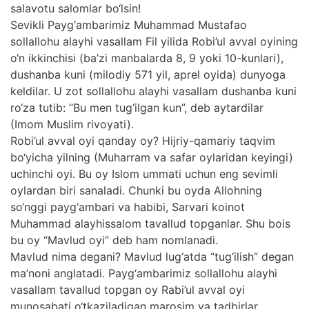
salavotu salomlar bo‘lsin!
Sevikli Payg‘ambarimiz Muhammad Mustafao
sollallohu alayhi vasallam Fil yilida Robi’ul avval oyining
o‘n ikkinchisi (ba’zi manbalarda 8, 9 yoki 10-kunlari),
dushanba kuni (milodiy 571 yil, aprel oyida) dunyoga
keldilar. U zot sollallohu alayhi vasallam dushanba kuni
ro‘za tutib: “Bu men tug‘ilgan kun”, deb aytardilar
(Imom Muslim rivoyati).
Robi’ul avval oyi qanday oy? Hijriy-qamariy taqvim
bo‘yicha yilning (Muharram va safar oylaridan keyingi)
uchinchi oyi. Bu oy Islom ummati uchun eng sevimli
oylardan biri sanaladi. Chunki bu oyda Allohning
so‘nggi payg‘ambari va habibi, Sarvari koinot
Muhammad alayhissalom tavallud topganlar. Shu bois
bu oy “Mavlud oyi” deb ham nomlanadi.
Mavlud nima degani? Mavlud lug‘atda “tug‘ilish” degan
ma’noni anglatadi. Payg‘ambarimiz sollallohu alayhi
vasallam tavallud topgan oy Rabi’ul avval oyi
munosabati o‘tkaziladigan marosim va tadbirlar