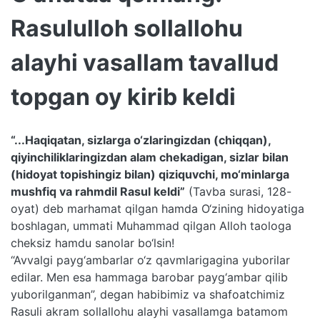
Rasululloh sollallohu
alayhi vasallam tavallud
topgan oy kirib keldi
“...Haqiqatan, sizlarga o‘zlaringizdan (chiqqan),
qiyinchiliklaringizdan alam chekadigan, sizlar bilan
(hidoyat topishingiz bilan) qiziquvchi, mo‘minlarga
mushfiq va rahmdil Rasul keldi”
(Tavba surasi, 128-
oyat) deb marhamat qilgan hamda O‘zining hidoyatiga
boshlagan, ummati Muhammad qilgan Alloh taologa
cheksiz hamdu sanolar bo‘lsin!
“Avvalgi payg‘ambarlar o‘z qavmlarigagina yuborilar
edilar. Men esa hammaga barobar payg‘ambar qilib
yuborilganman”, degan habibimiz va shafoatchimiz
Rasuli akram sollallohu alayhi vasallamga batamom