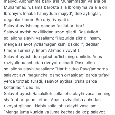
majiyd. Allohumma barik a’la Muhammadin va a’la oli
Muhammadin, kama barokta a’la Ibrohiyma va a’la oli
Ibrohiym. Innaka hamiydum majiyd”, deb aytinglar,
deganlar (Imom Buxoriy rivoyati).
Salavot aytishning qanday fazilatlari bor?
Salavot aytish baxillikdan uzoq qiladi. Rasululloh
sollallohu alayhi vasallam: “Huzurida zikr qilinsam,
menga salavot yo‘llamagan kishi baxildir”, dedilar
(Imom Termiziy, Imom Ahmad rivoyati).
Salavot aytish duo qabul bo‘lishining omilidir. Anas
roziyallohu anhudan rivoyat qilinadi. Rasululloh
sollallohu alayhi vasallam: “Har bir duo Payg‘ambarga
salavot aytilmaguncha, osmon o‘rtasidagi parda tufayli
yerda to‘xtab turadi, salavot aytilsa, o‘sha parda
ko‘tariladi”, dedilar.
Salavot aytish Rasululloh sollallohu alayhi vasallamning
shafoatlariga noil etadi. Anas roziyallohu anhudan
rivoyat qilinadi. Nabiy sollallohu alayhi vasallam:
“Menga juma kunida va juma kechasida ko‘p salavot