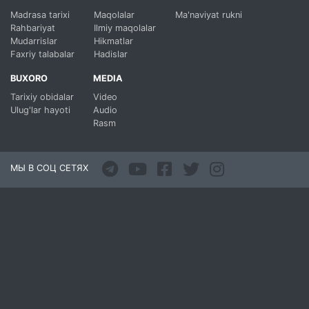
Madrasa tarixi
Maqolalar
Ma'naviyat rukni
Rahbariyat
Ilmiy maqolalar
Mudarrislar
Hikmatlar
Faxriy talabalar
Hadislar
BUXORO
MEDIA
Tarixiy obidalar
Video
Ulug'lar hayoti
Audio
Rasm
МЫ В СОЦ СЕТЯХ