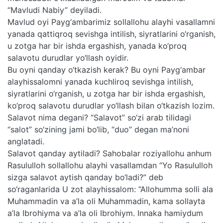
“Mavludi Nabiy” deyiladi.
Mavlud oyi Payg‘ambarimiz sollallohu alayhi vasallamni
yanada qattiqroq sevishga intilish, siyratlarini o‘rganish,
u zotga har bir ishda ergashish, yanada ko‘proq
salavotu durudlar yo‘llash oyidir.
Bu oyni qanday o‘tkazish kerak? Bu oyni Payg‘ambar
alayhissalomni yanada kuchliroq sevishga intilish,
siyratlarini o‘rganish, u zotga har bir ishda ergashish,
ko‘proq salavotu durudlar yo‘llash bilan o‘tkazish lozim.
Salavot nima degani? “Salavot” so‘zi arab tilidagi
“salot” so‘zining jami bo‘lib, “duo” degan ma’noni
anglatadi.
Salavot qanday aytiladi? Sahobalar roziyallohu anhum
Rasululloh sollallohu alayhi vasallamdan “Yo Rasululloh
sizga salavot aytish qanday bo‘ladi?” deb
so‘raganlarida U zot alayhissalom: “Allohumma solli ala
Muhammadin va a’la oli Muhammadin, kama sollayta
a’la Ibrohiyma va a’la oli Ibrohiym. Innaka hamiydum