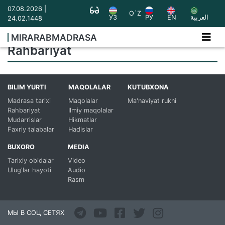
07.08.2026 |
O`Z
УЗ
РУ
EN
العربية
24.02.1448
MIRARABMADRASA
Rahbariyat
BILIM YURTI
MAQOLALAR
KUTUBXONA
Madrasa tarixi
Maqolalar
Ma'naviyat rukni
Rahbariyat
Ilmiy maqolalar
Mudarrislar
Hikmatlar
Faxriy talabalar
Hadislar
BUXORO
MEDIA
Tarixiy obidalar
Video
Ulug'lar hayoti
Audio
Rasm
МЫ В СОЦ СЕТЯХ