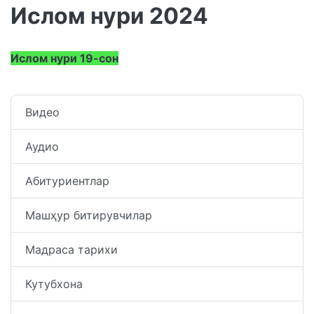
Ислом нури 2024
Ислом нури 19-сон
Видео
Аудио
Абитуриентлар
Машҳур битирувчилар
Мадраса тарихи
Кутубхона