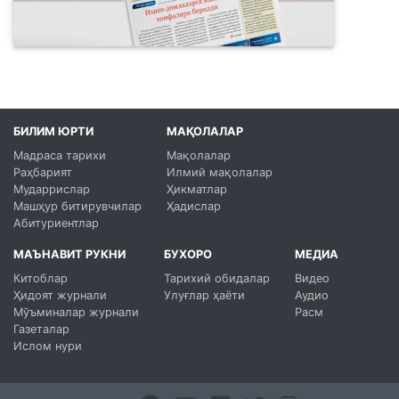
БИЛИМ ЮРТИ
МАҚОЛАЛАР
Мадраса тарихи
Мақолалар
Раҳбарият
Илмий мақолалар
Мударрислар
Ҳикматлар
Машҳур битирувчилар
Ҳадислар
Абитуриентлар
МАЪНАВИТ РУКНИ
БУХОРО
МЕДИА
Китоблар
Тарихий обидалар
Видео
Ҳидоят журнали
Улуғлар ҳаёти
Аудио
Мўъминалар журнали
Расм
Газеталар
Ислом нури