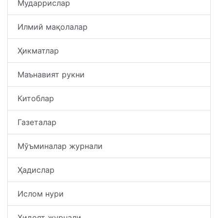
Мударрислар
Илмий мақолалар
Ҳикматлар
Маънавият рукни
Китоблар
Газеталар
Мўъминалар журнали
Ҳадислар
Ислом нури
Ҳидоят журнали