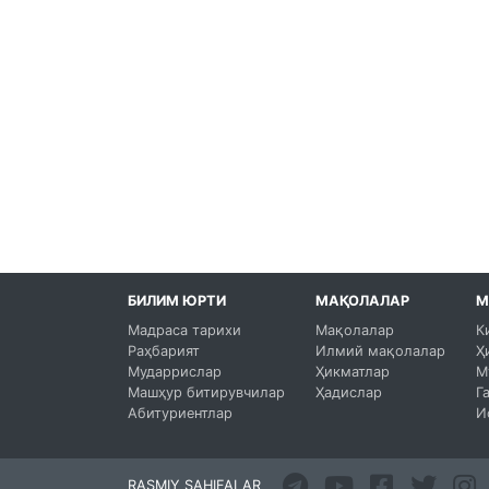
БИЛИМ ЮРТИ
МАҚОЛАЛАР
М
Мадраса тарихи
Мақолалар
К
Раҳбарият
Илмий мақолалар
Ҳ
Мударрислар
Ҳикматлар
М
Машҳур битирувчилар
Ҳадислар
Г
Абитуриентлар
И
RASMIY SAHIFALAR