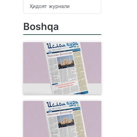
Ҳидоят журнали
Boshqa