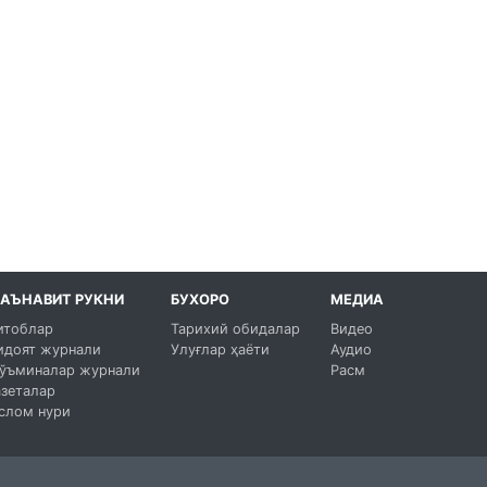
АЪНАВИТ РУКНИ
БУХОРО
МЕДИА
итоблар
Тарихий обидалар
Видео
идоят журнали
Улуғлар ҳаёти
Аудио
ўъминалар журнали
Расм
азеталар
слом нури