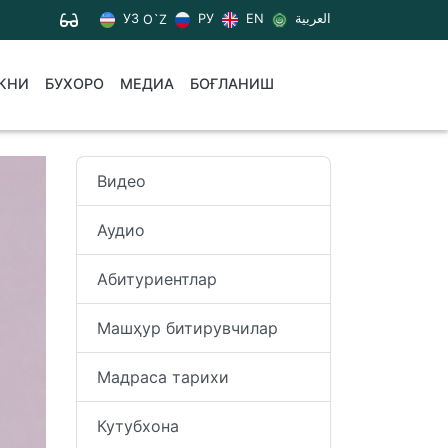
УЗ
РУ
EN
العربية
O`Z
КНИ
БУХОРО
МЕДИА
БОҒЛАНИШ
Видео
Аудио
Абитуриентлар
Машҳур битирувчилар
Мадраса тарихи
Кутубхона