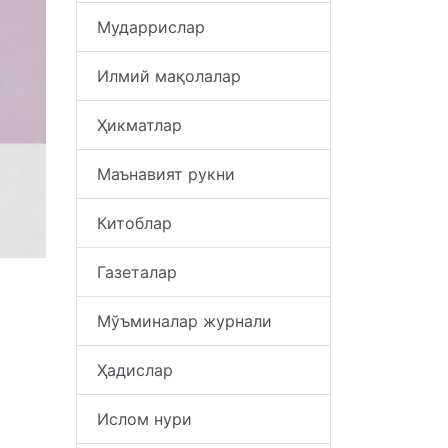
Мударрислар
Илмий мақолалар
Ҳикматлар
Маънавият рукни
Китоблар
Газеталар
Мўъминалар журнали
Ҳадислар
Ислом нури