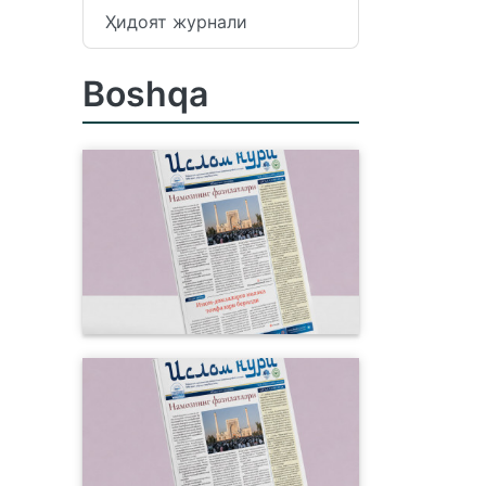
Ҳидоят журнали
Boshqa