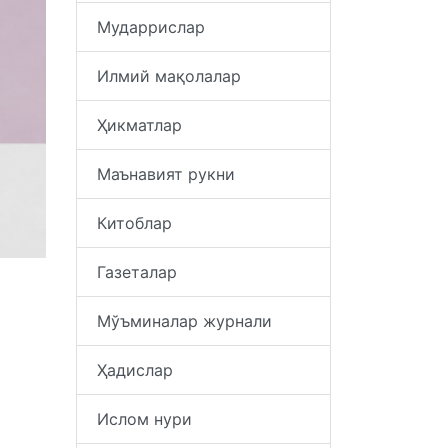
Мударрислар
Илмий мақолалар
Ҳикматлар
Маънавият рукни
Китоблар
Газеталар
Мўъминалар журнали
Ҳадислар
Ислом нури