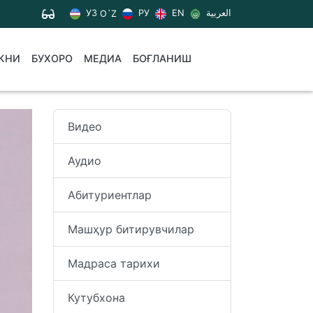
УЗ
РУ
EN
العربية
O`Z
КНИ
БУХОРО
МЕДИА
БОҒЛАНИШ
Видео
Аудио
Абитуриентлар
Машҳур битирувчилар
Мадраса тарихи
Кутубхона