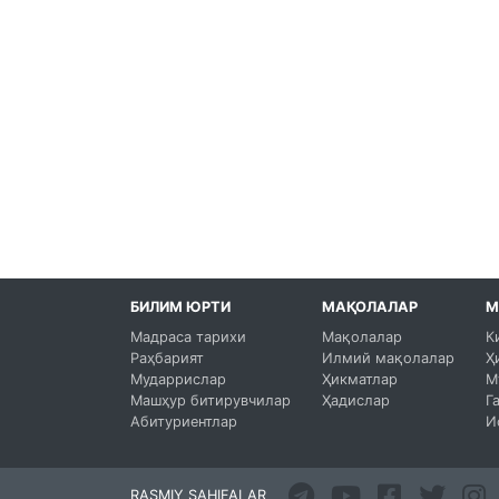
БИЛИМ ЮРТИ
МАҚОЛАЛАР
М
Мадраса тарихи
Мақолалар
К
Раҳбарият
Илмий мақолалар
Ҳ
Мударрислар
Ҳикматлар
М
Машҳур битирувчилар
Ҳадислар
Г
Абитуриентлар
И
RASMIY SAHIFALAR