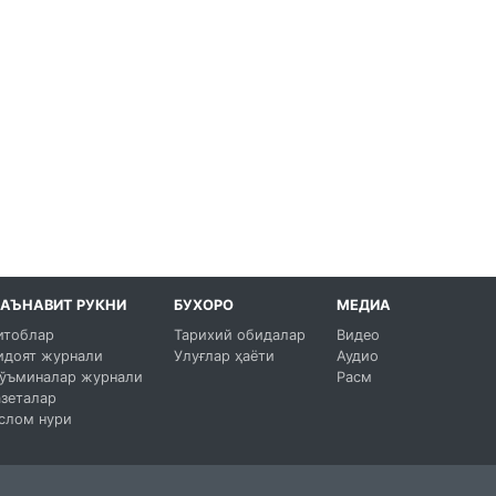
АЪНАВИТ РУКНИ
БУХОРО
МЕДИА
итоблар
Тарихий обидалар
Видео
идоят журнали
Улуғлар ҳаёти
Аудио
ўъминалар журнали
Расм
азеталар
слом нури