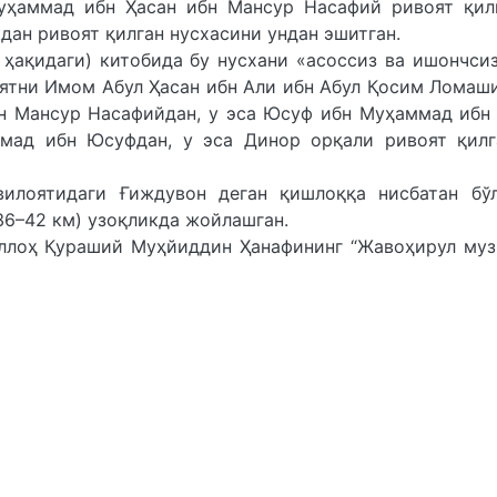
уҳаммад ибн Ҳасан ибн Мансур Насафий ривоят қилг
дан ривоят қилган нусхасини ундан эшитган.
 ҳақидаги) китобида бу нусхани «асоссиз ва ишончси
оятни Имом Абул Ҳасан ибн Али ибн Абул Қосим Ломаш
бн Мансур Насафийдан, у эса Юсуф ибн Муҳаммад ибн
ммад ибн Юсуфдан, у эса Динор орқали ривоят қилг
илоятидаги Ғиждувон деган қишлоққа нисбатан бўл
36–42 км) узоқликда жойлашган.
ллоҳ Қураший Муҳйиддин Ҳанафининг “Жавоҳирул муз