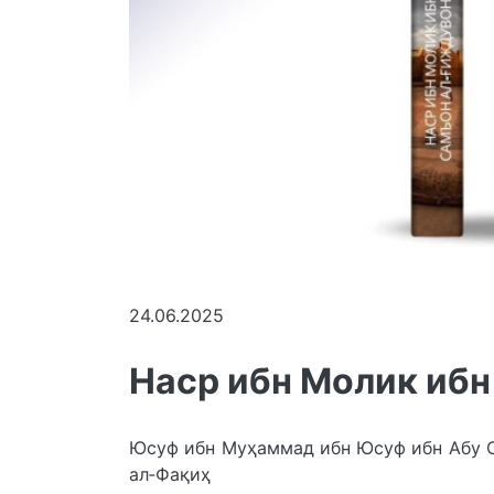
24.06.2025
Наср ибн Молик иб
Юсуф ибн Муҳаммад ибн Юсуф ибн Абу С
ал‑Фақиҳ