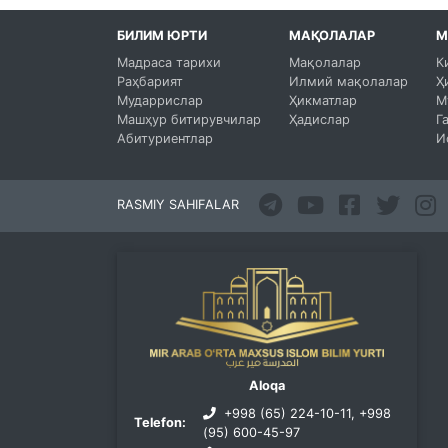
БИЛИМ ЮРТИ
МАҚОЛАЛАР
М
Мадраса тарихи
Мақолалар
К
Раҳбарият
Илмий мақолалар
Ҳ
Мударрислар
Ҳикматлар
М
Машҳур битирувчилар
Ҳадислар
Г
Абитуриентлар
И
RASMIY SAHIFALAR
Aloqa
+998 (65) 224-10-11, +998
Telefon:
(95) 600-45-97