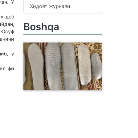
ан. У
Ҳидоят журнали
з» деб
Boshqa
ийдан,
 Юсуф
анини
иб, у
ия фи