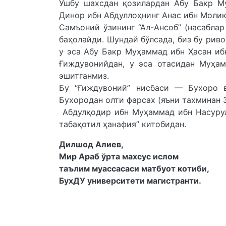
Ушбу шахсдан қозилардан Абу Бакр М
Динор ибн Абдуллоҳнинг Анас ибн Молик
Самъоний ўзининг “Ал-Ансоб” (насаблар
баҳолайди. Шундай бўлсада, биз бу рив
у эса Абу Бакр Муҳаммад ибн Ҳасан и
Ғиждувонийдан, у эса отасидан Муҳа
эшитганмиз.
Бу “Ғиждувоний” нисбаси — Бухоро в
Бухородан олти фарсах (яъни тахминан 
Абдулқодир ибн Муҳаммад ибн Насуру
табақотил ҳанафия” китобидан.
Дилшод Алиев,
Мир Араб ўрта махсус ислом
таълим муассасаси матбуот котиби,
БухДУ университети магистранти.