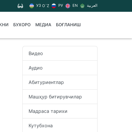
УЗ
РУ
EN
العربية
O`Z
КНИ
БУХОРО
МЕДИА
БОҒЛАНИШ
Видео
Аудио
Абитуриентлар
Машҳур битирувчилар
Мадраса тарихи
Кутубхона