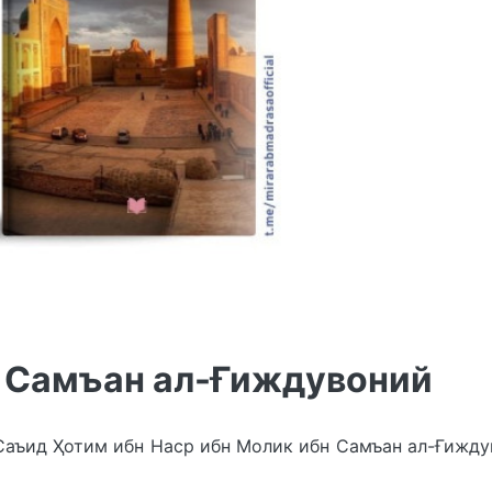
н Самъан ал-Ғиждувоний
аъид Ҳотим ибн Наср ибн Молик ибн Самъан ал-Ғижд