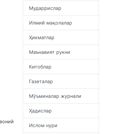
Мударрислар
Илмий мақолалар
Ҳикматлар
Маънавият рукни
Китоблар
Газеталар
Мўъминалар журнали
Ҳадислар
увоний
Ислом нури