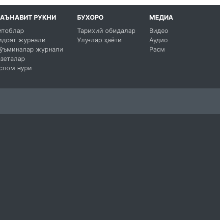
АЪНАВИТ РУКНИ
БУХОРО
МЕДИА
итоблар
Тарихий обидалар
Видео
идоят журнали
Улуғлар ҳаёти
Аудио
ўъминалар журнали
Расм
азеталар
слом нури