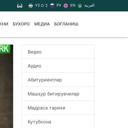
УЗ
РУ
EN
العربية
O`Z
КНИ
БУХОРО
МЕДИА
БОҒЛАНИШ
Видео
Аудио
Абитуриентлар
Машҳур битирувчилар
Мадраса тарихи
Кутубхона