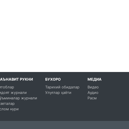
АЪНАВИТ РУКНИ
БУХОРО
МЕДИА
итоблар
Тарихий обидалар
Видео
идоят журнали
Улуғлар ҳаёти
Аудио
ўъминалар журнали
Расм
азеталар
слом нури