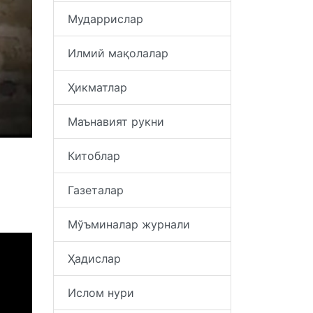
Мударрислар
Илмий мақолалар
Ҳикматлар
Маънавият рукни
Китоблар
Газеталар
Мўъминалар журнали
Ҳадислар
Ислом нури