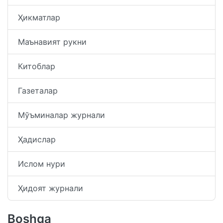
Ҳикматлар
Маънавият рукни
Китоблар
Газеталар
Мўъминалар журнали
Ҳадислар
Ислом нури
Ҳидоят журнали
Boshqa