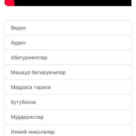
Видео
Аудио
Абитуриентлар
Машҳур битирувчилар
Мадраса тарихи
Кутубхона
Мударрислар
Илмий мақолалар