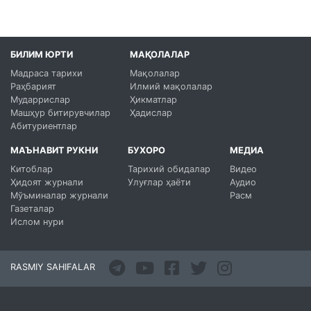
БИЛИМ ЮРТИ
МАҚОЛАЛАР
Мадраса тарихи
Мақолалар
Раҳбарият
Илмий мақолалар
Мударрислар
Ҳикматлар
Машҳур битирувчилар
Ҳадислар
Абитуриентлар
МАЪНАВИТ РУКНИ
БУХОРО
МЕДИА
Китоблар
Тарихий обидалар
Видео
Ҳидоят журнали
Улуғлар ҳаёти
Аудио
Мўъминалар журнали
Расм
Газеталар
Ислом нури
RASMIY SAHIFALAR