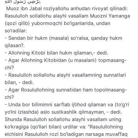
يُرْضِي رَسُولَ اللَّهِ.
Muoz ibn Jabal roziyallohu anhudan rivoyat qilinadi:
Rasululloh sollallohu alayhi vasallam Muozni Yamanga
(qozi qilib) yubormoqchi bo‘lganlarida, undan
so‘radilar:
- Sendan bir hukm (masala) so’ralsa, qanday hukm
qilasan?.
- Allohning Kitobi bilan hukm qilaman,- dedi.
- Agar Allohning Kitobidan (u masalani) topmasang-
chi?
- Rasululloh sollallohu alayhi vasallamning sunnatlari
bilan, - dedi.
- Agar Rosulullohning sunnatidan ham topolmasang-
chi?
- Unda bor bilimimni sarflab ijtihod qilaman va (to‘g‘ri
yo‘lni izlashda) aslo sustkashlik qilmayman, - dedi.
Shunda Rasululloh sollallohu alayhi vasallam uning
ko‘kragiga (qo‘llari bilan) urdilar va: "Rasulullohning
elchisini Rasululloh rozi bo‘ladigan narsaga muvaffaq