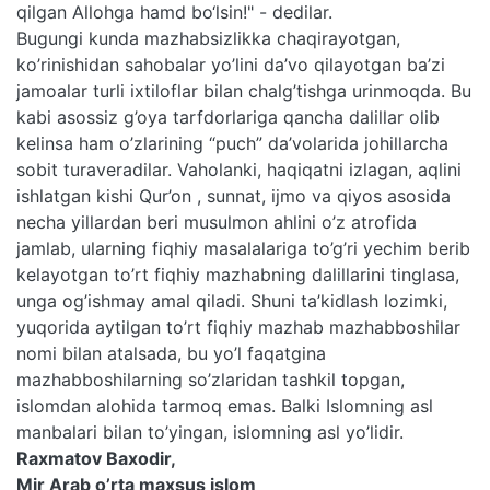
qilgan Allohga hamd bo‘lsin!" - dedilar.
Bugungi kunda mazhabsizlikka chaqirayotgan,
ko’rinishidan sahobalar yo’lini da’vo qilayotgan ba’zi
jamoalar turli ixtiloflar bilan chalg’tishga urinmoqda. Bu
kabi asossiz g’oya tarfdorlariga qancha dalillar olib
kelinsa ham o’zlarining “puch” da’volarida johillarcha
sobit turaveradilar. Vaholanki, haqiqatni izlagan, aqlini
ishlatgan kishi Qur’on , sunnat, ijmo va qiyos asosida
necha yillardan beri musulmon ahlini o’z atrofida
jamlab, ularning fiqhiy masalalariga to’g’ri yechim berib
kelayotgan to’rt fiqhiy mazhabning dalillarini tinglasa,
unga og’ishmay amal qiladi. Shuni ta’kidlash lozimki,
yuqorida aytilgan to’rt fiqhiy mazhab mazhabboshilar
nomi bilan atalsada, bu yo’l faqatgina
mazhabboshilarning so’zlaridan tashkil topgan,
islomdan alohida tarmoq emas. Balki Islomning asl
manbalari bilan to’yingan, islomning asl yo’lidir.
Raxmatov Baxodir,
Mir Arab o’rta maxsus islom