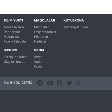
BILIM YURTI
MAQOLALAR
KUTUBXONA
Madrasa tarixi
Maqolalar
Ma'naviyat rukni
Rahbariyat
Ilmiy maqolalar
Mudarrislar
Hikmatlar
Faxriy talabalar
Hadislar
BUXORO
MEDIA
Tarixiy obidalar
Video
Ulug'lar hayoti
Audio
Rasm
МЫ В СОЦ СЕТЯХ