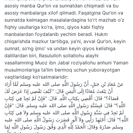
asosiy manba Qur’on va sunnatdan chiqmadi va bu
asosiy manbalarga xilof qilmadi. Faqatgina Qur’on va
sunnatda kelmagan masalalardagina to’rt mazhab o’z
fiqhiy usullariga ko’ra, ijmo, qiyos kabi fiqhiy
manbalardan foydalanib yechim beradi. Hukm
chiqarishda mazkur tartibga, ya’ni, avval Qur’on, keyin
sunnat, so‘ng ijmo’ va undan keyin qiyos kelishiga
dalillardan biri, Rasululloh sollallohu alayhi
vasallamning Muoz ibn Jabal roziyallohu anhuni Yaman
musulmonlariga ta’lim bermoq uchun yuborayotgan
vaqtlaridagi ko‘rsatmalaridir:
عنْ مُعَاذِ بْنِ جَبَلٍ، أَنَّ رَسُولَ اللَّهِ صلى الله عليه وسلم لَمَّا أَرَادَ
أَنْ يَبْعَثَ مُعَاذًا إِلَى الْيَمَنِ قَالَ: "كَيْفَ تَقْضِي إِذَا عَرَضَ لَكَ
قَضَاءٌ؟" قَالَ: أَقْضِي بِكِتَابِ اللَّهِ. قَالَ: "فَإِنْ لَمْ تَجِدْ فِي كِتَابِ
اللَّهِ؟" قَالَ: فَبِسُنَّةِ رَسُولِ اللَّهِ صلى الله عليه وسلم. قَالَ: "فَإِنْ
لَمْ تَجِدْ فِي سُنَّةِ رَسُولِ اللَّهِ صلى الله عليه وسلم وَلاَ فِي كِتَابِ
اللَّهِ؟" قَالَ: أَجْتَهِدُ رَأْيِي وَلاَ آلُو. فَضَرَبَ رَسُولُ اللَّهِ صلى الله عليه
وسلم صَدْرَهُ وَقَالَ: الْحَمْدُ لِلَّهِ الَّذِي وَفَّقَ رَسُولَ رَسُولِ اللَّهِ لِمَا