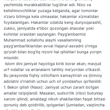
yechimida murakkabliklar tug‘dirar edi. Nizo va
kelishmovchiliklar yuzaga kelganda, agar tomonlar
o‘zaro bitimga kela olmasalar, hakamlar xizmatidan
foydalanilgan. Hakamlar odatda keng dunyoqarashli,
zukko, jamiyatda e’tibor qozongan shaxslar yoki
kohinlar orasidan saylangan. Payg’ambarmiz
Muhammad sollallohu alayhi vasallamning
payg‘ambarliklaridan avval Hajarul-asvadni o‘rniga
qo‘yish bilan bog‘liq nizoni hal qilishlari bunga yorqin
misoldir.
Islom dini jamiyat hayotiga kirib borar ekan, mavjud
urf-odatlar va an’analarni tahliliy me’yordan o‘tkazdi.
Bu jarayonda fiqhiy ixtiloflarni kamaytirish va ijtimoiy
adolatni o‘rnatish uchun uch xil yondashuv qo‘llanildi:
1. Bekor qilish (Nasx): Jamiyat uchun zararli bo‘lgan
amallar ta’qiqlandi. Masalan, sudxo‘rlik (ribo) butunlay
xarom qilindi, amaldagi nikoh shakllaridan faqat bittasi
qonuniy deb qoldirilib, qolganlari (jumladan, vaqtincha