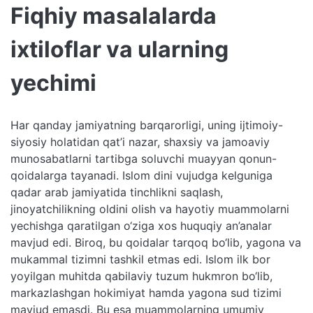
Fiqhiy masalalarda
ixtiloflar va ularning
yechimi
Har qanday jamiyatning barqarorligi, uning ijtimoiy-
siyosiy holatidan qat’i nazar, shaxsiy va jamoaviy
munosabatlarni tartibga soluvchi muayyan qonun-
qoidalarga tayanadi. Islom dini vujudga kelguniga
qadar arab jamiyatida tinchlikni saqlash,
jinoyatchilikning oldini olish va hayotiy muammolarni
yechishga qaratilgan o‘ziga xos huquqiy an’analar
mavjud edi. Biroq, bu qoidalar tarqoq bo‘lib, yagona va
mukammal tizimni tashkil etmas edi. Islom ilk bor
yoyilgan muhitda qabilaviy tuzum hukmron bo‘lib,
markazlashgan hokimiyat hamda yagona sud tizimi
mavjud emasdi. Bu esa muammolarning umumiy