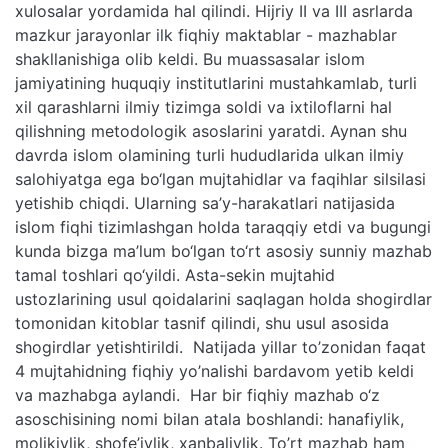
xulosalar yordamida hal qilindi. Hijriy II va III asrlarda
mazkur jarayonlar ilk fiqhiy maktablar - mazhablar
shakllanishiga olib keldi. Bu muassasalar islom
jamiyatining huquqiy institutlarini mustahkamlab, turli
xil qarashlarni ilmiy tizimga soldi va ixtiloflarni hal
qilishning metodologik asoslarini yaratdi. Aynan shu
davrda islom olamining turli hududlarida ulkan ilmiy
salohiyatga ega bo‘lgan mujtahidlar va faqihlar silsilasi
yetishib chiqdi. Ularning sa’y-harakatlari natijasida
islom fiqhi tizimlashgan holda taraqqiy etdi va bugungi
kunda bizga ma’lum bo‘lgan to‘rt asosiy sunniy mazhab
tamal toshlari qo‘yildi. Asta-sekin mujtahid
ustozlarining usul qoidalarini saqlagan holda shogirdlar
tomonidan kitoblar tasnif qilindi, shu usul asosida
shogirdlar yetishtirildi. Natijada yillar to’zonidan faqat
4 mujtahidning fiqhiy yo’nalishi bardavom yetib keldi
va mazhabga aylandi. Har bir fiqhiy mazhab o‘z
asoschisining nomi bilan atala boshlandi: hanafiylik,
molikiylik, shofe’iylik, xanbaliylik. To’rt mazhab ham