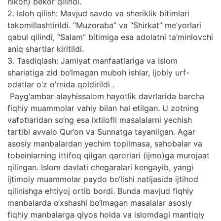
nikoh) bekor qilindi.
2. Isloh qilish: Mavjud savdo va sheriklik bitimlari
takomillashtirildi. “Muzoraba” va “Shirkat” me’yorlari
qabul qilindi, “Salam” bitimiga esa adolatni ta’minlovchi
aniq shartlar kiritildi.
3. Tasdiqlash: Jamiyat manfaatlariga va Islom
shariatiga zid bo‘lmagan muboh ishlar, ijobiy urf-
odatlar o’z o’rnida qoldirildi .
Payg‘ambar alayhissalom hayotlik davrlarida barcha
fiqhiy muammolar vahiy bilan hal etilgan. U zotning
vafotlaridan so‘ng esa ixtilofli masalalarni yechish
tartibi avvalo Qur’on va Sunnatga tayanilgan. Agar
asosiy manbalardan yechim topilmasa, sahobalar va
tobeinlarning ittifoq qilgan qarorlari (ijmo)ga murojaat
qilingan. Islom davlati chegaralari kengayib, yangi
ijtimoiy muammolar paydo bo‘lishi natijasida ijtihod
qilinishga ehtiyoj ortib bordi. Bunda mavjud fiqhiy
manbalarda o‘xshashi bo‘lmagan masalalar asosiy
fiqhiy manbalarga qiyos holda va islomdagi mantiqiy