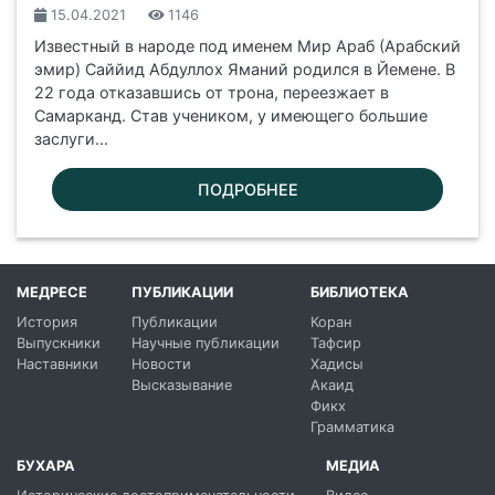
15.04.2021
1146
Известный в народе под именем Мир Араб (Арабский
эмир) Саййид Абдуллох Яманий родился в Йемене. В
22 года отказавшись от трона, переезжает в
Самарканд. Став учеником, у имеющего большие
заслуги...
ПОДРОБНЕЕ
МЕДРЕСЕ
ПУБЛИКАЦИИ
БИБЛИОТЕКА
История
Публикации
Коран
Выпускники
Научные публикации
Тафсир
Наставники
Новости
Хадисы
Высказывание
Акаид
Фикх
Грамматика
БУХАРА
МЕДИА